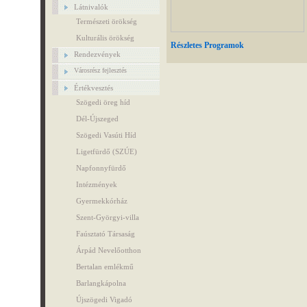
Látnivalók
Természeti örökség
Kulturális örökség
Részletes Programok
Rendezvények
Városrész fejlesztés
Értékvesztés
Szögedi öreg híd
Dél-Újszeged
Szögedi Vasúti Híd
Ligetfürdő (SZÚE)
Napfonnyfürdő
Intézmények
Gyermekkórház
Szent-Györgyi-villa
Faúsztató Társaság
Árpád Nevelőotthon
Bertalan emlékmű
Barlangkápolna
Újszögedi Vigadó