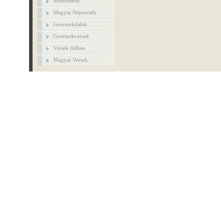
Mesefilmek
Magyar Népmesék
Gyermekdalok
Gyermekversek
Versek dalban
Magyar Versek