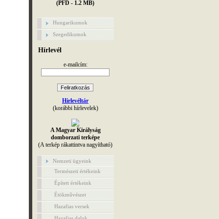
(PFD - 1.2 MB)
Hungarikumok
Szegedikumok
Hírlevél
e-mailcím:
Hírlevéltár
(korábbi hírlevelek)
A Magyar Királyság
domborzati terképe
(A terkép rákattintva nagyítható)
Nemzeti ügyeink
Természeti értékeink
Épített értékeink
Étökművészet
Hazafias versek
Hazafias dalok