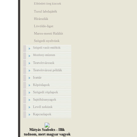
Elfeledett öreg kincsek
Turul labdajáték
Hírárudák
Lövölde-liget
Maros-menti Halálút
Szögedi nyelvünk
Szögedi vasút-emlékök
Mozdony-múzeum
Testvérvárosok
Testvérvárosi példák
Irattár
Képöslapok
Szögedi röplapok
Sajtóhíranyagok
Levél nekünk
Kapcsolapok
Mátyás Szabolcs - Illik
tudnom, mert magyar vagyok