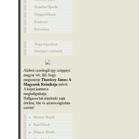
Hazafias Operák
Csüggedőknek
Kitekintő
Panoráma
Magyargyalázat
Elhallgatott népírtások
Akiben csordogál egy csöppnyi
magyar vér, illő, hogy
megismerje
Thuróczy János: A
Magyarok Krónikája
művét.
A képre kattintva
meghallgathatja.
Hallgassa hát mindenki saját
értelme, hite és azonosságtudata
szerint!
Magyar Regék
Regefilmek
Magyar Mesék