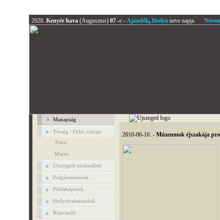
2026.
Kenyér hava
(Augusztus)
07
.-e -
Ajándék
,
Ibolya
neve napja.
Neven
Manapság
Térség / Föld-,vízrajz
2010-06-16. -
Múzeumok éjszakája pro
Tisza
Maros
Ujszögedi történelöm
Polgármestörök
Példaképeink
Hellytörténészeink
Képviselő