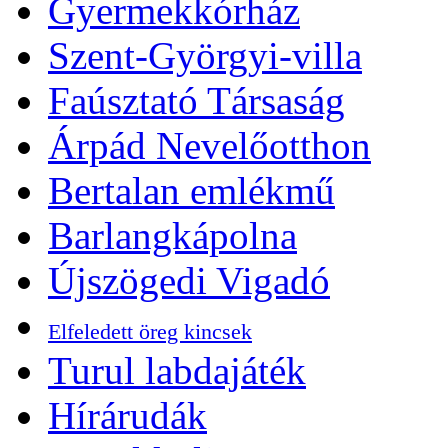
Gyermekkórház
Szent-Györgyi-villa
Faúsztató Társaság
Árpád Nevelőotthon
Bertalan emlékmű
Barlangkápolna
Újszögedi Vigadó
Elfeledett öreg kincsek
Turul labdajáték
Hírárudák