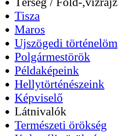
Térség / Föld-,vízrajz
Tisza
Maros
Ujszögedi történelöm
Polgármestörök
Példaképeink
Hellytörténészeink
Képviselő
Látnivalók
Természeti örökség