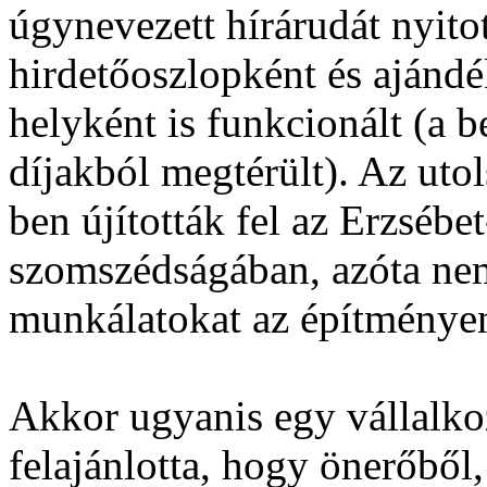
úgynevezett hírárudát nyito
hirdetőoszlopként és ajándé
helyként is funkcionált (a be
díjakból megtérült). Az uto
ben újították fel az Erzsébe
szomszédságában, azóta ne
munkálatokat az építménye
Akkor ugyanis egy vállalko
felajánlotta, hogy önerőből,