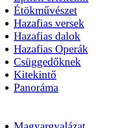
Étökművészet
Hazafias versek
Hazafias dalok
Hazafias Operák
Csüggedőknek
Kitekintő
Panoráma
Magyargyalázat