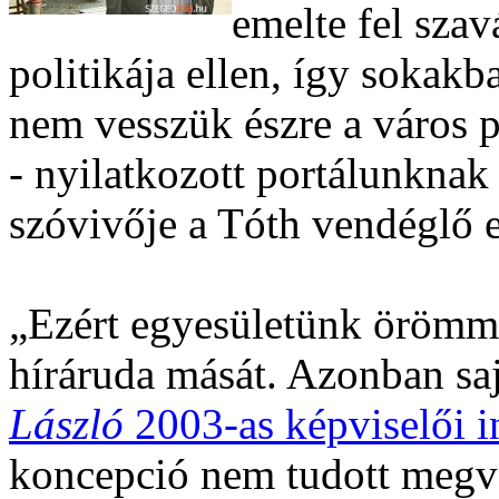
emelte fel szav
politikája ellen, így sokakb
nem vesszük észre a város po
- nyilatkozott portálunkna
szóvivője a Tóth vendéglő el
„Ezért egyesületünk örömmel
híráruda mását. Azonban saj
László
2003-as képviselői i
koncepció nem tudott megva