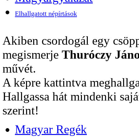
Elhallgatott népírtások
Akiben csordogál egy csöpp
megismerje
Thuróczy Jáno
művét.
A képre kattintva meghallga
Hallgassa hát mindenki sajá
szerint!
Magyar Regék