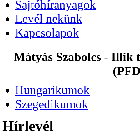
Sajtóhíranyagok
Levél nekünk
Kapcsolapok
Mátyás Szabolcs - Illi
(PFD
Hungarikumok
Szegedikumok
Hírlevél