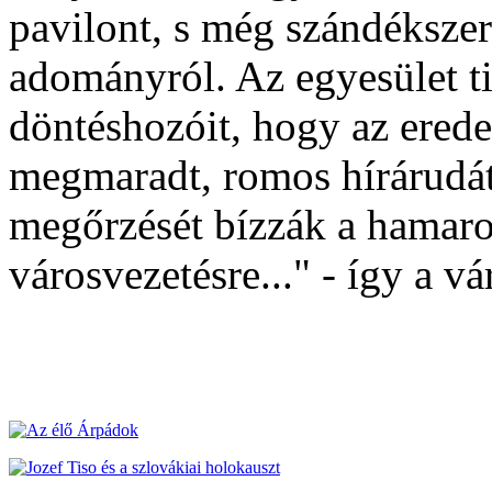
pavilont, s még szándékszerz
adományról. Az egyesület ti
döntéshozóit, hogy az erede
megmaradt, romos hírárudát n
megőrzését bízzák a hamaro
városvezetésre..." - így a v