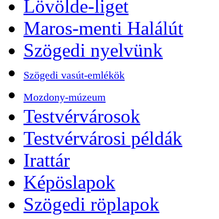
Lövölde-liget
Maros-menti Halálút
Szögedi nyelvünk
Szögedi vasút-emlékök
Mozdony-múzeum
Testvérvárosok
Testvérvárosi példák
Irattár
Képöslapok
Szögedi röplapok