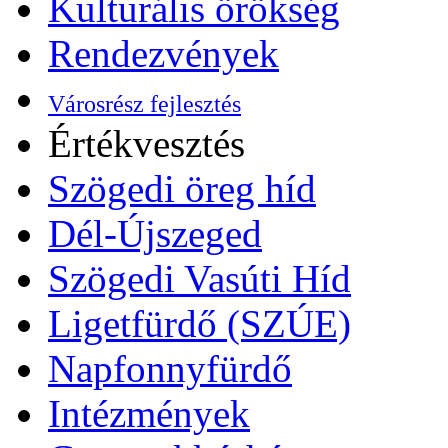
Kulturális örökség
Rendezvények
Városrész fejlesztés
Értékvesztés
Szögedi öreg híd
Dél-Újszeged
Szögedi Vasúti Híd
Ligetfürdő (SZÚE)
Napfonnyfürdő
Intézmények