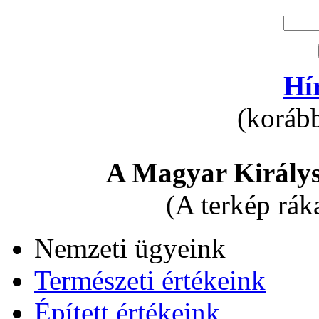
Hí
(korább
A Magyar Királys
(A terkép rák
Nemzeti ügyeink
Természeti értékeink
Épített értékeink