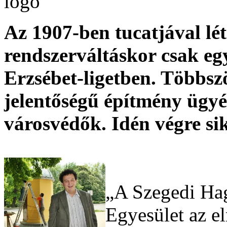
Az 1907-ben tucatjával lét
rendszerváltáskor csak eg
Erzsébet-ligetben. Többszö
jelentőségű építmény üg
városvédők. Idén végre sik
„A Szegedi Ha
Egyesület az e