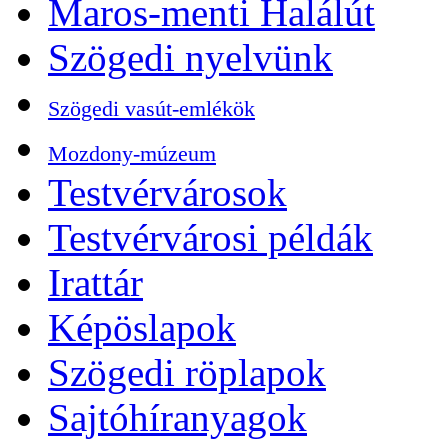
Maros-menti Halálút
Szögedi nyelvünk
Szögedi vasút-emlékök
Mozdony-múzeum
Testvérvárosok
Testvérvárosi példák
Irattár
Képöslapok
Szögedi röplapok
Sajtóhíranyagok