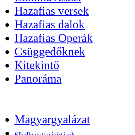
Hazafias versek
Hazafias dalok
Hazafias Operák
Csüggedőknek
Kitekintő
Panoráma
Magyargyalázat
Elhallgatott népírtások