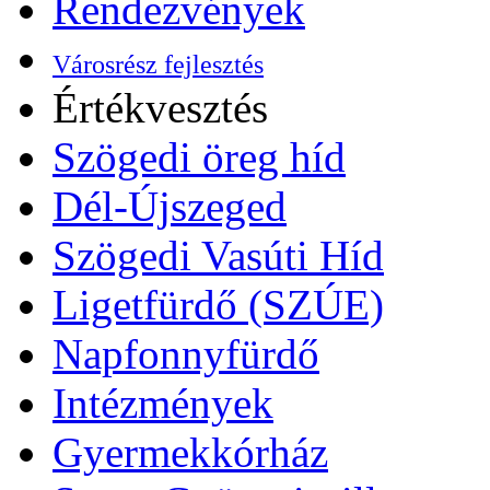
Rendezvények
Városrész fejlesztés
Értékvesztés
Szögedi öreg híd
Dél-Újszeged
Szögedi Vasúti Híd
Ligetfürdő (SZÚE)
Napfonnyfürdő
Intézmények
Gyermekkórház