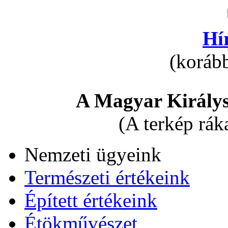
Hí
(korább
A Magyar Királys
(A terkép rák
Nemzeti ügyeink
Természeti értékeink
Épített értékeink
Étökművészet