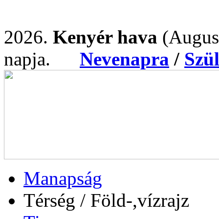
2026.
Kenyér hava
(Augus
napja.
Nevenapra
/
Szü
Manapság
Térség / Föld-,vízrajz