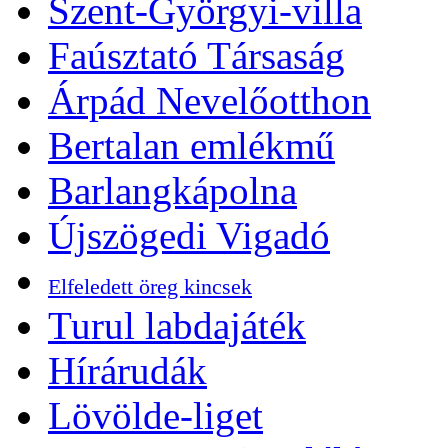
Szent-Györgyi-villa
Faúsztató Társaság
Árpád Nevelőotthon
Bertalan emlékmű
Barlangkápolna
Újszögedi Vigadó
Elfeledett öreg kincsek
Turul labdajáték
Hírárudák
Lövölde-liget