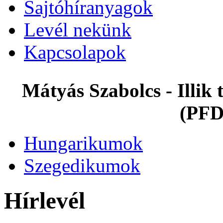
Sajtóhíranyagok
Levél nekünk
Kapcsolapok
Mátyás Szabolcs - Illi
(PFD
Hungarikumok
Szegedikumok
Hírlevél