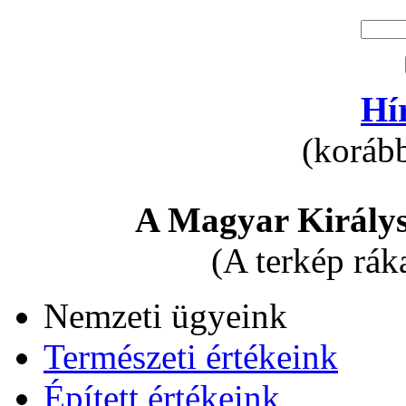
Hí
(korább
A Magyar Királys
(A terkép rák
Nemzeti ügyeink
Természeti értékeink
Épített értékeink