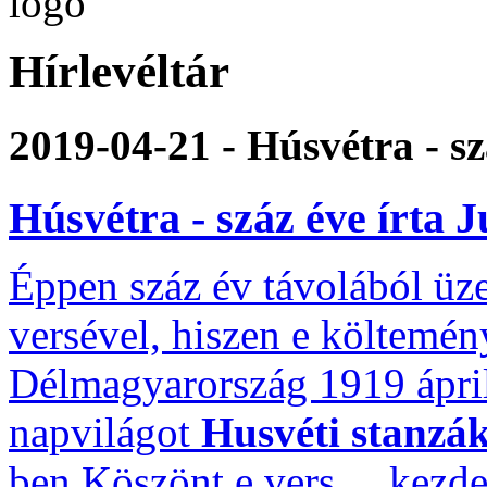
Hírlevéltár
2019-04-21 - Húsvétra - s
Húsvétra - száz éve írta 
Éppen száz év távolából üz
versével, hiszen e költemén
Délmagyarország 1919 áprili
napvilágot
Husvéti stanzá
ben Köszönt e vers ... kezdet