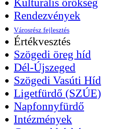
Kulturális örökség
Rendezvények
Városrész fejlesztés
Értékvesztés
Szögedi öreg híd
Dél-Újszeged
Szögedi Vasúti Híd
Ligetfürdő (SZÚE)
Napfonnyfürdő
Intézmények