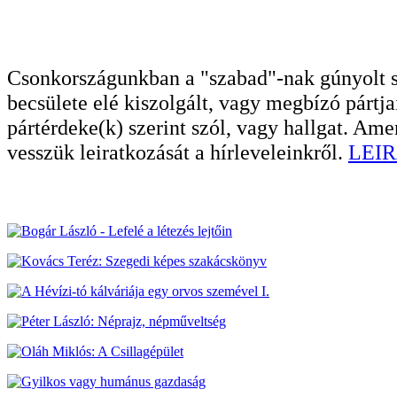
Csonkországunkban a "szabad"-nak gúnyolt sa
becsülete elé kiszolgált, vagy megbízó pártja
pártérdeke(k) szerint szól, vagy hallgat. A
vesszük leiratkozását a hírleveleinkről.
LEIR