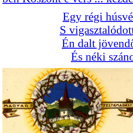
Egy régi húsvé
S vigasztalódo
Én dalt jövend
És néki szán