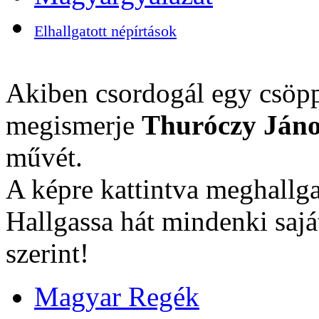
Elhallgatott népírtások
Akiben csordogál egy csöpp
megismerje
Thuróczy Jáno
művét.
A képre kattintva meghallga
Hallgassa hát mindenki sajá
szerint!
Magyar Regék