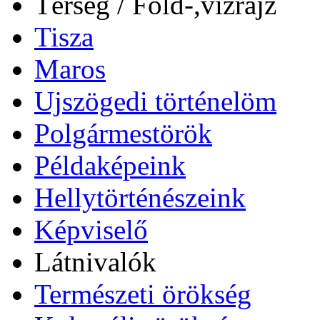
Térség / Föld-,vízrajz
Tisza
Maros
Ujszögedi történelöm
Polgármestörök
Példaképeink
Hellytörténészeink
Képviselő
Látnivalók
Természeti örökség