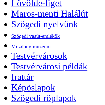
Lövölde-liget
Maros-menti Halálút
Szögedi nyelvünk
Szögedi vasút-emlékök
Mozdony-múzeum
Testvérvárosok
Testvérvárosi példák
Irattár
Képöslapok
Szögedi röplapok