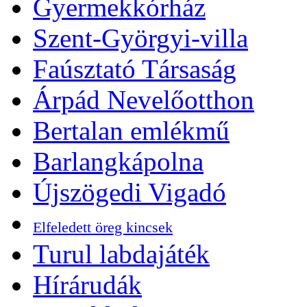
Gyermekkórház
Szent-Györgyi-villa
Faúsztató Társaság
Árpád Nevelőotthon
Bertalan emlékmű
Barlangkápolna
Újszögedi Vigadó
Elfeledett öreg kincsek
Turul labdajáték
Hírárudák