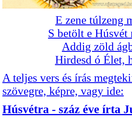
E zene túlzeng 
S betölt e Húsvét
Addig zöld ágb
Hirdesd ó Élet,
A teljes vers és írás megteki
szövegre, képre, vagy ide:
Húsvétra - száz éve írta 