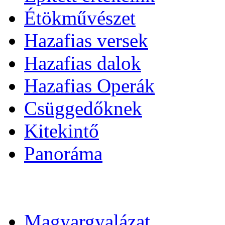
Étökművészet
Hazafias versek
Hazafias dalok
Hazafias Operák
Csüggedőknek
Kitekintő
Panoráma
Magyargyalázat