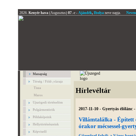
2026.
Kenyér hava
(Augusztus)
07
.-e -
Ajándék
,
Ibolya
neve napja.
Neven
Manapság
Térség / Föld-,vízrajz
Tisza
Hírlevéltár
Maros
Ujszögedi történelöm
2017-11-10 - Gyertyás élőlánc -
Polgármestörök
Példaképeink
Villámtalálka - Építet
Hellytörténészeink
órakor mécsessel-gyerty
Képviselő
Gőzerővel folyik a Város bontás