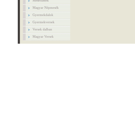
Mesefilmek
Magyar Népmesék
Gyermekdalok
Gyermekversek
Versek dalban
Magyar Versek