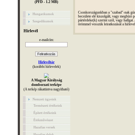
(PFD - 1.2 MB)
Csonkországunkban a "szabad"-nak gúnyo
Hungarikumok
becsülete elé kiszolgált, vagy megbízó pá
pártérdeke(k) szerint szól, vagy hallga
Szegedikumok
örömmel vesszük leiratkozását a hírleve
Hírlevél
e-mailcím:
Hírlevéltár
(korábbi hírlevelek)
A Magyar Királyság
domborzati terképe
(A terkép rákattintva nagyítható)
Nemzeti ügyeink
Természeti értékeink
Épített értékeink
Étökművészet
Hazafias versek
Hazafias dalok