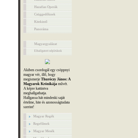
Hazafias Operák
Csüggedőknek
Kitekintő
Panoráma
Magyargyalázat
Elhallgatott népírtások
Akiben csordogál egy csöppnyi
magyar vér, illő, hogy
megismerje
Thuróczy János: A
Magyarok Krónikája
művét.
A képre kattintva
meghallgathatja.
Hallgassa hát mindenki saját
értelme, hite és azonosságtudata
szerint!
Magyar Regék
Regefilmek
Magyar Mesék