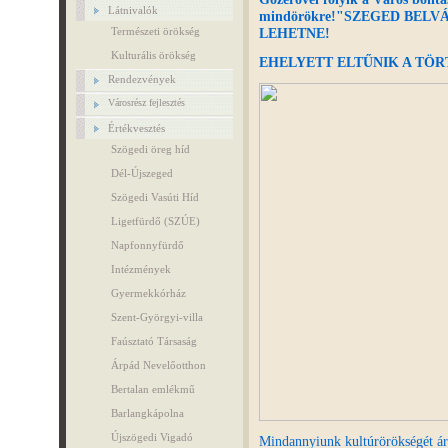
Látnivalók
mindörökre!
"SZEGED BELVÁ
LEHETNE!
Természeti örökség
Kulturális örökség
EHELYETT ELTŰNIK A TÖR
Rendezvények
Városrész fejlesztés
Értékvesztés
Szögedi öreg híd
Dél-Újszeged
Szögedi Vasúti Híd
Ligetfürdő (SZÚE)
Napfonnyfürdő
Intézmények
Gyermekkórház
Szent-Györgyi-villa
Faúsztató Társaság
Árpád Nevelőotthon
Bertalan emlékmű
Barlangkápolna
Újszögedi Vigadó
Mindannyiunk kultúrörökségét áru