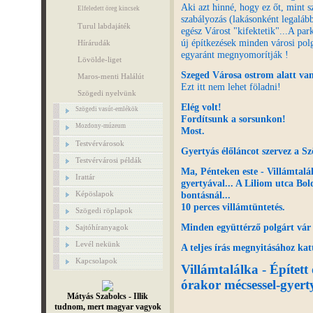
Aki azt hinné, hogy ez őt, mint s
Elfeledett öreg kincsek
szabályozás (lakásonként legalább
Turul labdajáték
egész Várost "kifektetik"...A park
új építkezések minden városi polg
Hírárudák
egyaránt megnyomorítják !
Lövölde-liget
Szeged Városa ostrom alatt van
Maros-menti Halálút
Ezt itt nem lehet föladni!
Szögedi nyelvünk
Elég volt!
Szögedi vasút-emlékök
Fordítsunk a sorsunkon!
Mozdony-múzeum
Most.
Testvérvárosok
Gyertyás élőláncot szervez a Sz
Testvérvárosi példák
Ma, Pénteken este - Villámtalá
Irattár
gyertyával...
A Liliom utca Bold
bontásnál...
Képöslapok
10 perces villámtüntetés.
Szögedi röplapok
Minden együttérző polgárt vár
Sajtóhíranyagok
Levél nekünk
A teljes írás megnyitásához katt
Kapcsolapok
Villámtalálka - Építet
órakor mécsessel-gyerty
Mátyás Szabolcs - Illik
tudnom, mert magyar vagyok