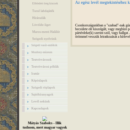
Az egész levél megtekintéséhez ka
Elfeledett öreg kincsek
Turul labdajáték
Hírárudák
Lövölde-liget
Csonkországunkban a "szabad"-nak gúnyo
becsülete elé kiszolgált, vagy megbízó pá
Maros-menti Halálút
pártérdeke(k) szerint szól, vagy hallga
örömmel vesszük leiratkozását a hírleve
Szögedi nyelvünk
Szögedi vasút-emlékök
Mozdony-múzeum
Testvérvárosok
Testvérvárosi példák
Irattár
Képöslapok
Szögedi röplapok
Sajtóhíranyagok
Levél nekünk
Kapcsolapok
Mátyás Szabolcs - Illik
tudnom, mert magyar vagyok