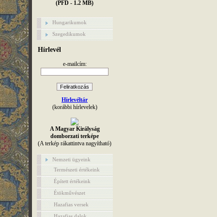
(PFD - 1.2 MB)
Hungarikumok
Szegedikumok
Hírlevél
e-mailcím:
Hírlevéltár
(korábbi hírlevelek)
A Magyar Királyság
domborzati terképe
(A terkép rákattintva nagyítható)
Nemzeti ügyeink
Természeti értékeink
Épített értékeink
Étökművészet
Hazafias versek
Hazafias dalok