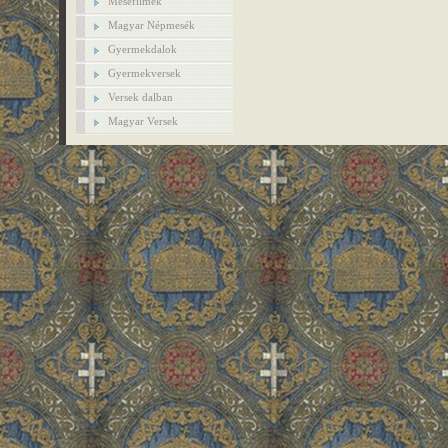
Mesefilmek
Magyar Népmesék
Gyermekdalok
Gyermekversek
Versek dalban
Magyar Versek