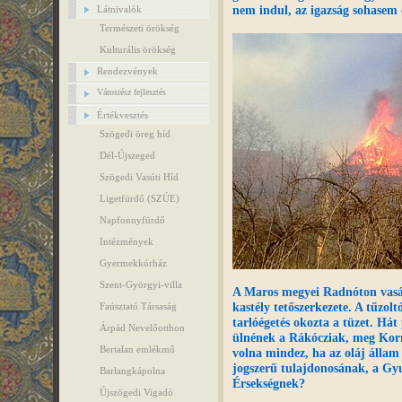
nem indul, az igazság sohasem 
Látnivalók
Természeti örökség
Kulturális örökség
Rendezvények
Városrész fejlesztés
Értékvesztés
Szögedi öreg híd
Dél-Újszeged
Szögedi Vasúti Híd
Ligetfürdő (SZÚE)
Napfonnyfürdő
Intézmények
Gyermekkórház
Szent-Györgyi-villa
A Maros megyei Radnóton vasá
kastély tetőszerkezete. A tűzoltó
Faúsztató Társaság
tarlóégetés okozta a tüzet. Hát
Árpád Nevelőotthon
ülnének a Rákócziak, meg Korn
Bertalan emlékmű
volna mindez, ha az oláj állam
jogszerű tulajdonosának, a Gy
Barlangkápolna
Érsekségnek?
Újszögedi Vigadó