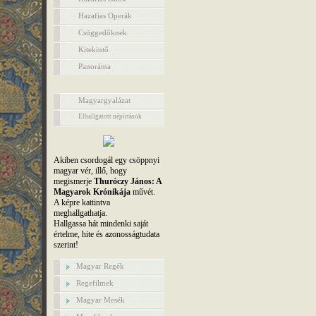
Hazafias Operák
Csüggedőknek
Kitekintő
Panoráma
Magyargyalázat
Elhallgatott népírtások
Akiben csordogál egy csöppnyi
magyar vér, illő, hogy
megismerje
Thuróczy János: A
Magyarok Krónikája
művét.
A képre kattintva
meghallgathatja.
Hallgassa hát mindenki saját
értelme, hite és azonosságtudata
szerint!
Magyar Regék
Regefilmek
Magyar Mesék