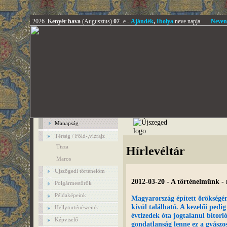
2026.
Kenyér hava
(Augusztus)
07
.-e -
Ajándék
,
Ibolya
neve napja.
Neven
Manapság
Térség / Föld-,vízrajz
Tisza
Hírlevéltár
Maros
Ujszögedi történelöm
2012-03-20 - A történelmünk - 
Polgármestörök
Példaképeink
Magyarország épített örökségén
kívül található. A kezelői pedi
Hellytörténészeink
évtizedek óta jogtalanul bitorl
Képviselő
gondatlanság lenne ez a gyászos