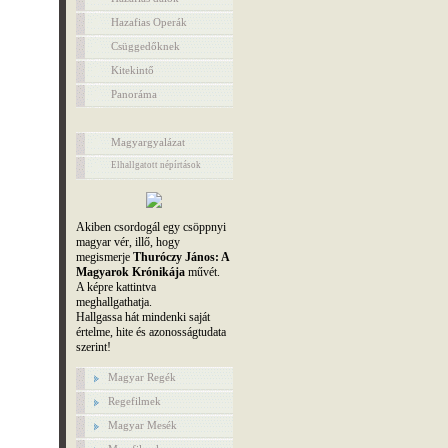
Hazafias Operák
Csüggedőknek
Kitekintő
Panoráma
Magyargyalázat
Elhallgatott népírtások
Akiben csordogál egy csöppnyi
magyar vér, illő, hogy
megismerje
Thuróczy János: A
Magyarok Krónikája
művét.
A képre kattintva
meghallgathatja.
Hallgassa hát mindenki saját
értelme, hite és azonosságtudata
szerint!
Magyar Regék
Regefilmek
Magyar Mesék