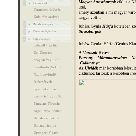
Magyar Straszburgok
ciklus a Né
Látnivalók
utal,
Természeti örökség
amely azonban a mi magyar város
tárgya volt…
Kulturális örökség
Rendezvények
Juhász Gyula
Hárfa
kötetében sz
Straszburgok
.
Városrész fejlesztés
Értékvesztés
Juhász Gyula: Hárfa (Genius Kia
Szögedi öreg híd
A
Városok
Hetese
:
Dél-Újszeged
Pozsony
–
Máramarossziget
–
Na
Szögedi Vasúti Híd
Csáktornya
.
Ligetfürdő (SZÚE)
Az
Újvidék
már korábban készült,
ciklushoz tartozik a későbben író
Napfonnyfürdő
Intézmények
Gyermekkórház
Szent-Györgyi-villa
Faúsztató Társaság
Árpád Nevelőotthon
Bertalan emlékmű
Barlangkápolna
Újszögedi Vigadó