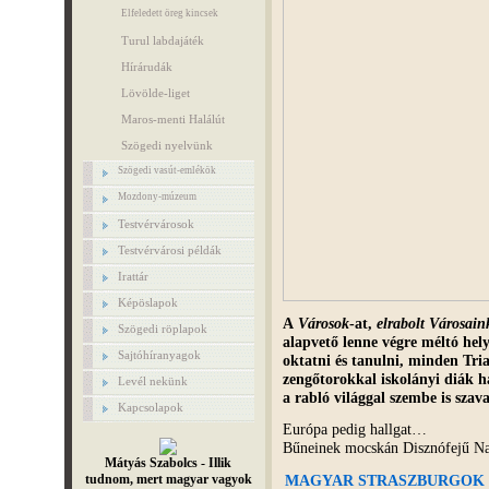
Elfeledett öreg kincsek
Turul labdajáték
Hírárudák
Lövölde-liget
Maros-menti Halálút
Szögedi nyelvünk
Szögedi vasút-emlékök
Mozdony-múzeum
Testvérvárosok
Testvérvárosi példák
Irattár
Képöslapok
A
Városok
-at,
elrabolt Városain
Szögedi röplapok
alapvető lenne végre méltó hely
Sajtóhíranyagok
oktatni és tanulni, minden Tr
zengőtorokkal iskolányi diák 
Levél nekünk
a rabló világgal szembe is szava
Kapcsolapok
Európa pedig hallgat…
Bűneinek mocskán Disznófejű N
Mátyás Szabolcs - Illik
tudnom, mert magyar vagyok
MAGYAR STRASZBURGOK < N