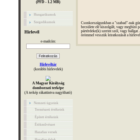
(PFD - 1.2 MB)
Hungarikumok
Szegedikumok
Csonkországunkban a "szabad"-nak gúnyo
becsülete elé kiszolgált, vagy megbízó pá
pártérdeke(k) szerint szól, vagy hallga
Hírlevél
örömmel vesszük leiratkozását a hírleve
e-mailcím:
Hírlevéltár
(korábbi hírlevelek)
A Magyar Királyság
domborzati terképe
(A terkép rákattintva nagyítható)
Nemzeti ügyeink
Természeti értékeink
Épített értékeink
Étökművészet
Hazafias versek
Hazafias dalok