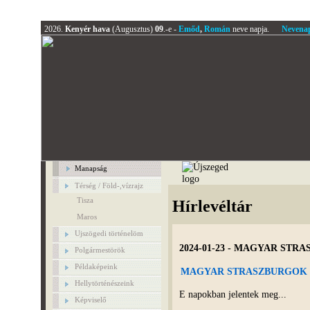
2026.
Kenyér hava
(Augusztus)
09
.-e -
Emőd
,
Román
neve napja.
Nevena
Manapság
Térség / Föld-,vízrajz
Tisza
Hírlevéltár
Maros
Ujszögedi történelöm
2024-01-23 - MAGYAR STR
Polgármestörök
Példaképeink
MAGYAR STRASZBURGOK
Hellytörténészeink
E napokban jelentek meg...
Képviselő