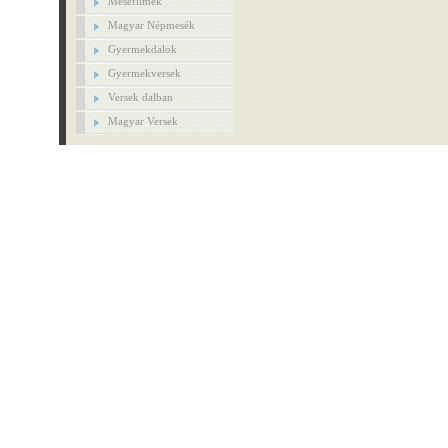
Mesefilmek
Magyar Népmesék
Gyermekdalok
Gyermekversek
Versek dalban
Magyar Versek