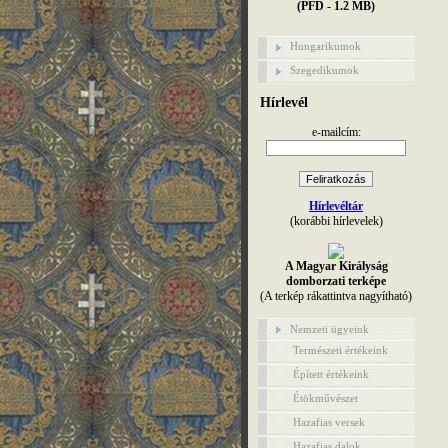
(PFD - 1.2 MB)
Hungarikumok
Szegedikumok
Hírlevél
e-mailcím:
Hírlevéltár
(korábbi hírlevelek)
A Magyar Királyság
domborzati terképe
(A terkép rákattintva nagyítható)
Nemzeti ügyeink
Természeti értékeink
Épített értékeink
Étökművészet
Hazafias versek
Hazafias dalok