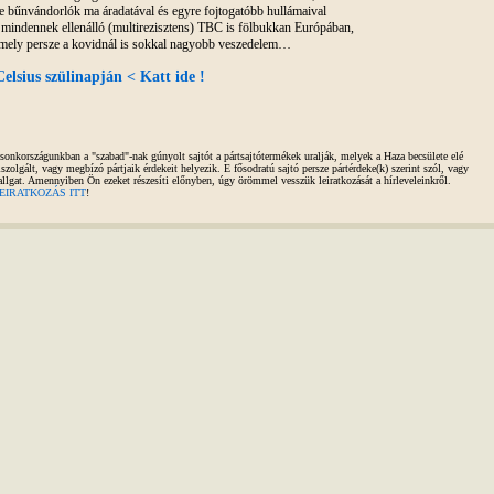
e bűnvándorlók ma áradatával és egyre fojtogatóbb hullámaival
 mindennek ellenálló (multirezisztens) TBC is fölbukkan Európában,
mely persze a kovidnál is sokkal nagyobb veszedelem…
Celsius szülinapján < Katt ide !
sonkországunkban a "szabad"-nak gúnyolt sajtót a pártsajtótermékek uralják, melyek a Haza becsülete elé
iszolgált, vagy megbízó pártjaik érdekeit helyezik. E fősodratú sajtó persze pártérdeke(k) szerint szól, vagy
allgat. Amennyiben Ön ezeket részesíti előnyben, úgy örömmel vesszük leiratkozását a hírleveleinkről.
EIRATKOZÁS ITT
!