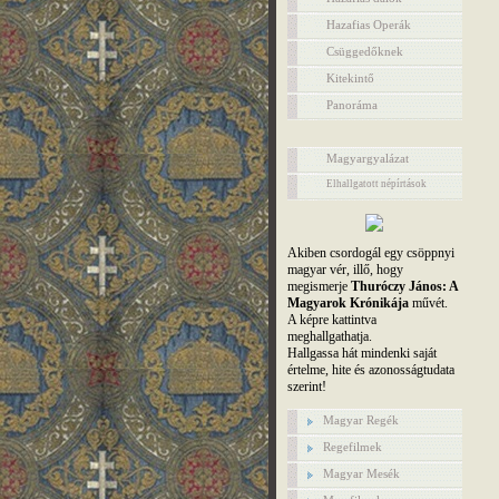
Hazafias Operák
Csüggedőknek
Kitekintő
Panoráma
Magyargyalázat
Elhallgatott népírtások
Akiben csordogál egy csöppnyi
magyar vér, illő, hogy
megismerje
Thuróczy János: A
Magyarok Krónikája
művét.
A képre kattintva
meghallgathatja.
Hallgassa hát mindenki saját
értelme, hite és azonosságtudata
szerint!
Magyar Regék
Regefilmek
Magyar Mesék