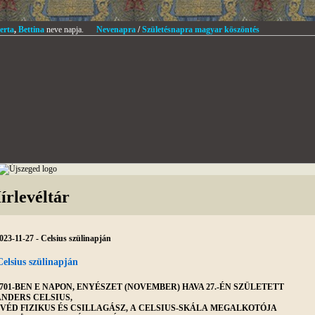
erta
,
Bettina
neve napja.
Nevenapra
/
Születésnapra magyar köszöntés
írlevéltár
023-11-27 - Celsius szülinapján
Celsius szülinapján
701-BEN E NAPON, ENYÉSZET (NOVEMBER) HAVA 27.-ÉN SZÜLETETT
NDERS CELSIUS,
VÉD FIZIKUS ÉS CSILLAGÁSZ, A CELSIUS-SKÁLA MEGALKOTÓJA