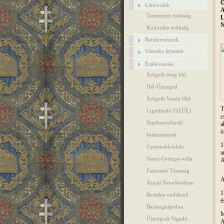
Látnivalók
Természeti örökség
Kulturális örökség
Rendezvények
Városrész fejlesztés
Értékvesztés
Szögedi öreg híd
Dél-Újszeged
Szögedi Vasúti Híd
T
Ligetfürdő (SZÚE)
c
Napfonnyfürdő
a
ö
Intézmények
1
Gyermekkórház
a
Szent-Györgyi-villa
A
Faúsztató Társaság
A
Árpád Nevelőotthon
1
Bertalan emlékmű
é
Barlangkápolna
M
Újszögedi Vigadó
A