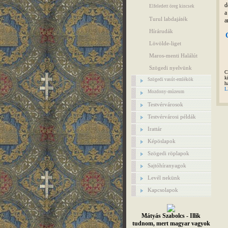
d
Elfeledett öreg kincsek
a
Turul labdajáték
a
Hírárudák
Lövölde-liget
Maros-menti Halálút
Szögedi nyelvünk
C
k
Szögedi vasút-emlékök
h
L
Mozdony-múzeum
Testvérvárosok
Testvérvárosi példák
Irattár
Képöslapok
Szögedi röplapok
Sajtóhíranyagok
Levél nekünk
Kapcsolapok
Mátyás Szabolcs - Illik
tudnom, mert magyar vagyok