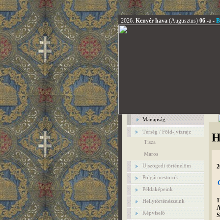
2026.
Kenyér hava
(Augusztus)
06
.-a -
B
Manapság
Térség / Föld-,vízrajz
H
Tisza
Maros
Ujszögedi történelöm
2
Polgármestörök
Példaképeink
1
Hellytörténészeink
A
Képviselő
S