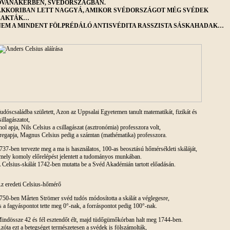
OVANÅKERBEN, SVÉDORSZÁGBAN.
AKKORIBAN LETT NAGGYÁ, AMIKOR SVÉDORSZÁGOT MÉG SVÉDEK
LAKTÁK…
NEM A MINDENT FÖLPRÉDÁLÓ ANTISVÉDITA RASSZISTA SÁSKAHADAK…
udóscsaládba született, Azon az Uppsalai Egyetemen tanult matematikát, fizikát és
sillagászatot,
hol apja, Nils Celsius a csillagászat (asztronómia) professzora volt,
regapja, Magnus Celsius pedig a számtan (mathématika) professzora.
737-ben tervezte meg a ma is használatos, 100-as beosztású hőmérsékleti skáláját,
mely komoly előrelépést jelentett a tudományos munkában.
 Celsius-skálát 1742-ben mutatta be a Svéd Akadémián tartott előadásán.
z eredeti Celsius-hőmérő
750-ben Mårten Strömer svéd tudós módosította a skálát a véglegesre,
s a fagyáspontot tette meg 0°-nak, a forráspontot pedig 100°-nak.
indössze 42 és fél esztendőt élt, majd tüdőgümőkórban halt meg 1744-ben.
zóta ezt a betegséget természetesen a svédek is fölszámolták,