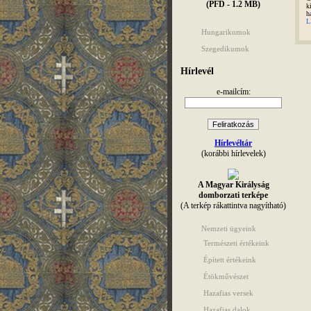
(PFD - 1.2 MB)
k
h
L
Hungarikumok
Szegedikumok
Hírlevél
e-mailcím:
Hírlevéltár
(korábbi hírlevelek)
A Magyar Királyság
domborzati terképe
(A terkép rákattintva nagyítható)
Nemzeti ügyeink
Természeti értékeink
Épített értékeink
Étökművészet
Hazafias versek
Hazafias dalok