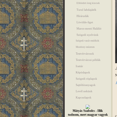
Elfeledett öreg kincsek
Turul labdajáték
Hírárudák
Lövölde-liget
Maros-menti Halálút
Szögedi nyelvünk
Szögedi vasút-emlékök
Mozdony-múzeum
Testvérvárosok
Testvérvárosi példák
Irattár
„
Képöslapok
N
Szögedi röplapok
Sajtóhíranyagok
Levél nekünk
Kapcsolapok
Mátyás Szabolcs - Illik
tudnom, mert magyar vagyok
C