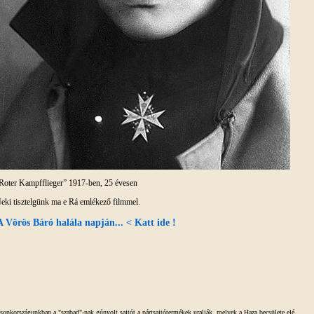
Roter Kampfflieger” 1917-ben, 25 évesen
eki tisztelgünk ma e Rá emlékező filmmel.
A Vörös Báró halála napján... < Katt ide !
sonkországunkban a "szabad"-nak gúnyolt sajtót a pártsajtótermékek uralják, melyek a Haza becsülete elé