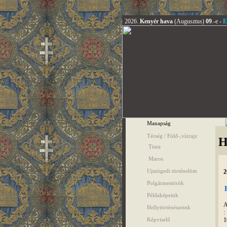
2026.
Kenyér hava
(Augusztus)
09
.-e -
E
Manapság
Térség / Föld-,vízrajz
H
Tisza
Maros
Ujszögedi történelöm
2
Polgármestörök
Példaképeink
A
Hellytörténészeink
:
1
Képviselő