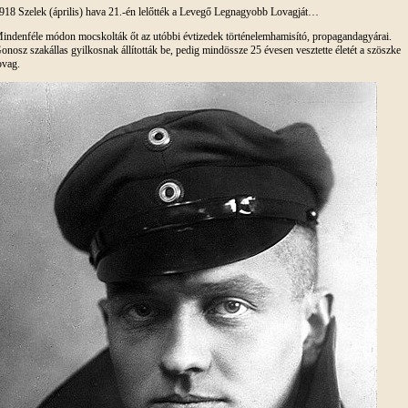
918 Szelek (április) hava 21.-én lelőtték a Levegő Legnagyobb Lovagját…
indenféle módon mocskolták őt az utóbbi évtizedek történelemhamisító, propagandagyárai.
onosz szakállas gyilkosnak állították be, pedig mindössze 25 évesen vesztette életét a szöszke
ovag.