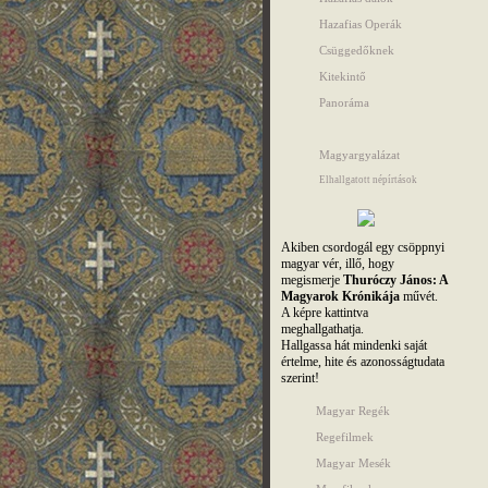
Hazafias Operák
Csüggedőknek
Kitekintő
Panoráma
Magyargyalázat
Elhallgatott népírtások
Akiben csordogál egy csöppnyi
magyar vér, illő, hogy
megismerje
Thuróczy János: A
Magyarok Krónikája
művét.
A képre kattintva
meghallgathatja.
Hallgassa hát mindenki saját
értelme, hite és azonosságtudata
szerint!
Magyar Regék
Regefilmek
Magyar Mesék