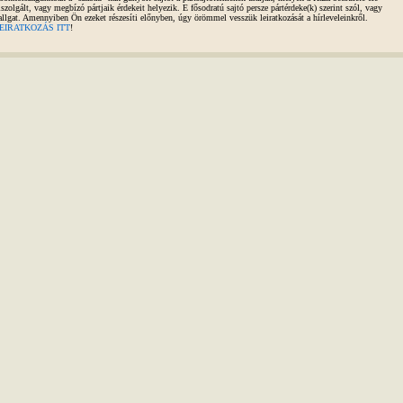
iszolgált, vagy megbízó pártjaik érdekeit helyezik. E fősodratú sajtó persze pártérdeke(k) szerint szól, vagy
allgat. Amennyiben Ön ezeket részesíti előnyben, úgy örömmel vesszük leiratkozását a hírleveleinkről.
EIRATKOZÁS ITT
!