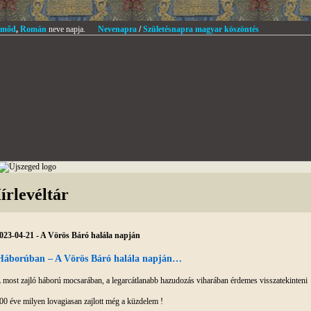
mőd
,
Román
neve napja.
Nevenapra
/
Születésnapra magyar köszöntés
írlevéltár
023-04-21 - A Vörös Báró halála napján
Háborúban – A Vörös Báró halála napján…
 most zajló háború mocsarában, a legarcátlanabb hazudozás viharában érdemes visszatekinteni
00 éve milyen lovagiasan zajlott még a küzdelem !