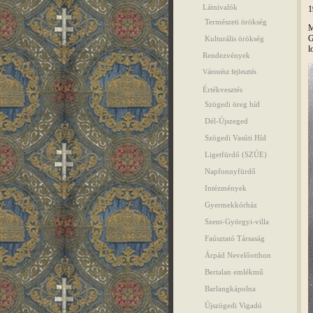
Látnivalók
1
Természeti örökség
M
G
Kulturális örökség
l
Rendezvények
Városrész fejlesztés
Értékvesztés
Szögedi öreg híd
Dél-Újszeged
Szögedi Vasúti Híd
Ligetfürdő (SZÚE)
Napfonnyfürdő
Intézmények
Gyermekkórház
Szent-Györgyi-villa
Faúsztató Társaság
Árpád Nevelőotthon
Bertalan emlékmű
Barlangkápolna
Újszögedi Vigadó