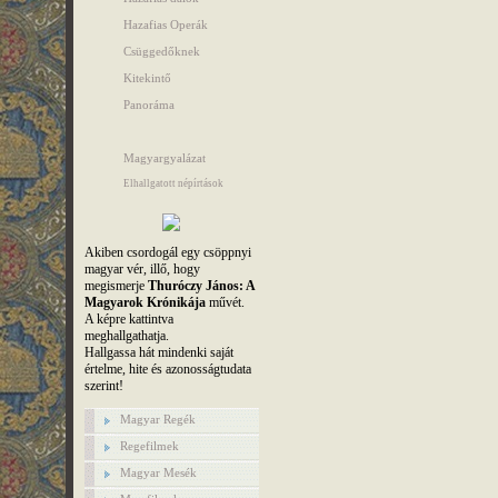
Hazafias Operák
Csüggedőknek
Kitekintő
Panoráma
Magyargyalázat
Elhallgatott népírtások
Akiben csordogál egy csöppnyi
magyar vér, illő, hogy
megismerje
Thuróczy János: A
Magyarok Krónikája
művét.
A képre kattintva
meghallgathatja.
Hallgassa hát mindenki saját
értelme, hite és azonosságtudata
szerint!
Magyar Regék
Regefilmek
Magyar Mesék