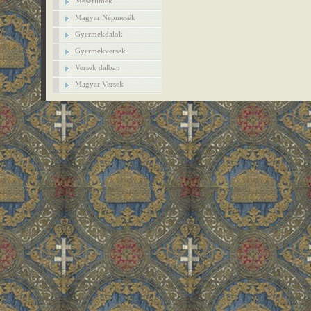
Mesefilmek
Magyar Népmesék
Gyermekdalok
Gyermekversek
Versek dalban
Magyar Versek