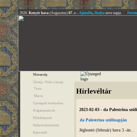
2026.
Kenyér hava
(Augusztus)
07
.-e -
Ajándék
,
Ibolya
neve napja.
Neven
Manapság
Térség / Föld-,vízrajz
Tisza
Hírlevéltár
Maros
Ujszögedi történelöm
2023-02-03 - da Palestrina szü
Polgármestörök
Példaképeink
da Palestrina szülinapján
Hellytörténészeink
Jégbontó (február) hava 3.-án…
Képviselő