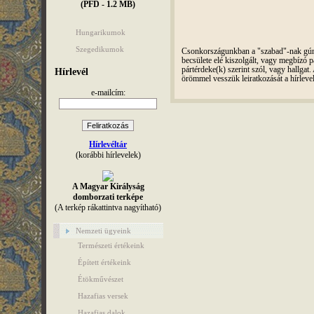
(PFD - 1.2 MB)
Hungarikumok
Szegedikumok
Csonkországunkban a "szabad"-nak gúnyo
becsülete elé kiszolgált, vagy megbízó pá
pártérdeke(k) szerint szól, vagy hallga
Hírlevél
örömmel vesszük leiratkozását a hírleve
e-mailcím:
Hírlevéltár
(korábbi hírlevelek)
A Magyar Királyság
domborzati terképe
(A terkép rákattintva nagyítható)
Nemzeti ügyeink
Természeti értékeink
Épített értékeink
Étökművészet
Hazafias versek
Hazafias dalok