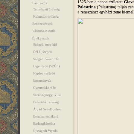
1525-ben e napon született
Giova
Látnivalók
Palestrina
(Palestrina) talján zen
Természeti örökség
a reneszánsz egyházi zene kiemel
Kulturális örökség
Rendezvények
Városrész fejlesztés
Értékvesztés
Szögedi öreg híd
Dél-Újszeged
Szögedi Vasúti Híd
Ligetfürdő (SZÚE)
Napfonnyfürdő
Intézmények
Gyermekkórház
Szent-Györgyi-villa
Faúsztató Társaság
Árpád Nevelőotthon
Bertalan emlékmű
Barlangkápolna
Újszögedi Vigadó