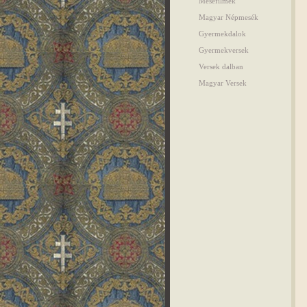
Mesefilmek
Magyar Népmesék
Gyermekdalok
Gyermekversek
Versek dalban
Magyar Versek