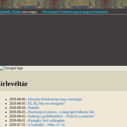
jándék
,
Ibolya
neve napja.
Nevenapra
/
Születésnapra magyar köszöntés
írlevéltár
2026-08-06 -
Hirosima Holokausztja meg a tanulságai
2026-08-05 -
Éli, Éli, Hát erre tartogattál !
2026-08-04 -
Haladék
2026-08-03 -
Hamburgra Gomorra – a máig égető háborús bűn…
2026-08-02 -
Imádság a gyűlölködőkért – Dobd ki a szemetest!
2026-08-01 -
Haranghy Jenő szülinapján…
2026-07-31 -
A Szabadító – Július 31.-én