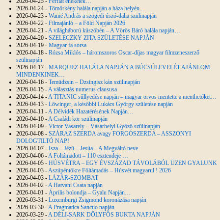
2026-04-25 -
Férfiat énekelek…
2026-04-24 -
Tömörkény halála napján a háza helyén...
2026-04-23 -
Wanié András a szögedi úszó-dalia szülinapján
2026-04-22 -
Filmajánló – a Föld Napján 2026
2026-04-21 -
A világháború küszöbén – A Vörös Báró halála napján…
2026-04-20 -
SZELECZKY ZITA SZÜLETÉSE NAPJÁN
2026-04-19 -
Magyar fa sorsa
2026-04-18 -
Rózsa Miklós – háromszoros Oscar-díjas magyar filmzeneszerző
szülinapján
2026-04-17 -
MARQUEZ HALÁLA NAPJÁN A BÚCSÚLEVELÉT AJÁNLOM
MINDENKINEK…
2026-04-16 -
Temüdzsin – Dzsingisz kán szülinapján
2026-04-15 -
A választás numerus claususa
2026-04-14 -
A TITANIC sűllyedése napján – magyar orvos mentette a menthetőket…
2026-04-13 -
Löwinger, a későbbi Lukács György születése napján
2026-04-11 -
A Délvidék Hazatérésének Napján…
2026-04-10 -
A Családi kör szülinapján
2026-04-09 -
Victor Vasarely – Vásárhelyi Győző szülinapján
2026-04-08 -
SZÁRAZ SZERDA avagy FORGÓSZERDA – ASSZONYI
DOLOGTILTÓ NAP!
2026-04-07 -
Isza – Jézü – Jesúa – A Megváltó neve
2026-04-06 -
A Föltámadott – 110 esztendeje …
2026-04-05 -
HÚSVÉTRA – EGY ÉVSZÁZAD TÁVOLÁBÓL ÜZEN GYALUNK
2026-04-03 -
Aszúpéntökre Föltámadás – Húsvét magyarul ! 2026
2026-04-03 -
LÁZÁR-SZOMBAT
2026-04-02 -
A Hatvani Csata napján
2026-04-01 -
Április bolondja – Gyalu Napján…
2026-03-31 -
Luxemburgi Zsigmond koronázása napján
2026-03-30 -
A Pragmatica Sanctio napján
2026-03-29 -
A DÉLI-SARK DÖLYFÖS BUKTA NAPJÁN