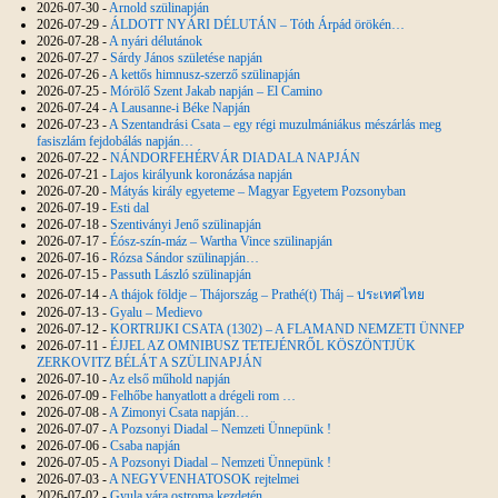
2026-07-30 -
Arnold szülinapján
2026-07-29 -
ÁLDOTT NYÁRI DÉLUTÁN – Tóth Árpád örökén…
2026-07-28 -
A nyári délutánok
2026-07-27 -
Sárdy János születése napján
2026-07-26 -
A kettős himnusz-szerző szülinapján
2026-07-25 -
Mórölő Szent Jakab napján – El Camino
2026-07-24 -
A Lausanne-i Béke Napján
2026-07-23 -
A Szentandrási Csata – egy régi muzulmániákus mészárlás meg
fasiszlám fejdobálás napján…
2026-07-22 -
NÁNDORFEHÉRVÁR DIADALA NAPJÁN
2026-07-21 -
Lajos királyunk koronázása napján
2026-07-20 -
Mátyás király egyeteme – Magyar Egyetem Pozsonyban
2026-07-19 -
Esti dal
2026-07-18 -
Szentiványi Jenő szülinapján
2026-07-17 -
Éósz-szín-máz – Wartha Vince szülinapján
2026-07-16 -
Rózsa Sándor szülinapján…
2026-07-15 -
Passuth László szülinapján
2026-07-14 -
A thájok földje – Thájország – Prathé(t) Tháj – ประเทศไทย
2026-07-13 -
Gyalu – Medievo
2026-07-12 -
KORTRIJKI CSATA (1302) – A FLAMAND NEMZETI ÜNNEP
2026-07-11 -
ÉJJEL AZ OMNIBUSZ TETEJÉNRŐL KÖSZÖNTJÜK
ZERKOVITZ BÉLÁT A SZÜLINAPJÁN
2026-07-10 -
Az első műhold napján
2026-07-09 -
Felhőbe hanyatlott a drégeli rom …
2026-07-08 -
A Zimonyi Csata napján…
2026-07-07 -
A Pozsonyi Diadal – Nemzeti Ünnepünk !
2026-07-06 -
Csaba napján
2026-07-05 -
A Pozsonyi Diadal – Nemzeti Ünnepünk !
2026-07-03 -
A NEGYVENHATOSOK rejtelmei
2026-07-02 -
Gyula vára ostroma kezdetén