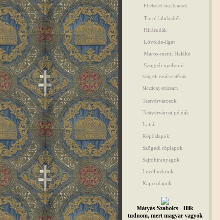
Elfeledett öreg kincsek
Turul labdajáték
Hírárudák
Lövölde-liget
Maros-menti Halálút
Szögedi nyelvünk
Szögedi vasút-emlékök
Mozdony-múzeum
Testvérvárosok
Testvérvárosi példák
Irattár
Képöslapok
Szögedi röplapok
Sajtóhíranyagok
Levél nekünk
Kapcsolapok
Mátyás Szabolcs - Illik
tudnom, mert magyar vagyok