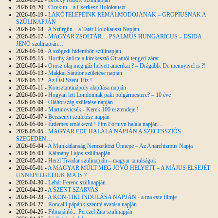
2026-05-22 -
Brocky Károly szülinapján
2026-05-20 -
Cicekun – a Cserkesz Holokauszt
2026-05-19 -
LAKÓTELEPEINK RÉMÁLMODÓJÁNAK – GROPIUSNAK A
SZÜLINAPJÁN
2026-05-18 -
A Szürgün – a Tatár Holokauszt Napján
2026-05-17 -
MAGYAR ZSOLTÁR… PSALMUS HUNGARICUS – DSIDA
JENŐ szülinapján…
2026-05-16 -
A szögedi hídembör szülinapján
2026-05-15 -
Horthy áttörte a kirekesztő Otrantói tengeri zárat
2026-05-14 -
Orosz olaj meg gáz helyett amerikai ? – Drágább. De mennyivel is ?!
2026-05-13 -
Makkai Sándor születése napján
2026-05-12 -
Az Ősi Szent Tűz !
2026-05-11 -
Konsztantinápoly alapítása napján
2026-05-10 -
Hogyan lett Londonnak paki polgármestere? – 10 éve
2026-05-09 -
Oláhország születése napján
2026-05-08 -
Martinovicsék - Kerek 100 esztendeje !
2026-05-07 -
Berzsenyi születése napján
2026-05-06 -
Érdemes emlékezni ! Pim Fortuyn halála napján…
2026-05-05 -
MAGYAR EDE HALÁLA NAPJÁN A SZECESSZIÓS
SZEGEDEN…
2026-05-04 -
A Munkátlanság Nemzetközi Ünnepe – Az Anarchizmus Napja
2026-05-03 -
Kálmány Lajos szülinapján
2026-05-02 -
Herzl Tivadar szülinapján – magyar tanulságok
2026-05-01 -
A MAGYAR MÚLT MEG JÖVŐ HELYETT – A MÁJUS ELSEJÉT
ÜNNEPELGETJÜK MA IS ?
2026-04-30 -
Lehár Ferenc szülinapján
2026-04-29 -
A SZENT SZARVAS
2026-04-28 -
A KON-TIKI INDULÁSA NAPJÁN - a ma este filmje
2026-04-27 -
Roncalli pápánk szentté avatása napján
2026-04-26 -
Filmajánló... Perczel Zita szülinapján