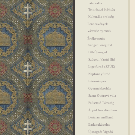
Látnivalók
Természeti örökség
Kulturális örökség
Rendezvények
Városrész fejlesztés
Értékvesztés
Szögedi öreg híd
Dél-Újszeged
Szögedi Vasúti Híd
Ligetfürdő (SZÚE)
Napfonnyfürdő
Intézmények
Gyermekkórház
Szent-Györgyi-villa
Faúsztató Társaság
Árpád Nevelőotthon
Bertalan emlékmű
Barlangkápolna
Újszögedi Vigadó