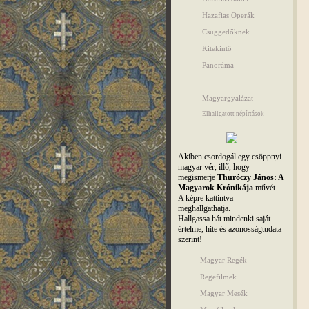
Hazafias Operák
Csüggedőknek
Kitekintő
Panoráma
Magyargyalázat
Elhallgatott népírtások
Akiben csordogál egy csöppnyi
magyar vér, illő, hogy
megismerje
Thuróczy János: A
Magyarok Krónikája
művét.
A képre kattintva
meghallgathatja.
Hallgassa hát mindenki saját
értelme, hite és azonosságtudata
szerint!
Magyar Regék
Regefilmek
Magyar Mesék