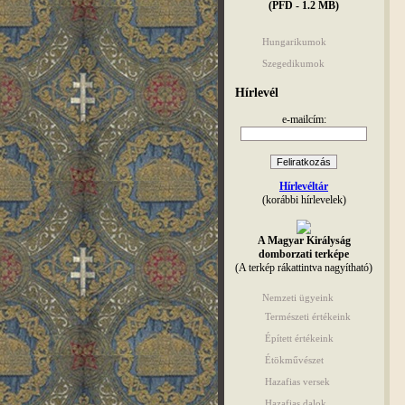
(PFD - 1.2 MB)
Hungarikumok
Szegedikumok
Hírlevél
e-mailcím:
Hírlevéltár
(korábbi hírlevelek)
A Magyar Királyság
domborzati terképe
(A terkép rákattintva nagyítható)
Nemzeti ügyeink
Természeti értékeink
Épített értékeink
Étökművészet
Hazafias versek
Hazafias dalok