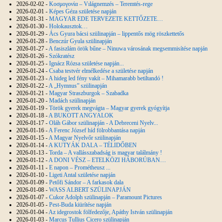
2026-02-02 -
Kοσμογονία – Vılágnemzés – Teremtés-rege
2026-02-01 -
Képes Géza születése napján
2026-01-31 -
MAGYAR EDE TERVEZETE KETTŐZETE…
2026-01-30 -
Holokausztok…
2026-01-29 -
Ács Gyura bácsi szülinapján – lippentős mög röszkettetős
2026-01-28 -
Benczúr Gyula szülinapján
2026-01-27 -
A fasiszlám örök bűne – Ninuwa városának megsemmisítése napján
2026-01-26 -
Szókratész
2026-01-25 -
Ignácz Rózsa születése napján...
2026-01-24 -
Csaba testvér elmélkedése a születése napján
2026-01-23 -
A hideg led fény vakít – Mihamarabb betiltandó !
2026-01-22 -
A „Hymnus” szülinapján
2026-01-21 -
Magyar Straszburgok – Szabadka
2026-01-20 -
Madách szülinapján
2026-01-19 -
Török gyerek megvágta – Magyar gyerek gyógyítja
2026-01-18 -
A BUKOTT ANGYALOK
2026-01-17 -
Oláh Gábor szülinapján - A Debreceni Nyelv...
2026-01-16 -
A Ferenc József híd fölrobbantása napján
2026-01-15 -
A Magyar Nyelvőr szülinapján
2026-01-14 -
A KUTYÁK DALA – TÉLIDŐBEN
2026-01-13 -
Torda – A vallásszabadság is magyar találmány !
2026-01-12 -
A DONI VÉSZ – ETELKÖZI HÁBORÚBAN…
2026-01-11 -
E napon – Prométheusz ...
2026-01-10 -
Ligeti Antal születése napján
2026-01-09 -
Petőfi Sándor – A farkasok dala
2026-01-08 -
WASS ALBERT SZÜLINAPJÁN
2026-01-07 -
Cukor Adolph szülinapján – Paramount Pictures
2026-01-05 -
Pest-Buda kiürítése napján
2026-01-04 -
Az idegrostok fölfedezője, Apáthy István szülinapján
2026-01-03 -
Marcus Tullius Cicero szülinapján