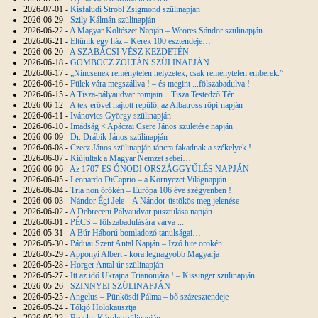
2026-07-01 -
Kisfaludi Strobl Zsigmond szülinapján
2026-06-29 -
Szily Kálmán szülinapján
2026-06-22 -
A Magyar Költészet Napján – Weöres Sándor szülinapján…
2026-06-21 -
Eltűnik egy ház – Kerek 100 esztendeje…
2026-06-20 -
A SZABÁCSI VÉSZ KEZDETÉN
2026-06-18 -
GOMBOCZ ZOLTÁN SZÜLINAPJÁN
2026-06-17 -
„Nincsenek reménytelen helyzetek, csak reménytelen emberek.”
2026-06-16 -
Fülek vára megszállva ! – és megint ...fölszabadulva !
2026-06-15 -
A Tisza-pályaudvar romjain…Tisza Testedző Tér
2026-06-12 -
A tek-erővel hajtott repülő, az Albatross röpi-napján
2026-06-11 -
Ivánovics György szülinapján
2026-06-10 -
Imádság < Apáczai Csere János születése napján
2026-06-09 -
Dr. Drábik János szülinapján
2026-06-08 -
Czecz János szülinapján táncra fakadnak a székelyek !
2026-06-07 -
Kiújultak a Magyar Nemzet sebei…
2026-06-06 -
Az 1707-ES ÓNODI ORSZÁGGYŰLÉS NAPJÁN
2026-06-05 -
Leonardo DiCaprio – a Környezet Világnapján
2026-06-04 -
Tria non örökén – Európa 106 éve szégyenben !
2026-06-03 -
Nándor Égi Jele – A Nándor-üstökös meg jelenése
2026-06-02 -
A Debreceni Pályaudvar pusztulása napján
2026-06-01 -
PÉCS – fölszabadulására várva ...
2026-05-31 -
A Búr Háború bomladozó tanulságai…
2026-05-30 -
Páduai Szent Antal Napján – Izzó hite örökén…
2026-05-29 -
Apponyi Albert - kora legnagyobb Magyarja
2026-05-28 -
Horger Antal úr szülinapján
2026-05-27 -
Itt az idő Ukrajna Trianonjára ! – Kissinger szülinapján
2026-05-26 -
SZINNYEI SZÜLINAPJÁN
2026-05-25 -
Angelus – Pünkösdi Pálma – bő százesztendeje
2026-05-24 -
Tókjó Holokausztja