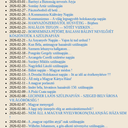
2026-03-01 -
Barényi a Biztonság-tervezés Atyja
2026-02-28 -
Somlay Artúr szülinapján
2026-02-27 -
Pásztorbotból ell betű ...
2026-02-26 -
A Kommunista Kiáltvány Napján
2026-02-25 -
Kommunizmus – A világ legnagyobb holokausztja napján
2026-02-24 -
HAMVAZÓSZERDÁTÓL HÚSVÉTIG – Böjtben
2026-02-23 -
HALÁLOS TEFLON — SÖTÉT VIZEKEN…
2026-02-22 -
BORNEMISZA PÉTÖRT, BALASSI BÁLINT NEVELŐJÉT
KÖSZÖNTJÜK A SZÜLINAPJÁN
2026-02-21 -
Az Anyanyelv Napján – Vajon ki tud urduul ?
2026-02-20 -
Kun Béla, antimagyar hazaáruló szülinapján
2026-02-19 -
Szemem lehunyva hallgatom…
2026-02-18 -
Pongrátz Gergely szülinapján…
2026-02-17 -
Arcangelo Corelli születése napján
2026-02-16 -
Surányi Miklós szülinapján
2026-02-15 -
Nagylelkű László szülinapján
2026-02-14 -
Bálint napján – Magyar módon !
2026-02-13 -
A Drezdai Holokauszt napján – Itt az idő az érzékenyítésre !!!
2026-02-12 -
Áll még a Magyar Kártya Háza!
2026-02-11 -
A magyar porlasztó
2026-02-10 -
linder béla, hivatásos hazaáruló 150. szülinapján
2026-02-09 -
A Piski Csata napján
2026-02-08 -
LECHNER LAJOS SZÜLINAPJÁN – SZEGED BELVÁROSA
VILÁGÖRÖKSÉG !
2026-02-07 -
Magyar menyegző
2026-02-06 -
A lapp nép ünnepén elég az antiszámitizmusból !
2026-02-05 -
NEM ÁLL A MAGYAR NYELVROKON(TALAN)SÁG HÁZA SEM
!
2026-02-04 -
A „magyar rajzfilm atyjá”-nak szülinapján
2026-02-03 -
Wilhelm Johannsen, a gén-alkotó növenyész szülinapján…