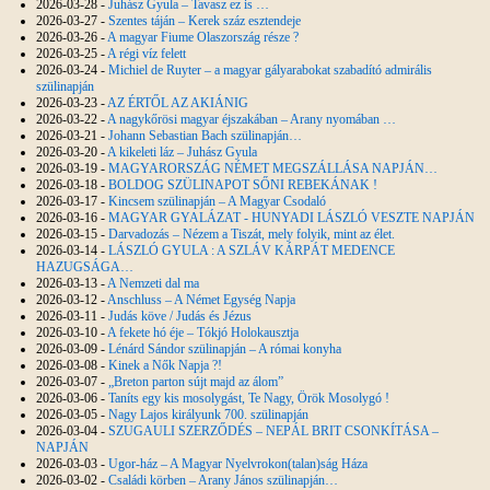
2026-03-28 -
Juhász Gyula – Tavasz ez is …
2026-03-27 -
Szentes táján – Kerek száz esztendeje
2026-03-26 -
A magyar Fiume Olaszország része ?
2026-03-25 -
A régi víz felett
2026-03-24 -
Michiel de Ruyter – a magyar gályarabokat szabadító admirális
szülinapján
2026-03-23 -
AZ ÉRTŐL AZ AKIÁNIG
2026-03-22 -
A nagykőrösi magyar éjszakában – Arany nyomában …
2026-03-21 -
Johann Sebastian Bach szülinapján…
2026-03-20 -
A kikeleti láz – Juhász Gyula
2026-03-19 -
MAGYARORSZÁG NÉMET MEGSZÁLLÁSA NAPJÁN…
2026-03-18 -
BOLDOG SZÜLINAPOT SŐNI REBEKÁNAK !
2026-03-17 -
Kincsem szülinapján – A Magyar Csodaló
2026-03-16 -
MAGYAR GYALÁZAT - HUNYADI LÁSZLÓ VESZTE NAPJÁN
2026-03-15 -
Darvadozás – Nézem a Tiszát, mely folyik, mint az élet.
2026-03-14 -
LÁSZLÓ GYULA : A SZLÁV KÁRPÁT MEDENCE
HAZUGSÁGA…
2026-03-13 -
A Nemzeti dal ma
2026-03-12 -
Anschluss – A Német Egység Napja
2026-03-11 -
Judás köve / Judás és Jézus
2026-03-10 -
A fekete hó éje – Tókjó Holokausztja
2026-03-09 -
Lénárd Sándor szülinapján – A római konyha
2026-03-08 -
Kinek a Nők Napja ?!
2026-03-07 -
„Breton parton sújt majd az álom”
2026-03-06 -
Taníts egy kis mosolygást, Te Nagy, Örök Mosolygó !
2026-03-05 -
Nagy Lajos királyunk 700. szülinapján
2026-03-04 -
SZUGAULI SZERZŐDÉS – NEPÁL BRIT CSONKÍTÁSA –
NAPJÁN
2026-03-03 -
Ugor-ház – A Magyar Nyelvrokon(talan)ság Háza
2026-03-02 -
Családi körben – Arany János szülinapján…