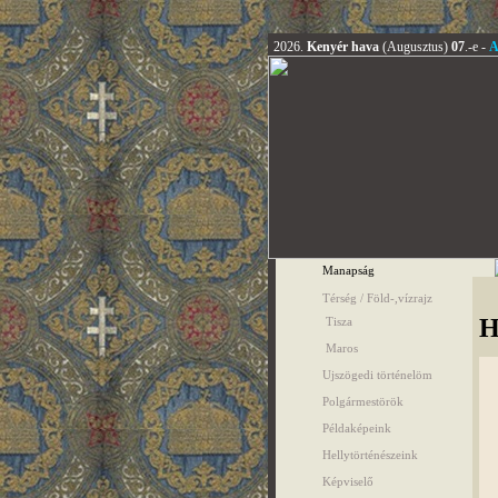
2026.
Kenyér hava
(Augusztus)
07
.-e -
A
Manapság
Térség / Föld-,vízrajz
H
Tisza
Maros
Ujszögedi történelöm
Polgármestörök
Példaképeink
Hellytörténészeink
Képviselő