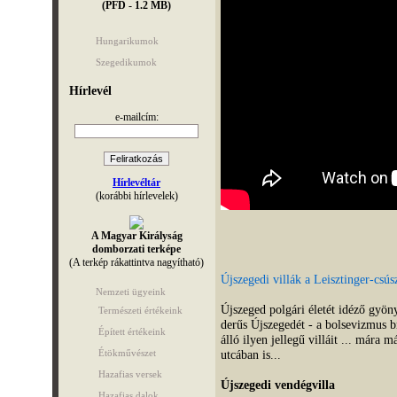
(PFD - 1.2 MB)
Hungarikumok
Szegedikumok
Hírlevél
e-mailcím:
Hírlevéltár
(korábbi hírlevelek)
A Magyar Királyság
domborzati terképe
(A terkép rákattintva nagyítható)
Újszegedi villák a Leisztinger-csús
Nemzeti ügyeink
Újszeged polgári életét idéző gyön
Természeti értékeink
derűs Újszegedét - a bolsevizmus br
Épített értékeink
álló ilyen jellegű villáit ... mára 
Étökművészet
utcában is...
Hazafias versek
Újszegedi vendégvilla
Hazafias dalok