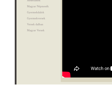
Mesefilmek
Magyar Népmesék
Gyermekdalok
Gyermekversek
Versek dalban
Magyar Versek