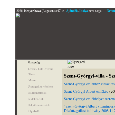
2026.
Kenyér hava
(Augusztus)
07
.-e -
Ajándék
,
Ibolya
neve napja.
Neven
Manapság
Térség / Föld-,vízrajz
Tisza
Szent-Györgyi-villa -
Sz
Maros
Szent-Györgyi emlékház kialakítása
Ujszögedi történelöm
Szent-Györgyi Albert emlékév
(20
Polgármestörök
Szent-Györgyi emlékhelyet szeret
Példaképeink
Hellytörténészeink
"Szent-Györgyi Albert vitaminpark 
Díszközgyűlési indítvány 2008.11.2
Képviselő