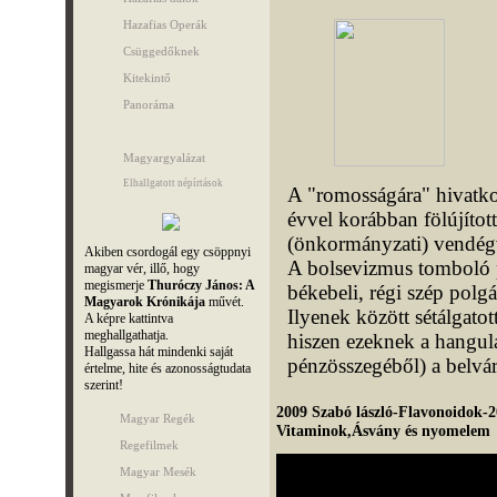
Hazafias Operák
Csüggedőknek
Kitekintő
Panoráma
Magyargyalázat
Elhallgatott népírtások
A "romosságára" hivatko
évvel korábban fölújított
(önkormányzati) vendégv
Akiben csordogál egy csöppnyi
A bolsevizmus tomboló pa
magyar vér, illő, hogy
megismerje
Thuróczy János: A
békebeli, régi szép polgá
Magyarok Krónikája
művét.
Ilyenek között sétálgatot
A képre kattintva
meghallgathatja.
hiszen ezeknek a hangula
Hallgassa hát mindenki saját
pénzösszegéből) a belvár
értelme, hite és azonosságtudata
szerint!
2009 Szabó lászló-Flavonoidok-2
Magyar Regék
Vitaminok,Ásvány és nyomelem
Regefilmek
Magyar Mesék