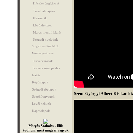
Elfeledett öreg kincsek
Turul labdajáték
Hírárudák
Lövölde-liget
Maros-menti Halálút
Szögedi nyelvünk
Szögedi vasút-emlékök
Mozdony-múzeum
Testvérvárosok
Testvérvárosi példák
Irattár
Képöslapok
Szögedi röplapok
Szent-Györgyi Albert Kis katek
Sajtóhíranyagok
Levél nekünk
Kapcsolapok
Mátyás Szabolcs - Illik
tudnom, mert magyar vagyok