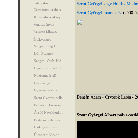
Látnivalók
Szent-Györgyi vagy Horthy Mikló
Természeti örökség
Szent-Györgyi: márkanév
(2008-07
Kulturális örökség
Rendezvények
Városrész fejlesztés
Értékvesztés
Szögedi öreg híd
Dél-Újszeged
Szögedi Vasúti Híd
Ligetfürdő (SZÚE)
Napfonnyfürdő
Intézmények
Gyermekkórház
Dergán Ádám - Orvosok Lapja - 2
Szent-Györgyi-villa
Faúsztató Társaság
Árpád Nevelőotthon
Szent Györgyi Albert pályakezdé
Bertalan emlékmű
Barlangkápolna
Újszögedi Vigadó