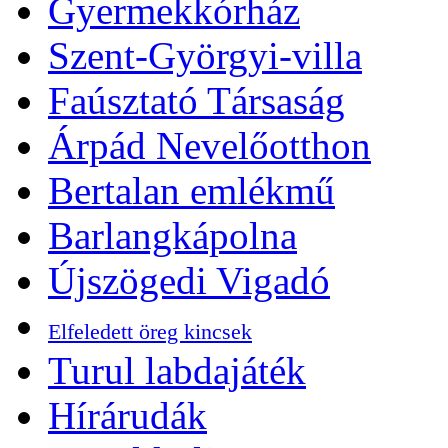
Gyermekkórház
Szent-Györgyi-villa
Faúsztató Társaság
Árpád Nevelőotthon
Bertalan emlékmű
Barlangkápolna
Újszögedi Vigadó
Elfeledett öreg kincsek
Turul labdajáték
Hírárudák