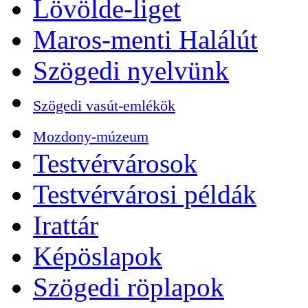
Lövölde-liget
Maros-menti Halálút
Szögedi nyelvünk
Szögedi vasút-emlékök
Mozdony-múzeum
Testvérvárosok
Testvérvárosi példák
Irattár
Képöslapok
Szögedi röplapok