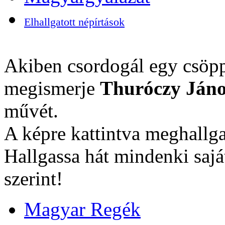
Elhallgatott népírtások
Akiben csordogál egy csöpp
megismerje
Thuróczy Jáno
művét.
A képre kattintva meghallga
Hallgassa hát mindenki sajá
szerint!
Magyar Regék