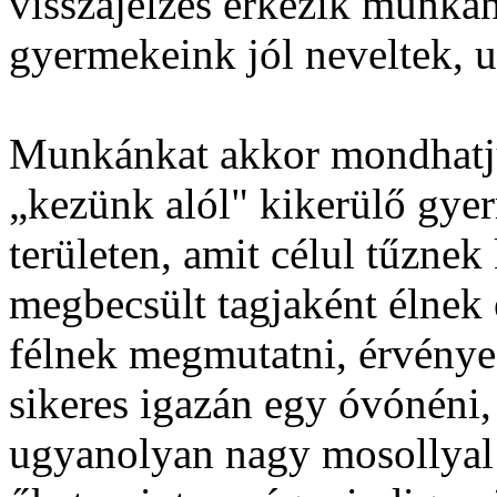
visszajelzés érkezik munká
gyermekeink jól neveltek, u
Munkánkat akkor mondhatju
„kezünk alól" kikerülő gye
területen, amit célul tűznek
megbecsült tagjaként élnek é
félnek megmutatni, érvényes
sikeres igazán egy óvónéni,
ugyanolyan nagy mosollyal é