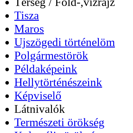
Térség / Föld-,vízrajz
Tisza
Maros
Ujszögedi történelöm
Polgármestörök
Példaképeink
Hellytörténészeink
Képviselő
Látnivalók
Természeti örökség