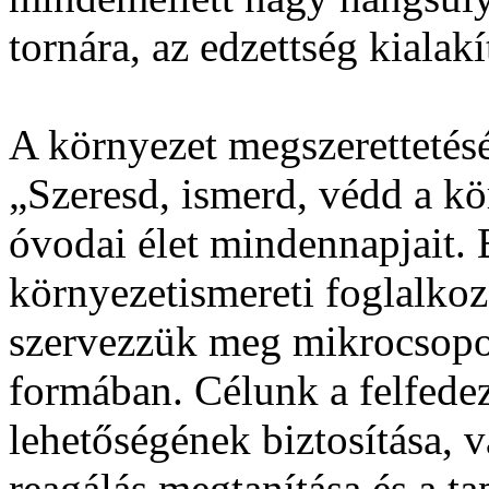
tornára, az edzettség kialakí
A környezet megszerettetés
„Szeresd, ismerd, védd a kör
óvodai élet mindennapjait.
környezetismereti foglalko
szervezzük meg mikrocsoport
formában. Célunk a felfedez
lehetőségének biztosítása, v
reagálás megtanítása és a tap