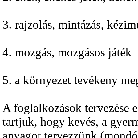
3. rajzolás, mintázás, kézi
4. mozgás, mozgásos játék
5. a környezet tevékeny meg
A foglalkozások tervezése 
tartjuk, hogy kevés, a gye
anyagot tervezzünk (mondóka