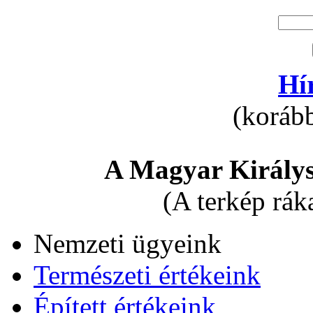
Hí
(korább
A Magyar Királys
(A terkép rák
Nemzeti ügyeink
Természeti értékeink
Épített értékeink