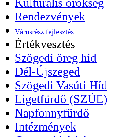
Kulturális örökség
Rendezvények
Városrész fejlesztés
Értékvesztés
Szögedi öreg híd
Dél-Újszeged
Szögedi Vasúti Híd
Ligetfürdő (SZÚE)
Napfonnyfürdő
Intézmények