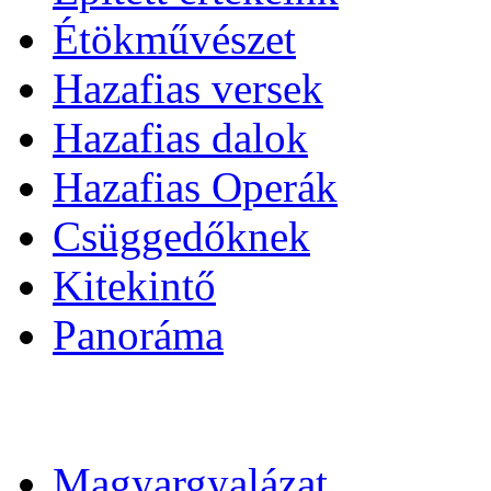
Étökművészet
Hazafias versek
Hazafias dalok
Hazafias Operák
Csüggedőknek
Kitekintő
Panoráma
Magyargyalázat