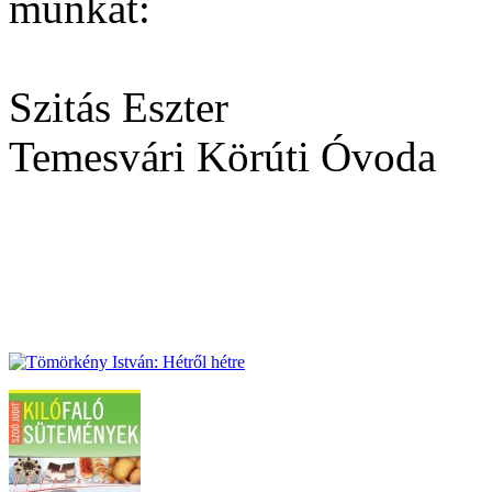
munkát:
Szitás Eszter
Temesvári Körúti Óvoda