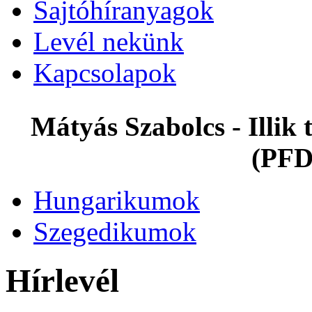
Sajtóhíranyagok
Levél nekünk
Kapcsolapok
Mátyás Szabolcs - Illi
(PFD
Hungarikumok
Szegedikumok
Hírlevél