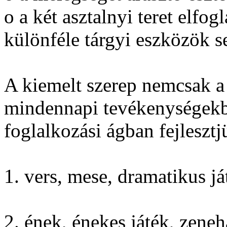
o a két asztalnyi teret elfogl
különféle tárgyi eszközök se
A kiemelt szerep nemcsak a
mindennapi tevékenységekbe
foglalkozási ágban fejleszt
1. vers, mese, dramatikus já
2. ének, énekes játék, zeneh