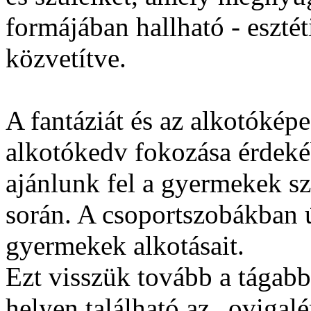
formájában hallható - eszté
közvetítve.
A fantáziát és az alkotóképe
alkotókedv fokozása érdekéb
ajánlunk fel a gyermekek s
során. A csoportszobákban ú
gyermekek alkotásait.
Ezt visszük tovább a tágab
helyen található az „ovigalé