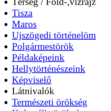
Térség / Föld-,vízrajz
Tisza
Maros
Ujszögedi történelöm
Polgármestörök
Példaképeink
Hellytörténészeink
Képviselő
Látnivalók
Természeti örökség