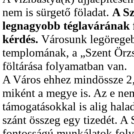
nem is sürgető föladat.
A Sz
legnagyobb téglavárának f
kérdés.
Városunk legörege
templomának, a „Szent Örz
föltárása folyamatban van.
A Város ehhez mindössze 2,5 
miként a megye is. Az e nem
támogatásokkal is alig hala
szánt összeg egy tizedét. A
fontosságú munkálatok folyt