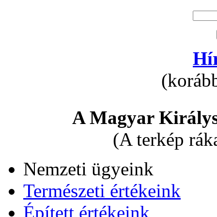
Hí
(korább
A Magyar Királys
(A terkép rák
Nemzeti ügyeink
Természeti értékeink
Épített értékeink