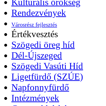
Kulturális örökség
Rendezvények
Városrész fejlesztés
Értékvesztés
Szögedi öreg híd
Dél-Újszeged
Szögedi Vasúti Híd
Ligetfürdő (SZÚE)
Napfonnyfürdő
Intézmények