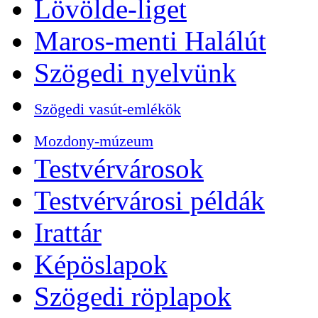
Lövölde-liget
Maros-menti Halálút
Szögedi nyelvünk
Szögedi vasút-emlékök
Mozdony-múzeum
Testvérvárosok
Testvérvárosi példák
Irattár
Képöslapok
Szögedi röplapok