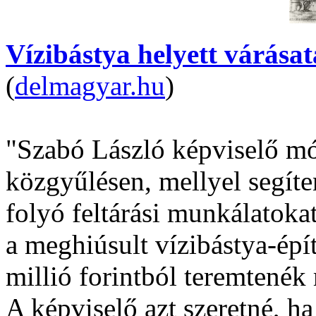
Vízibástya helyett várásat
(
delmagyar.hu
)
"Szabó László képviselő mó
közgyűlésen, mellyel segíten
folyó feltárási munkálatokat
a meghiúsult vízibástya-ép
millió forintból teremtenék 
A képviselő azt szeretné, h