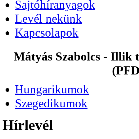
Sajtóhíranyagok
Levél nekünk
Kapcsolapok
Mátyás Szabolcs - Illi
(PFD
Hungarikumok
Szegedikumok
Hírlevél