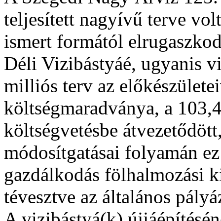
teljesített nagyívű terve volt
ismert formától elrugaszkod
Déli Vizibástyáé, ugyanis v
milliós terv az előkészületei
költségmaradványa, a 103,4 
költségvetésbe átvezetődött
módosítgatásai folyamán ez
gazdálkodás fölhalmozási ki
tévesztve az általános pályá
A vizibástyá(k) újjáépítésén