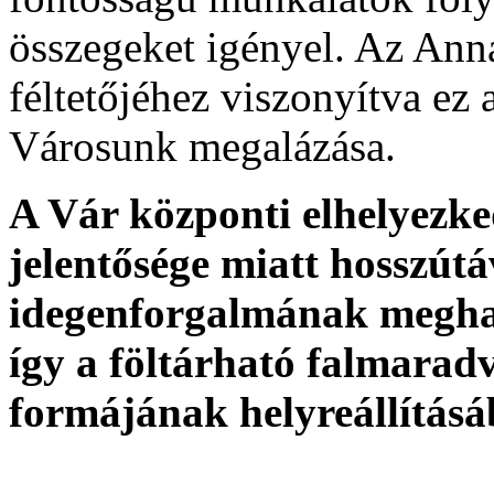
összegeket igényel. Az Anna
féltetőjéhez viszonyítva ez
Városunk megalázása.
A Vár központi elhelyezked
jelentősége miatt hosszútá
idegenforgalmának meghat
így a föltárható falmarad
formájának helyreállítás