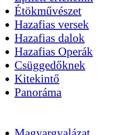
Étökművészet
Hazafias versek
Hazafias dalok
Hazafias Operák
Csüggedőknek
Kitekintő
Panoráma
Magyargyalázat