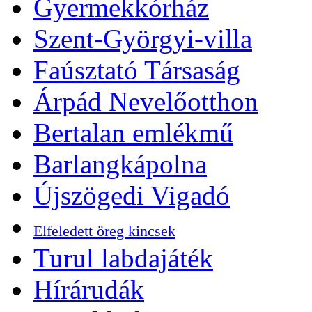
Gyermekkórház
Szent-Györgyi-villa
Faúsztató Társaság
Árpád Nevelőotthon
Bertalan emlékmű
Barlangkápolna
Újszögedi Vigadó
Elfeledett öreg kincsek
Turul labdajáték
Hírárudák