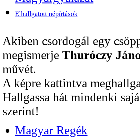
Elhallgatott népírtások
Akiben csordogál egy csöpp
megismerje
Thuróczy Jáno
művét.
A képre kattintva meghallga
Hallgassa hát mindenki sajá
szerint!
Magyar Regék