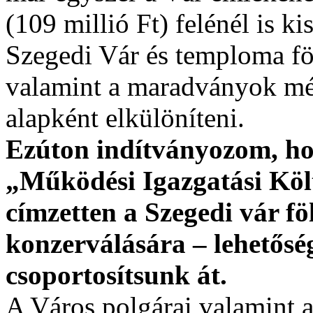
(109 millió Ft) felénél is k
Szegedi Vár és temploma föl
valamint a maradványok mél
alapként elkülöníteni.
Ezúton indítványozom, hog
„Működési Igazgatási Költ
címzetten a Szegedi vár f
konzerválására – lehetőség
csoportosítsunk át.
A Város polgárai valamint 