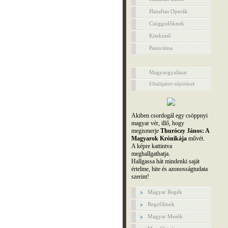
Hazafias Operák
Csüggedőknek
Kitekintő
Panoráma
Magyargyalázat
Elhallgatott népírtások
Akiben csordogál egy csöppnyi
magyar vér, illő, hogy
megismerje
Thuróczy János: A
Magyarok Krónikája
művét.
A képre kattintva
meghallgathatja.
Hallgassa hát mindenki saját
értelme, hite és azonosságtudata
szerint!
Magyar Regék
Regefilmek
Magyar Mesék