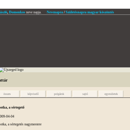
ászló
,
Domonkos
neve napja.
Nevenapra
/
Születésnapra magyar köszöntés
attár
összes
képviselő
polgárok
sajtó
egyesületek
otka, a sértegető
009-04-04
otka, a sértegetés nagymestere