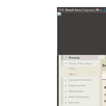
2026.
Kenyér hava
(Augusztus)
08
.-a -
L
Manapság
Térség / Föld-,vízrajz
Ir
Tisza
Maros
Ujszögedi történelöm
Polgármestörök
B
Példaképeink
2
Hellytörténészeink
B
Képviselő