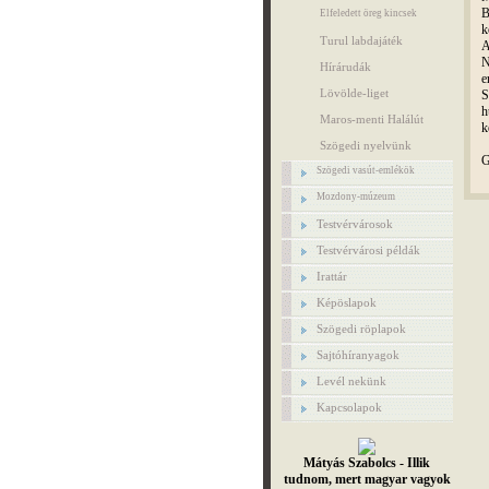
B
Elfeledett öreg kincsek
k
Turul labdajáték
A
N
Hírárudák
e
Lövölde-liget
S
h
Maros-menti Halálút
k
Szögedi nyelvünk
G
Szögedi vasút-emlékök
Mozdony-múzeum
Testvérvárosok
Testvérvárosi példák
Irattár
Képöslapok
Szögedi röplapok
Sajtóhíranyagok
Levél nekünk
Kapcsolapok
Mátyás Szabolcs - Illik
tudnom, mert magyar vagyok