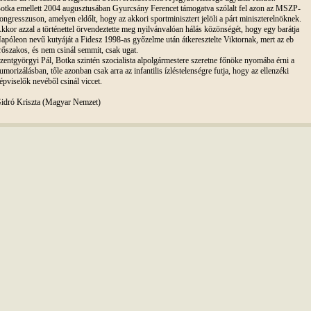
otka emellett 2004 augusztusában Gyurcsány Ferencet támogatva szólalt fel azon az MSZP-
ongresszuson, amelyen eldőlt, hogy az akkori sportminisztert jelöli a párt miniszterelnöknek.
kkor azzal a történettel örvendeztette meg nyilvánvalóan hálás közönségét, hogy egy barátja
apóleon nevű kutyáját a Fidesz 1998-as győzelme után átkeresztelte Viktornak, mert az eb
rőszakos, és nem csinál semmit, csak ugat.
zentgyörgyi Pál, Botka szintén szocialista alpolgármestere szeretne főnöke nyomába érni a
umorizálásban, tőle azonban csak arra az infantilis ízléstelenségre futja, hogy az ellenzéki
épviselők nevéből csinál viccet.
idró Kriszta (Magyar Nemzet)