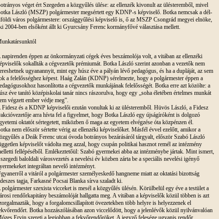
otrányos véget ért Szegeden a közgyűlés ülése: az ellenzék kivonult az ülésteremből, mivel
otka László (MSZP) polgármester megsértett egy KDNP-s képviselő. Botka nemcsak a dél-
lföldi város polgármestere: országgyűlési képviselő is, ő az MSZP Csongrád megyei elnöke,
ki 2004-ben elsőként állt ki Gyurcsány Ferenc kormányfővé választása mellett.
unkatársunktól
 napirenden éppen az önkormányzati cégek éves beszámolója volt, a vitában az ellenzéki
épviselők sokallták a cégvezetők prémiumát. Botka László szerint azonban a vezetők nem
ereshetnek ugyanannyit, mint egy húsz éve a pályán lévő pedagógus, és ha a dupláját, az sem
ok a felelősséghez képest. Haág Zalán (KDNP) sérelmezte, hogy a polgármester éppen a
edagógusokhoz hasonlította a cégvezetők munkájának felelősségét. Botka erre azt közölte: a
úsz éve tanító középiskolai tanár nincs rászorulva, hogy egy „soha életében értelmes munkát
em végzett ember védje meg”.
 Fidesz és a KDNP képviselői ezután vonultak ki az ülésteremből. Hüvös László, a Fidesz
rakcióvezetője arra hívta fel a figyelmet, hogy Botka László egy újságíróként is dolgozó
gyetemi oktatót sértegetett, miközben ő maga az egyetem elvégzése óta közpénzen él.
otka nem először sértette vérig az ellenzéki képviselőket. Másfél évvel ezelőtt, amikor a
özgyűlés a Deák Ferenc utcai óvoda botrányos bezárásáról tárgyalt, először Szabó László
üggetlen képviselőt vádolta meg azzal, hogy csupán politikai hasznot remél az intézmény
elletti fellépéséből. Emlékeztetőül: Szabó gyermekei abba az intézménybe jártak. Mint ismert,
 szegedi baloldali városvezetés a nevelési év közben zárta be a speciális nevelési igényő
yermekeket integráltan nevelő intézményt.
gyanerről a vitáról a polgármester személyeskedő hangneme miatt az oktatási bizottság
ideszes tagja, Farkasné Pocsai Blanka sírva szaladt ki.
 polgármester szexista vicceket is mesél a közgyűlés ülésén. Körülbelül egy éve a testület a
árosi rendőrkapitány beszámolóját hallgatta meg. A vitában a képviselők közül többen is azt
zorgalmazták, hogy a forgalomcsillapított övezetekben több helyre is helyezzenek el
ekvőrendőrt. Botka hozzászólásában azon viccelődött, hogy a jelenlévők közül nyilvánvalóan
ózes Ervin szereti a legjobban a fekvőrendőröket. A jegyző felesége ugyanis rendőr.