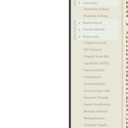
B
Látnivalók
B
Természeti örökség
a
a
Kulturális örökség
Rendezvények
M
Városrész fejlesztés
A
Értékvesztés
k
k
Szögedi öreg híd
s
Dél-Újszeged
p
h
Szögedi Vasúti Híd
n
A
Ligetfürdő (SZÚE)
f
Napfonnyfürdő
e
B
Intézmények
k
Gyermekkórház
f
m
Szent-Györgyi-villa
a
g
Faúsztató Társaság
U
Árpád Nevelőotthon
f
A
Bertalan emlékmű
v
Barlangkápolna
s
f
Újszögedi Vigadó
M