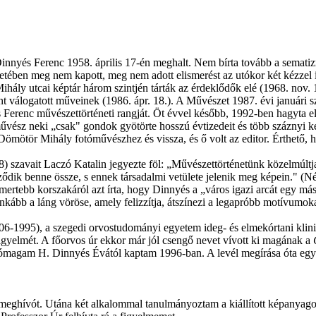
innyés Ferenc 1958. április 17-én meghalt. Nem bírta tovább a sematizm
etében meg nem kapott, meg nem adott elismerést az utókor két kézzel 
hály utcai képtár három szintjén tárták az érdeklődők elé (1968. nov. 10
 válogatott műveinek (1986. ápr. 18.). A Művészet 1987. évi januári s
és Ferenc művészettörténeti rangját. Öt évvel később, 1992-ben hagyta
művész neki „csak" gondok gyötörte hosszú évtizedeit és több száznyi 
t Dömötör Mihály fotóművészhez és vissza, és ő volt az editor. Érthet
 szavait Laczó Katalin jegyezte föl: „Művészettörténetünk közelmúltja
ődik benne össze, s ennek társadalmi vetülete jelenik meg képein." (Né
ertebb korszakáról azt írta, hogy Dinnyés a „város igazi arcát egy másh
kább a láng vöröse, amely felizzítja, átszínezi a legapróbb motívumoka
06-1995), a szegedi orvostudományi egyetem ideg- és elmekórtani klini
igyelmét. A főorvos úr ekkor már jól csengő nevet vívott ki magának a
. Jómagam H. Dinnyés Évától kaptam 1996-ban. A levél megírása óta egy 
meghívót. Utána két alkalommal tanulmányoztam a kiállított képanyago