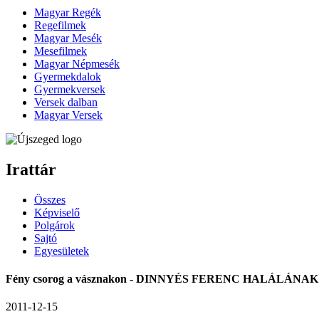
Magyar Regék
Regefilmek
Magyar Mesék
Mesefilmek
Magyar Népmesék
Gyermekdalok
Gyermekversek
Versek dalban
Magyar Versek
Irattár
Összes
Képviselő
Polgárok
Sajtó
Egyesületek
Fény csorog a vásznakon - DINNYÉS FERENC HALÁLÁN
2011-12-15