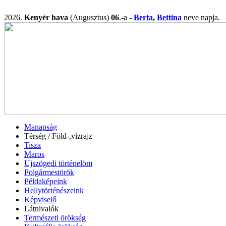
2026.
Kenyér hava
(Augusztus)
06
.-a -
Berta
,
Bettina
neve napj
Manapság
Térség / Föld-,vízrajz
Tisza
Maros
Ujszögedi történelöm
Polgármestörök
Példaképeink
Hellytörténészeink
Képviselő
Látnivalók
Természeti örökség