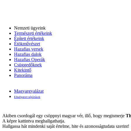
Nemzeti ügyeink
Természeti értékeink
Épített értékeink
Étökművészet
Hazafias versek
Hazafias dalok
Hazafias Operák
Csüggedőknek
Kitekintő
Panoráma
Magyargyalázat
Elhallgatott népírtások
Akiben csordogál egy csöppnyi magyar vér, illő, hogy megismerje
Th
A képre kattintva meghallgathatja.
Hallgassa hát mindenki saját értelme, hite és azonosságtudata szerint!