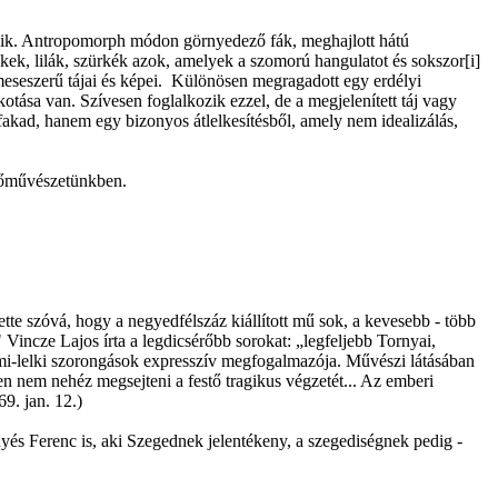
kozik. Antropomorph módon görnyedező fák, meghajlott hátú
ékek, lilák, szürkék azok, amelyek a szomorú hangulatot és sokszor[i]
meseszerű tájai és képei. Különösen megragadott egy erdélyi
kotása van. Szívesen foglalkozik ezzel, de a megjelenített táj vagy
fakad, hanem egy bizonyos átlelkesítésből, amely nem idealizálás,
pzőművészetünkben.
tte szóvá, hogy a negyedfélszáz kiállított mű sok, a kevesebb - több
 Vincze Lajos írta a legdicsérőbb sorokat: „legfeljebb Tornyai,
emi-lelki szorongások expresszív megfogalmazója. Művészi látásában
en nem nehéz megsejteni a festő tragikus végzetét... Az emberi
9. jan. 12.)
nnyés Ferenc is, aki Szegednek jelentékeny, a szegediségnek pedig -