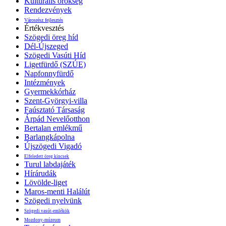
Kulturális örökség
Rendezvények
Városrész fejlesztés
Értékvesztés
Szögedi öreg híd
Dél-Újszeged
Szögedi Vasúti Híd
Ligetfürdő (SZÚE)
Napfonnyfürdő
Intézmények
Gyermekkórház
Szent-Györgyi-villa
Faúsztató Társaság
Árpád Nevelőotthon
Bertalan emlékmű
Barlangkápolna
Újszögedi Vigadó
Elfeledett öreg kincsek
Turul labdajáték
Hírárudák
Lövölde-liget
Maros-menti Halálút
Szögedi nyelvünk
Szögedi vasút-emlékök
Mozdony-múzeum