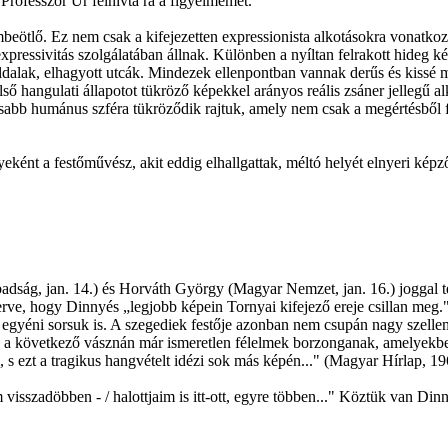
rofesszor Úr felhívta rá a figyelmemet.
mbeötlő. Ez nem csak a kifejezetten expressionista alkotásokra vonat
xpressivitás szolgálatában állnak. Különben a nyíltan felrakott hideg k
ldalak, elhagyott utcák. Mindezek ellenpontban vannak derűs és kissé 
ső hangulati állapotot tükröző képekkel arányos reális zsáner jellegű al
asabb humánus szféra tükröződik rajtuk, amely nem csak a megértésből 
eként a festőművész, akit eddig elhallgattak, méltó helyét elnyeri ké
abadság, jan. 14.) és Horváth György (Magyar Nemzet, jan. 16.) joggal te
erve, hogy Dinnyés „legjobb képein Tornyai kifejező ereje csillan meg."
 egyéni sorsuk is. A szegediek festője azonban nem csupán nagy szell
t. S a következő vásznán már ismeretlen félelmek borzonganak, amelyekb
, s ezt a tragikus hangvételt idézi sok más képén..." (Magyar Hírlap, 196
 visszadöbben - / halottjaim is itt-ott, egyre többen..." Köztük van Di