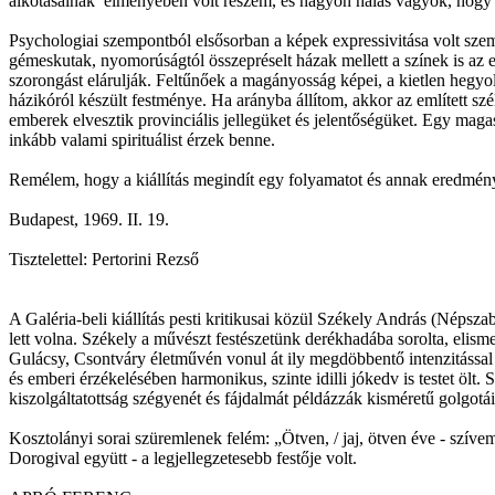
alkotásainak élményében volt részem, és nagyon hálás vagyok, hogy P
Psychologiai szempontból elsősorban a képek expressivitása volt sze
gémeskutak, nyomorúságtól összepréselt házak mellett a színek is az e
szorongást elárulják. Feltűnőek a magányosság képei, a kietlen hegyo
házikóról készült festménye. Ha arányba állítom, akkor az említett szél
emberek elvesztik provinciális jellegüket és jelentőségüket. Egy mag
inkább valami spirituálist érzek benne.
Remélem, hogy a kiállítás megindít egy folyamatot és annak eredmény
Budapest, 1969. II. 19.
Tisztelettel: Pertorini Rezső
A Galéria-beli kiállítás pesti kritikusai közül Székely András (Népsz
lett volna. Székely a művészt festészetünk derékhadába sorolta, elism
Gulácsy, Csontváry életművén vonul át ily megdöbbentő intenzitással
és emberi érzékelésében harmonikus, szinte idilli jókedv is testet öl
kiszolgáltatottság szégyenét és fájdalmát példázzák kisméretű golgotái
Kosztolányi sorai szüremlenek felém: „Ötven, / jaj, ötven éve - szívem
Dorogival együtt - a legjellegzetesebb festője volt.