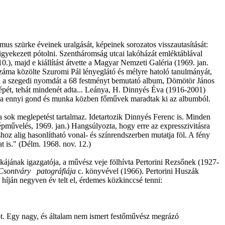
us szürke éveinek uralgását, képeinek sorozatos visszautasítását:
igyekezett pótolni. Szentháromság utcai lakóházát emléktáblával
.), majd e kiállítást átvette a Magyar Nemzeti Galéria (1969. jan.
záma közölte Szuromi Pál lényeglátó és mélyre hatoló tanulmányát,
 el a szegedi nyomdát a 68 festményt bemutató album, Dömötör János
képét, tehát mindenét adta... Leánya, H. Dinnyés Éva (1916-2001)
ő, ha ennyi gond és munka közben főművek maradtak ki az albumból.
 sok meglepetést tartalmaz. Idetartozik Dinnyés Ferenc is. Minden
pművelés, 1969. jan.) Hangsúlyozta, hogy erre az expresszivitásra
oz alig hasonlítható vonal- és színrendszerben mutatja föl. A fény
t is." (Délm. 1968. nov. 12.)
kájának igazgatója, a művész veje fölhívta Pertorini Rezsőnek (1927-
Csontváry patográfiája
c. könyvével (1966). Pertorini Huszák
híján negyven év telt el, érdemes közkinccsé tenni:
t. Egy nagy, és általam nem ismert festőművész megrázó