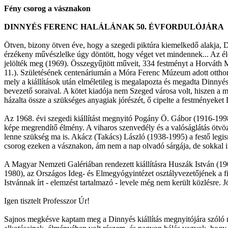
Fény csorog a vásznakon
DINNYÉS FERENC HALÁLÁNAK 50. ÉVFORDULÓJÁRA
Ötven, bizony ötven éve, hogy a szegedi piktúra kiemelkedő alakja, D
érzékeny művészlelke úgy döntött, hogy véget vet mindennek... Az él
jelölték meg (1969). Összegyűjtött műveit, 334 festményt a Horváth Mi
11.). Születésének centenáriumán a Móra Ferenc Múzeum adott otthont
mely a kiállítások után elméletileg is megalapozta és megadta Dinny
bevezető soraival. A kötet kiadója nem Szeged városa volt, hiszen a 
házalta össze a szükséges anyagiak jórészét, ő cipelte a festményeke
Az 1968. évi szegedi kiállítást megnyitó Pogány Ö. Gábor (1916-1998)
képe megrendítő élmény. A viharos szenvedély és a valóságlátás ötvöz
lenne szükség ma is. Akácz (Takács) László (1938-1995) a festő legism
csorog ezeken a vásznakon, ám nem a nap olvadó sárgája, de sokkal in
A Magyar Nemzeti Galériában rendezett kiállításra Huszák István (19
1980), az Országos Ideg- és Elmegyógyintézet osztályvezetőjének a f
Istvánnak írt - elemzést tartalmazó - levele még nem került közlésre
Igen tisztelt Professzor Úr!
Sajnos megkésve kaptam meg a Dinnyés kiállítás megnyitójára szóló 