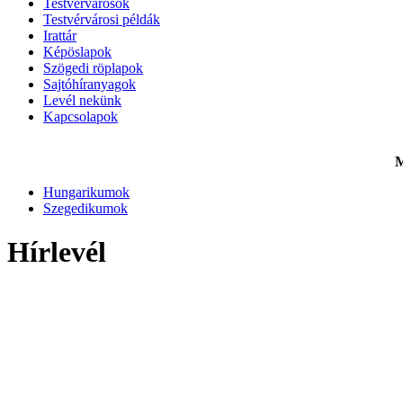
Testvérvárosok
Testvérvárosi példák
Irattár
Képöslapok
Szögedi röplapok
Sajtóhíranyagok
Levél nekünk
Kapcsolapok
M
Hungarikumok
Szegedikumok
Hírlevél