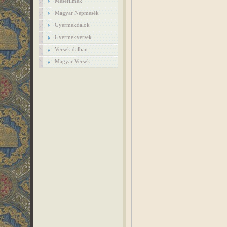
Mesefilmek
Magyar Népmesék
Gyermekdalok
Gyermekversek
Versek dalban
Magyar Versek