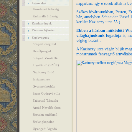
napjaiban, így e sorok áltak is
Látnivalók
Természeti örökség
Székes fővárosunkban, Pesten, Er
ház, amelyben Schneider József 
Kulturális örökség
kerület Kazinczy utca 55.)
Rendezvények
Ebben a házban működött Wic
Városrész fejlesztés
világbajnokunk fogadója
is, me
Értékvesztés
végleg bezárt…
Szögedi öreg híd
A Kazinczy utca végén bújik meg
Dél-Újszeged
monstrumok fenyegető árnyéká
Szögedi Vasúti Híd
Ligetfürdő (SZÚE)
Napfonnyfürdő
Intézmények
Gyermekkórház
Szent-Györgyi-villa
Faúsztató Társaság
Árpád Nevelőotthon
Bertalan emlékmű
Barlangkápolna
Újszögedi Vigadó