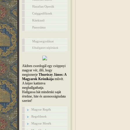
Hazafias Operák
Csüggedőknek
Kitekintő
Panoráma
Magyargyalázat
Elhallgatott népírtások
Akiben csordogál egy csöppnyi
magyar vér, illő, hogy
megismerje
Thuróczy János: A
Magyarok Krónikája
művét.
A képre kattintva
meghallgathatja.
Hallgassa hát mindenki saját
értelme, hite és azonosságtudata
szerint!
Magyar Regék
Regefilmek
Magyar Mesék