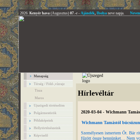
2026.
Kenyér hava
(Augusztus)
07
.-e -
Ajándék
,
Ibolya
neve napja.
Neven
Manapság
Térség / Föld-,vízrajz
Tisza
Hírlevéltár
Maros
Ujszögedi történelöm
2020-03-04 - Wichmann Tamásr
Polgármestörök
Példaképeink
Wichmann Tamástól búcsúzu
Hellytörténészeink
Személyesen ismertem Őt. Bár rit
Képviselő
fűzött össze bennünket… Nem vol