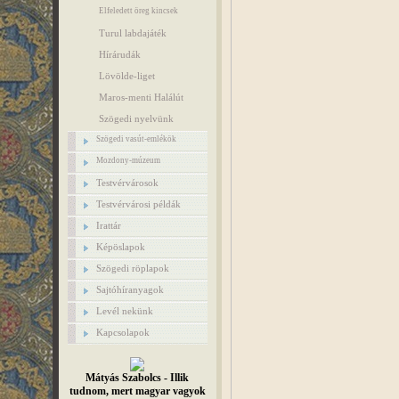
Elfeledett öreg kincsek
Turul labdajáték
Hírárudák
Lövölde-liget
Maros-menti Halálút
Szögedi nyelvünk
Szögedi vasút-emlékök
Mozdony-múzeum
Testvérvárosok
Testvérvárosi példák
Irattár
Képöslapok
Szögedi röplapok
Sajtóhíranyagok
Levél nekünk
Kapcsolapok
Mátyás Szabolcs - Illik
tudnom, mert magyar vagyok