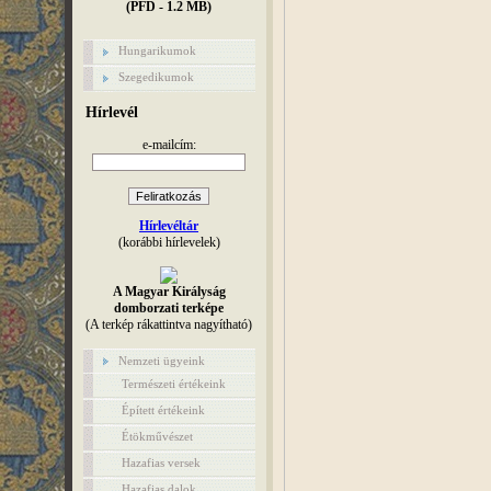
(PFD - 1.2 MB)
Hungarikumok
Szegedikumok
Hírlevél
e-mailcím:
Hírlevéltár
(korábbi hírlevelek)
A Magyar Királyság
domborzati terképe
(A terkép rákattintva nagyítható)
Nemzeti ügyeink
Természeti értékeink
Épített értékeink
Étökművészet
Hazafias versek
Hazafias dalok