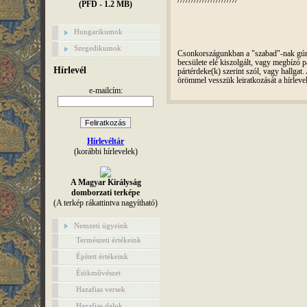
(PFD - 1.2 MB)
Hungarikumok
Szegedikumok
Csonkországunkban a "szabad"-nak gúnyo
becsülete elé kiszolgált, vagy megbízó pá
Hírlevél
pártérdeke(k) szerint szól, vagy hallga
örömmel vesszük leiratkozását a hírleve
e-mailcím:
Hírlevéltár
(korábbi hírlevelek)
A Magyar Királyság
domborzati terképe
(A terkép rákattintva nagyítható)
Nemzeti ügyeink
Természeti értékeink
Épített értékeink
Étökművészet
Hazafias versek
Hazafias dalok