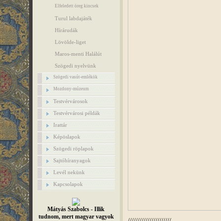
Elfeledett öreg kincsek
Turul labdajáték
Hírárudák
Lövölde-liget
Maros-menti Halálút
Szögedi nyelvünk
Szögedi vasút-emlékök
Mozdony-múzeum
Testvérvárosok
Testvérvárosi példák
Irattár
Képöslapok
Szögedi röplapok
Sajtóhíranyagok
Levél nekünk
Kapcsolapok
Mátyás Szabolcs - Illik
tudnom, mert magyar vagyok
//////////////////////