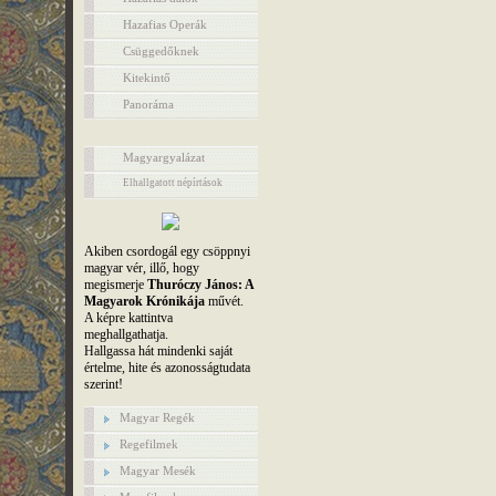
Hazafias Operák
Csüggedőknek
Kitekintő
Panoráma
Magyargyalázat
Elhallgatott népírtások
Akiben csordogál egy csöppnyi
magyar vér, illő, hogy
megismerje
Thuróczy János: A
Magyarok Krónikája
művét.
A képre kattintva
meghallgathatja.
Hallgassa hát mindenki saját
értelme, hite és azonosságtudata
szerint!
Magyar Regék
Regefilmek
Magyar Mesék