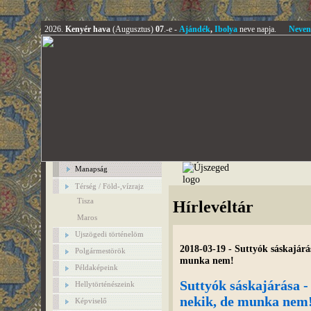
2026.
Kenyér hava
(Augusztus)
07
.-e -
Ajándék
,
Ibolya
neve napja.
Neven
Manapság
Térség / Föld-,vízrajz
Tisza
Hírlevéltár
Maros
Ujszögedi történelöm
2018-03-19 - Suttyók sáskajárás
Polgármestörök
munka nem!
Példaképeink
Suttyók sáskajárása -
Hellytörténészeink
nekik, de munka nem
Képviselő