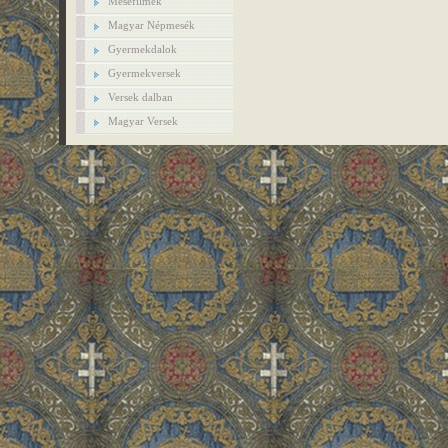
Mesefilmek
Magyar Népmesék
Gyermekdalok
Gyermekversek
Versek dalban
Magyar Versek