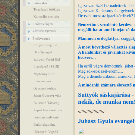
Látnivalók
Igaza van Szél Bernadettnek: Töb
Természeti örökség
Igaza van Karácsony Gergelynek:
De ezek most az igazi kérdések? 
Kulturális örökség
Nemzetünk sorsdöntő kérdése 
Rendezvények
megállíthatatlanul burjánzó da
Városrész fejlesztés
Mammón ördögfattyai szaggatjá
Értékvesztés
Szögedi öreg híd
A most következő választás alap
A halálunkat és javainkat kívá
Dél-Újszeged
kedvére...
Szögedi Vasúti Híd
Ha erről végre döntöttünk, jöhet
Ligetfürdő (SZÚE)
Meg sok-sok szél-erőmű...
Napfonnyfürdő
Meg a demokratikusan amerikai h
Intézmények
A mindenki számára
ébresztő m
Gyermekkórház
Suttyók sáskajárása -
Szent-Györgyi-villa
nekik, de munka nem
Faúsztató Társaság
Árpád Nevelőotthon
//////////////////////
Bertalan emlékmű
Juhász Gyula evangél
Barlangkápolna
Újszögedi Vigadó