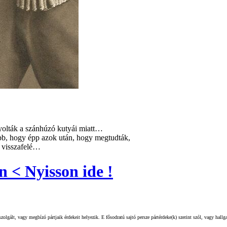
olták a szánhúzó kutyái miatt…
b, hogy épp azok után, hogy megtudták,
 visszafelé…
n < Nyisson ide !
olgált, vagy megbízó pártjaik érdekeit helyezik. E fősodratú sajtó persze pártérdeke(k) szerint szól, vagy hall