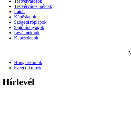
Testvérvárosok
Testvérvárosi példák
Irattár
Képöslapok
Szögedi röplapok
Sajtóhíranyagok
Levél nekünk
Kapcsolapok
M
Hungarikumok
Szegedikumok
Hírlevél