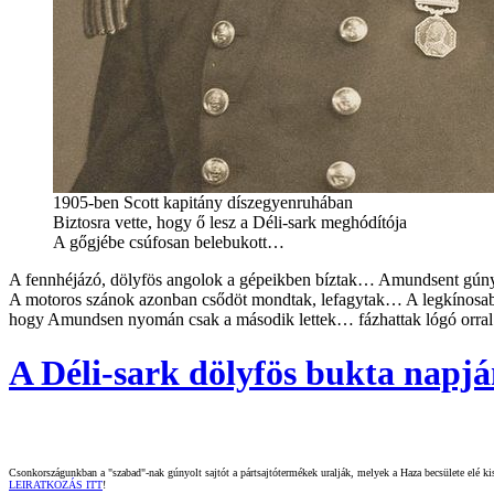
1905-ben Scott kapitány díszegyenruhában
Biztosra vette, hogy ő lesz a Déli-sark meghódítója
A gőgjébe csúfosan belebukott…
A fennhéjázó, dölyfös angolok a gépeikben bíztak… Amundsent gúny
A motoros szánok azonban csődöt mondtak, lefagytak… A legkínosab
hogy Amundsen nyomán csak a második lettek… fázhattak lógó orral
A Déli-sark dölyfös bukta napjá
Csonkországunkban a "szabad"-nak gúnyolt sajtót a pártsajtótermékek uralják, melyek a Haza becsülete elé kisz
LEIRATKOZÁS ITT
!