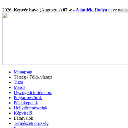
2026.
Kenyér hava
(Augusztus)
07
.-e -
Ajándék
,
Ibolya
neve nap
Manapság
Térség / Föld-,vízrajz
Tisza
Maros
Ujszögedi történelöm
Polgármestörök
Példaképeink
Hellytörténészeink
Képviselő
Látnivalók
Természeti örökség