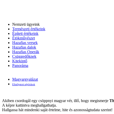
Nemzeti ügyeink
Természeti értékeink
Épített értékeink
Étökművészet
Hazafias versek
Hazafias dalok
Hazafias Operák
Csüggedőknek
Kitekintő
Panoráma
Magyargyalázat
Elhallgatott népírtások
Akiben csordogál egy csöppnyi magyar vér, illő, hogy megismerje
Th
A képre kattintva meghallgathatja.
Hallgassa hát mindenki saját értelme, hite és azonosságtudata szerint!