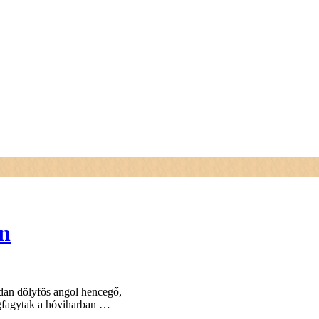
án
jdan dölyfös angol hencegő,
egfagytak a hóviharban …