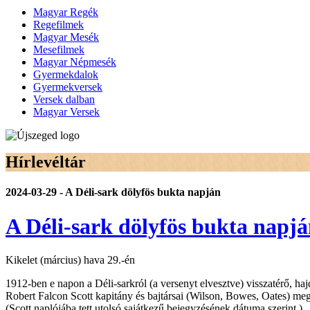
Magyar Regék
Regefilmek
Magyar Mesék
Mesefilmek
Magyar Népmesék
Gyermekdalok
Gyermekversek
Versek dalban
Magyar Versek
Hírlevéltár
2024-03-29 - A Déli-sark dölyfös bukta napján
A Déli-sark dölyfös bukta napj
Kikelet (március) hava 29.-én
1912-ben e napon a Déli-sarkról (a versenyt elvesztve) visszatérő, ha
Robert Falcon Scott kapitány és bajtársai (Wilson, Bowes, Oates) m
(Scott naplójába tett utolsó sajátkezű bejegyzésének dátuma szerint.)