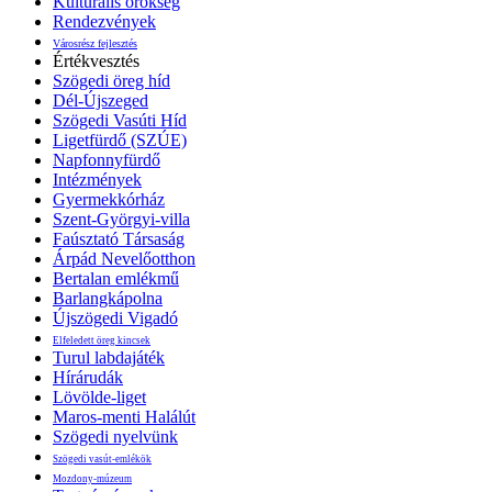
Kulturális örökség
Rendezvények
Városrész fejlesztés
Értékvesztés
Szögedi öreg híd
Dél-Újszeged
Szögedi Vasúti Híd
Ligetfürdő (SZÚE)
Napfonnyfürdő
Intézmények
Gyermekkórház
Szent-Györgyi-villa
Faúsztató Társaság
Árpád Nevelőotthon
Bertalan emlékmű
Barlangkápolna
Újszögedi Vigadó
Elfeledett öreg kincsek
Turul labdajáték
Hírárudák
Lövölde-liget
Maros-menti Halálút
Szögedi nyelvünk
Szögedi vasút-emlékök
Mozdony-múzeum