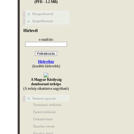
(PFD - 1.2 MB)
Hungarikumok
Szegedikumok
Hírlevél
e-mailcím:
Hírlevéltár
(korábbi hírlevelek)
A Magyar Királyság
domborzati terképe
(A terkép rákattintva nagyítható)
Nemzeti ügyeink
Természeti értékeink
Épített értékeink
Étökművészet
Hazafias versek
Hazafias dalok