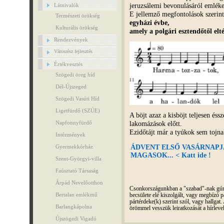
jeruzsálemi bevonulásáról emlék
Látnivalók
E jellemző megfontolások szerint
Természeti örökség
egyházi év
be,
Kulturális örökség
amely
a polgári esztendőtől elt
Rendezvények
Városrész fejlesztés
Értékvesztés
Szögedi öreg híd
Dél-Újszeged
Szögedi Vasúti Híd
Ligetfürdő (SZÚE)
A böjt azaz a kisböjt teljesen éss
lakomázások előtt.
Napfonnyfürdő
Ezidőtájt már a tyúkok sem toj
Intézmények
ÁDVENT ELSŐ VASÁRNAPJ
Gyermekkórház
MAGASOK... < Katt ide !
Szent-Györgyi-villa
Faúsztató Társaság
Árpád Nevelőotthon
Csonkországunkban a "szabad"-nak gúnyo
Bertalan emlékmű
becsülete elé kiszolgált, vagy megbízó pá
pártérdeke(k) szerint szól, vagy hallga
Barlangkápolna
örömmel vesszük leiratkozását a hírleve
Újszögedi Vigadó