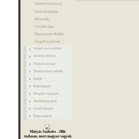
Elfeledett öreg kincsek
Turul labdajáték
Hírárudák
Lövölde-liget
Maros-menti Halálút
Szögedi nyelvünk
Szögedi vasút-emlékök
Mozdony-múzeum
Testvérvárosok
Testvérvárosi példák
Irattár
Képöslapok
Szögedi röplapok
Sajtóhíranyagok
Levél nekünk
Kapcsolapok
Mátyás Szabolcs - Illik
tudnom, mert magyar vagyok