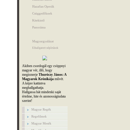
Hazafias Operák
Csüggedőknek
Kitekintő
Panoráma
Magyargyalázat
Elhallgatott népírtások
Akiben csordogál egy csöppnyi
magyar vér, illő, hogy
megismerje
Thuróczy János: A
Magyarok Krónikája
művét.
A képre kattintva
meghallgathatja.
Hallgassa hát mindenki saját
értelme, hite és azonosságtudata
szerint!
Magyar Regék
Regefilmek
Magyar Mesék