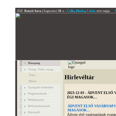
2026.
Kenyér hava
(Augusztus)
10
.-e -
Csilla
,
Blanka
,
Lőrinc
neve napja.
Manapság
Térség / Föld-,vízrajz
Tisza
Hírlevéltár
Maros
Ujszögedi történelöm
2023-12-03 - ÁDVENT EL
Polgármestörök
ÉGI MAGASOK…
Példaképeink
ÁDVENT ELSŐ VASÁRNAPJ
Hellytörténészeink
MAGASOK…
Képviselő
Ádvent első vasárnapjának evang