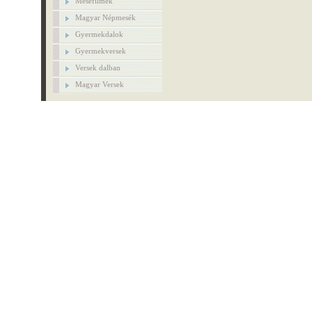
Mesefilmek
Magyar Népmesék
Gyermekdalok
Gyermekversek
Versek dalban
Magyar Versek