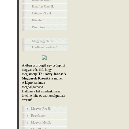
Hazafias Operák
Csüggedőknek
Kitekintő
Panoráma
Magyargyalázat
Elhallgatott népírtások
Akiben csordogál egy csöppnyi
magyar vér, illő, hogy
megismerje
Thuróczy János: A
Magyarok Krónikája
művét.
A képre kattintva
meghallgathatja.
Hallgassa hát mindenki saját
értelme, hite és azonosságtudata
szerint!
Magyar Regék
Regefilmek
Magyar Mesék