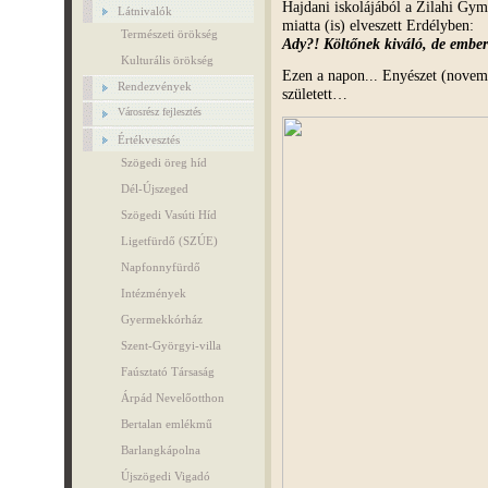
Hajdani iskolájából a Zilahi Gym
Látnivalók
miatta (is) elveszett Erdélyben:
Természeti örökség
Ady?! Költőnek kiváló, de embe
Kulturális örökség
Ezen a napon... Enyészet (novem
Rendezvények
született…
Városrész fejlesztés
Értékvesztés
Szögedi öreg híd
Dél-Újszeged
Szögedi Vasúti Híd
Ligetfürdő (SZÚE)
Napfonnyfürdő
Intézmények
Gyermekkórház
Szent-Györgyi-villa
Faúsztató Társaság
Árpád Nevelőotthon
Bertalan emlékmű
Barlangkápolna
Újszögedi Vigadó