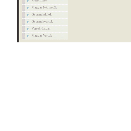
Mesefilmek
Magyar Népmesék
Gyermekdalok
Gyermekversek
Versek dalban
Magyar Versek