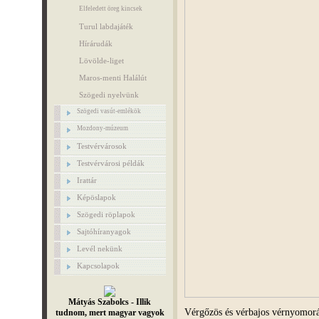
Elfeledett öreg kincsek
Turul labdajáték
Hírárudák
Lövölde-liget
Maros-menti Halálút
Szögedi nyelvünk
Szögedi vasút-emlékök
Mozdony-múzeum
Testvérvárosok
Testvérvárosi példák
Irattár
Képöslapok
Szögedi röplapok
Sajtóhíranyagok
Levél nekünk
Kapcsolapok
Mátyás Szabolcs - Illik
Vérgőzös és vérbajos vérnyomor
tudnom, mert magyar vagyok