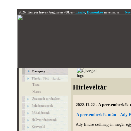
2026.
Kenyér hava
(Augusztus)
08
.-a -
László
,
Domonkos
neve napja.
Nev
Manapság
Térség / Föld-,vízrajz
Tisza
Hírlevéltár
Maros
Ujszögedi történelöm
2022-11-22 - A perc-emberkék 
Polgármestörök
Példaképeink
A perc-emberkék után – Ady E
Hellytörténészeink
Ady Endre szülinapján megér egy
Képviselő