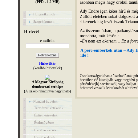
azonban mégis hagy örökül tanul
(PFD - 1.2 MB)
Ady Endre igen kétes hírű és még
Hungarikumok
Züllött életében sokat dolgozott
sikerének híg levét isszuk Trian
Szegedikumok
Az összeomlásban, a patkánylázad
Hírlevél
mondotta, már későn :
e-mailcím:
»Én nem ezt akartam… Ez a for
A perc-emberkék után – Ady En
ide !
Hírlevéltár
(korábbi hírlevelek)
Csonkországunkban a "szabad"-nak gúnyo
becsülete elé kiszolgált, vagy megbízó pá
A Magyar Királyság
pártérdeke(k) szerint szól, vagy hallga
domborzati terképe
örömmel vesszük leiratkozását a hírleve
(A terkép rákattintva nagyítható)
Nemzeti ügyeink
Természeti értékeink
Épített értékeink
Étökművészet
Hazafias versek
Hazafias dalok