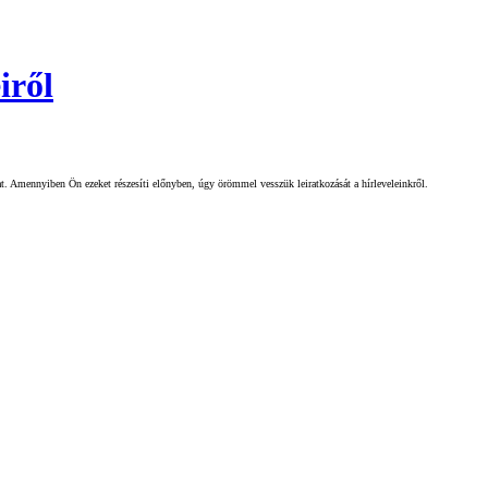
iről
gat. Amennyiben Ön ezeket részesíti előnyben, úgy örömmel vesszük leiratkozását a hírleveleinkről.