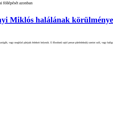
ai föllépését azonban
nyi Miklós halálának körülménye
olgált, vagy megbízó pártjaik érdekeit helyezik. E fősodratú sajtó persze pártérdeke(k) szerint szól, vagy hall