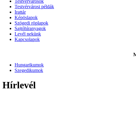
Testvérvárosok
Testvérvárosi példák
Irattár
Képöslapok
Szögedi röplapok
Sajtóhíranyagok
Levél nekünk
Kapcsolapok
M
Hungarikumok
Szegedikumok
Hírlevél