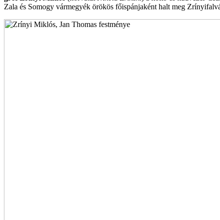
Zala és Somogy vármegyék örökös főispánjaként halt meg Zrínyifalv