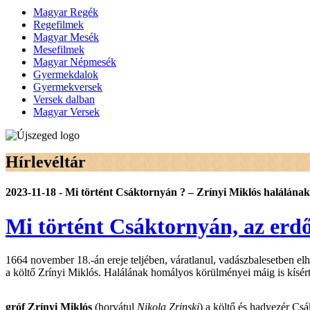
Magyar Regék
Regefilmek
Magyar Mesék
Mesefilmek
Magyar Népmesék
Gyermekdalok
Gyermekversek
Versek dalban
Magyar Versek
Hírlevéltár
2023-11-18 - Mi történt Csáktornyán ? – Zrínyi Miklós halálána
Mi történt Csáktornyán, az erd
1664 november 18.-án ereje teljében, váratlanul, vadászbalesetben el
a költő Zrínyi Miklós. Halálának homályos körülményei máig is kísért
gróf
Zrínyi Miklós
(horvátul
Nikola Zrinski
) a költő és hadvezér Cs