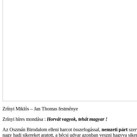
Zrínyi Miklós – Jan Thomas festménye
Zrínyi híres mondása :
Horvát vagyok, tehát magyar !
Az Oszmán Birodalom elleni harcot összefogással,
nemzeti párt
szer
nagy hadi sikereket aratott, a bécsi udvar azonban veszni hagyva sikere