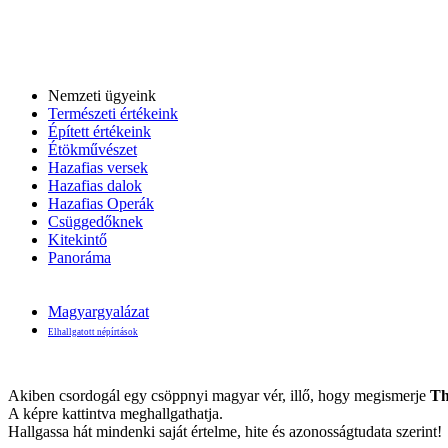
Nemzeti ügyeink
Természeti értékeink
Épített értékeink
Étökművészet
Hazafias versek
Hazafias dalok
Hazafias Operák
Csüggedőknek
Kitekintő
Panoráma
Magyargyalázat
Elhallgatott népírtások
Akiben csordogál egy csöppnyi magyar vér, illő, hogy megismerje
Th
A képre kattintva meghallgathatja.
Hallgassa hát mindenki saját értelme, hite és azonosságtudata szerint!