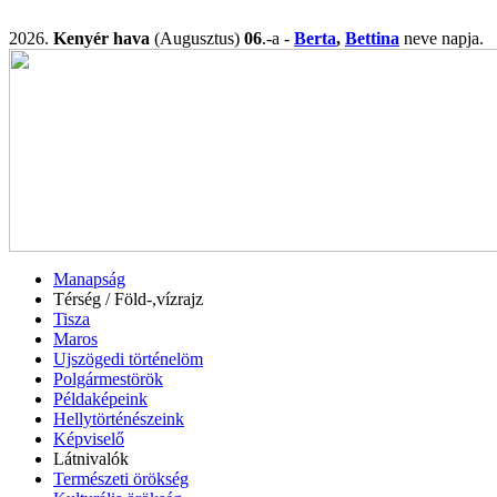
2026.
Kenyér hava
(Augusztus)
06
.-a -
Berta
,
Bettina
neve napj
Manapság
Térség / Föld-,vízrajz
Tisza
Maros
Ujszögedi történelöm
Polgármestörök
Példaképeink
Hellytörténészeink
Képviselő
Látnivalók
Természeti örökség