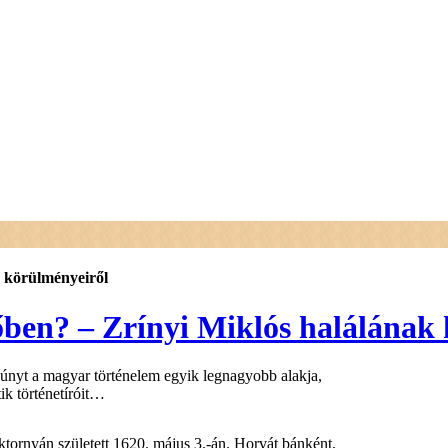
k körülményeiről
őben? – Zrínyi Miklós halálának
húnyt a magyar történelem egyik legnagyobb alakja,
ik történetíróit…
áktornyán született 1620. május 3.-án. Horvát bánként,