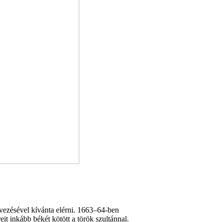
vezésével kívánta elérni. 1663–64-ben
it inkább békét kötött a török szultánnal.