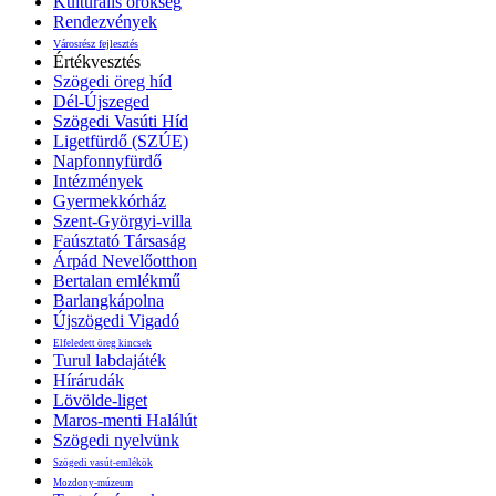
Kulturális örökség
Rendezvények
Városrész fejlesztés
Értékvesztés
Szögedi öreg híd
Dél-Újszeged
Szögedi Vasúti Híd
Ligetfürdő (SZÚE)
Napfonnyfürdő
Intézmények
Gyermekkórház
Szent-Györgyi-villa
Faúsztató Társaság
Árpád Nevelőotthon
Bertalan emlékmű
Barlangkápolna
Újszögedi Vigadó
Elfeledett öreg kincsek
Turul labdajáték
Hírárudák
Lövölde-liget
Maros-menti Halálút
Szögedi nyelvünk
Szögedi vasút-emlékök
Mozdony-múzeum