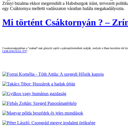
Zrínyi bizalma ekkor megrendült a Habsburgok iránt, tervezett politik
egy Csáktornya melletti vadászaton váratlan halála megakadályozta.
Mi történt Csáktornyán ? – Zrí
Csonkországunkban a "szabad"-nak gúnyolt sajtót a pártsajtótermékek uralják, melyek a Haza becsülete elé kisz
LEIRATKOZÁS ITT
!