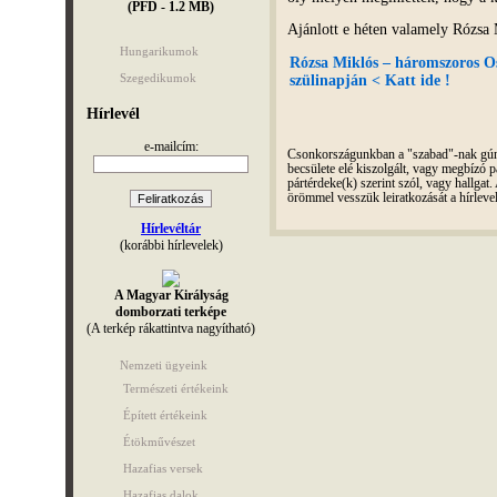
(PFD - 1.2 MB)
Ajánlott e héten valamely Rózsa 
Hungarikumok
Rózsa Miklós – háromszoros Os
Szegedikumok
szülinapján < Katt ide !
Hírlevél
e-mailcím:
Csonkországunkban a "szabad"-nak gúnyo
becsülete elé kiszolgált, vagy megbízó pá
pártérdeke(k) szerint szól, vagy hallga
örömmel vesszük leiratkozását a hírleve
Hírlevéltár
(korábbi hírlevelek)
A Magyar Királyság
domborzati terképe
(A terkép rákattintva nagyítható)
Nemzeti ügyeink
Természeti értékeink
Épített értékeink
Étökművészet
Hazafias versek
Hazafias dalok