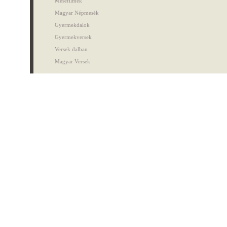
Mesefilmek
Magyar Népmesék
Gyermekdalok
Gyermekversek
Versek dalban
Magyar Versek