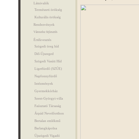
Látnivalók
Természeti örökség
Kulturális örökség
Rendezvények
Városrész fejlesztés
Értékvesztés
Szögedi öreg híd
Dél-Újszeged
Szögedi Vasúti Híd
Ligetfürdő (SZÚE)
Napfonnyfürdő
Intézmények
Gyermekkórház
Szent-Györgyi-villa
Faúsztató Társaság
Árpád Nevelőotthon
Bertalan emlékmű
Barlangkápolna
Újszögedi Vigadó