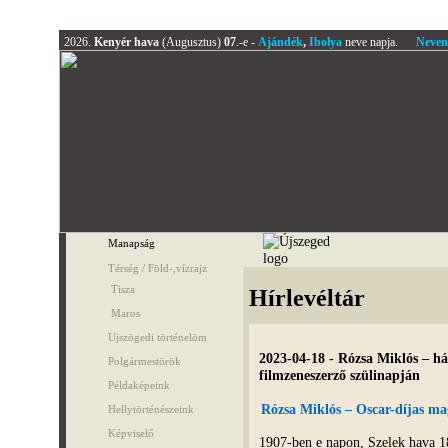
2026.
Kenyér hava
(Augusztus)
07
.-e -
Ajándék
,
Ibolya
neve napja.
Neven
Manapság
Térség / Föld-,vízrajz
Tisza
Hírlevéltár
Maros
Ujszögedi történelöm
2023-04-18 - Rózsa Miklós – h
Polgármestörök
filmzeneszerző szülinapján
Példaképeink
Rózsa Miklós – Oscar-díjas ma
Hellytörténészeink
Képviselő
1907-ben e napon, Szelek hava 18