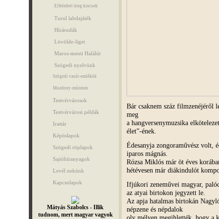
Elfeledett öreg kincsek
Turul labdajáték
Hírárudák
Lövölde-liget
Maros-menti Halálút
Szögedi nyelvünk
Szögedi vasút-emlékök
Mozdony-múzeum
Testvérvárosok
Bár csaknem száz filmzenéjéről le
Testvérvárosi példák
meg
a hangversenymuzsika elkötelezet
Irattár
élet”-ének.
Képöslapok
Édesanyja zongoraművész volt, é
Szögedi röplapok
iparos mágnás.
Sajtóhíranyagok
Rózsa Miklós már öt éves korában
hétévesen már diákindulót kompo
Levél nekünk
Kapcsolapok
Ifjúkori zeneművei magyar, palóc
az atyai birtokon jegyzett le.
Az apja hatalmas birtokán Nagyl
Mátyás Szabolcs - Illik
népzene és népdalok
tudnom, mert magyar vagyok
oly mélyen megihlették, hogy a 