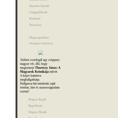
Hazafias Operák
Csüggedőknek
Kitekintő
Panoráma
Magyargyalázat
Elhallgatott népírtások
Akiben csordogál egy csöppnyi
magyar vér, illő, hogy
megismerje
Thuróczy János: A
Magyarok Krónikája
művét.
A képre kattintva
meghallgathatja.
Hallgassa hát mindenki saját
értelme, hite és azonosságtudata
szerint!
Magyar Regék
Regefilmek
Magyar Mesék