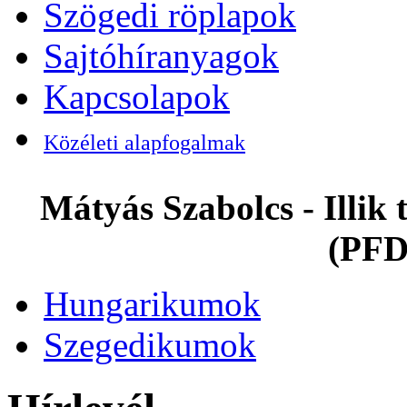
Szögedi röplapok
Sajtóhíranyagok
Kapcsolapok
Közéleti alapfogalmak
Mátyás Szabolcs - Illi
(PFD
Hungarikumok
Szegedikumok