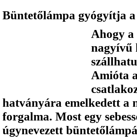
Büntetőlámpa gyógyítja a 
Ahogy a 
nagyívű 
szállhat
Amióta a
csatlako
hatványára emelkedett a n
forgalma. Most egy sebess
úgynevezett büntetőlámpát