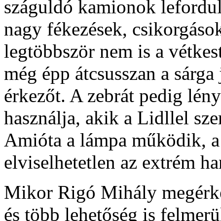
száguldó kamionok leforduln
nagy fékezések, csikorgások
legtöbbször nem is a vétkest
még épp átcsusszan a sárga
érkezőt. A zebrát pedig lén
használja, akik a Lidllel s
Amióta a lámpa működik, a 
elviselhetetlen az extrém h
Mikor Rigó Mihály megérkez
és több lehetőség is felmer