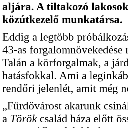
aljára. A tiltakozó lakoso
közútkezelő munkatársa.
Eddig a legtöbb próbálkozá
43-as forgalomnövekedése m
Talán a körforgalmak, a já
hatásfokkal. Ami a leginkáb
rendőri jelenlét, amit még 
„Fürdővárost akarunk csiná
a
Török
család háza előtt ös