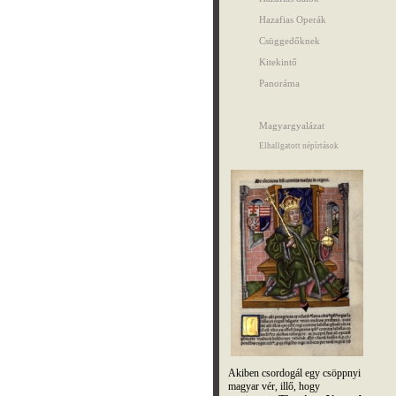
Hazafias Operák
Csüggedőknek
Kitekintő
Panoráma
Magyargyalázat
Elhallgatott népírtások
Akiben csordogál egy csöppnyi
magyar vér, illő, hogy