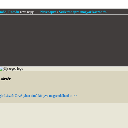
mőd
,
Román
neve napja.
Nevenapra
/
Születésnapra magyar köszöntés
sártér
ár László: Örvényben című könyve megrendelhető itt >>