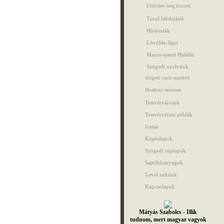
Elfeledett öreg kincsek
Turul labdajáték
Hírárudák
Lövölde-liget
Maros-menti Halálút
Szögedi nyelvünk
Szögedi vasút-emlékök
Mozdony-múzeum
Testvérvárosok
Testvérvárosi példák
Irattár
Képöslapok
Szögedi röplapok
Sajtóhíranyagok
Levél nekünk
Kapcsolapok
Mátyás Szabolcs - Illik
tudnom, mert magyar vagyok