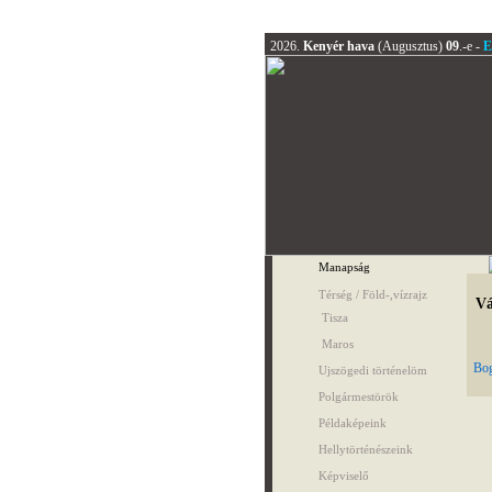
2026.
Kenyér hava
(Augusztus)
09
.-e -
E
Manapság
Térség / Föld-,vízrajz
Vá
Tisza
Maros
Bog
Ujszögedi történelöm
Polgármestörök
Példaképeink
Hellytörténészeink
Képviselő