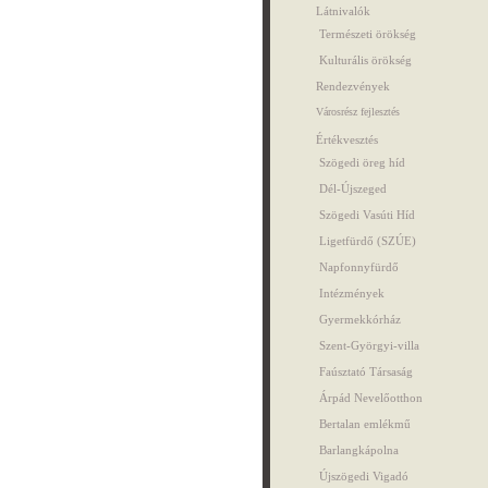
Látnivalók
Természeti örökség
Kulturális örökség
Rendezvények
Városrész fejlesztés
Értékvesztés
Szögedi öreg híd
Dél-Újszeged
Szögedi Vasúti Híd
Ligetfürdő (SZÚE)
Napfonnyfürdő
Intézmények
Gyermekkórház
Szent-Györgyi-villa
Faúsztató Társaság
Árpád Nevelőotthon
Bertalan emlékmű
Barlangkápolna
Újszögedi Vigadó