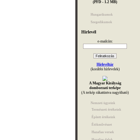
(PFD - 1.2 MB)
Hungarikumok
Szegedikumok
Hírlevél
e-mailcím:
Hírlevéltár
(korábbi hírlevelek)
A Magyar Királyság
domborzati terképe
(A terkép rákattintva nagyítható)
Nemzeti ügyeink
Természeti értékeink
Épített értékeink
Étökművészet
Hazafias versek
Hazafias dalok