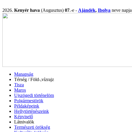
2026.
Kenyér hava
(Augusztus)
07
.-e -
Ajándék
,
Ibolya
neve nap
Manapság
Térség / Föld-,vízrajz
Tisza
Maros
Ujszögedi történelöm
Polgármestörök
Példaképeink
Hellytörténészeink
Képviselő
Látnivalók
Természeti örökség