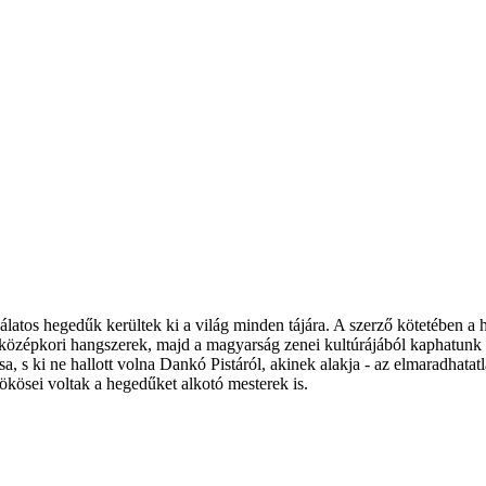
tos hegedűk kerültek ki a világ minden tájára. A szerző kötetében a h
 középkori hangszerek, majd a magyarság zenei kultúrájából kaphatunk í
a, s ki ne hallott volna Dankó Pistáról, akinek alakja - az elmaradhat
ökösei voltak a hegedűket alkotó mesterek is.