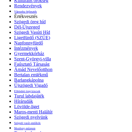
Kulturális örökség
Rendezvények
Városrész fejlesztés
Értékvesztés
Szögedi öreg híd
Dél-Újszeged
Szögedi Vasúti Híd
Ligetfürdő (SZÚE)
Napfonnyfürdő
Intézmények
Gyermekkórház
Szent-Györgyi-villa
Faúsztató Társaság
Árpád Nevelőotthon
Bertalan emlékmű
Barlangkápolna
Újszögedi Vigadó
Elfeledett öreg kincsek
Turul labdajáték
Hírárudák
Lövölde-liget
Maros-menti Halálút
Szögedi nyelvünk
Szögedi vasút-emlékök
Mozdony-múzeum