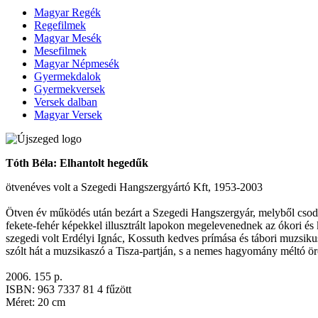
Magyar Regék
Regefilmek
Magyar Mesék
Mesefilmek
Magyar Népmesék
Gyermekdalok
Gyermekversek
Versek dalban
Magyar Versek
Tóth Béla: Elhantolt hegedűk
ötvenéves volt a Szegedi Hangszergyártó Kft, 1953-2003
Ötven év működés után bezárt a Szegedi Hangszergyár, melyből csodála
fekete-fehér képekkel illusztrált lapokon megelevenednek az ókori és
szegedi volt Erdélyi Ignác, Kossuth kedves prímása és tábori muzsikus
szólt hát a muzsikaszó a Tisza-partján, s a nemes hagyomány méltó ör
2006. 155 p.
ISBN: 963 7337 81 4 fűzött
Méret: 20 cm