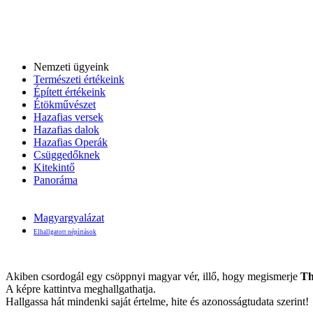
Nemzeti ügyeink
Természeti értékeink
Épített értékeink
Étökművészet
Hazafias versek
Hazafias dalok
Hazafias Operák
Csüggedőknek
Kitekintő
Panoráma
Magyargyalázat
Elhallgatott népírtások
Akiben csordogál egy csöppnyi magyar vér, illő, hogy megismerje
Th
A képre kattintva meghallgathatja.
Hallgassa hát mindenki saját értelme, hite és azonosságtudata szerint!