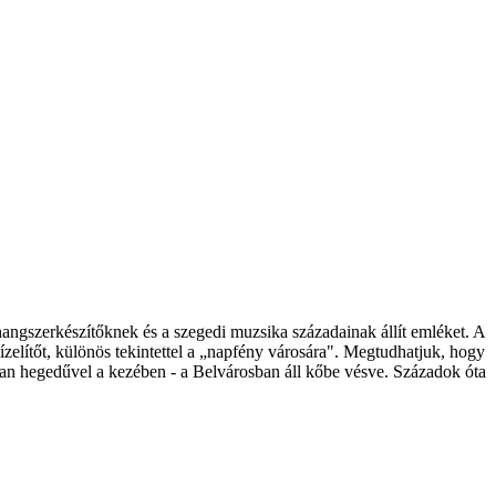
angszerkészítőknek és a szegedi muzsika századainak állít emléket. A
zelítőt, különös tekintettel a „napfény városára". Megtudhatjuk, hogy
atlan hegedűvel a kezében - a Belvárosban áll kőbe vésve. Századok óta