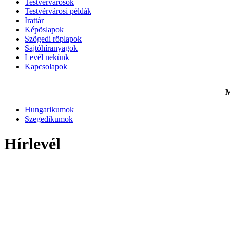
Testvérvárosok
Testvérvárosi példák
Irattár
Képöslapok
Szögedi röplapok
Sajtóhíranyagok
Levél nekünk
Kapcsolapok
M
Hungarikumok
Szegedikumok
Hírlevél