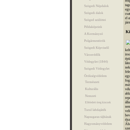
rez
tag
Szögedi Népdalok
egy
Szögedi dalok
csa
el 
Szöged szülöttei
jár
Példaképeink
Ki
A Kormányzó
Polgármestörök
Szögedi Képviselő
kel
iro
Városvédők
épü
Védegylet (1844)
lát
nek
Szögedi Védegylet
fel
Örökségvédelem
egy
fog
Természeti
más
Kulturális
vék
abl
Nemzeti
rep
áll
Elfeledett öreg kincsek
nem
Turul labdajáték
vel
bev
Napsugaras tájházak
éjs
Hagyományvédelem
Als
sze