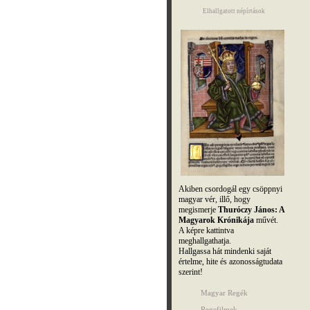
Elhallgatott népírtások
Akiben csordogál egy csöppnyi
magyar vér, illő, hogy
megismerje
Thuróczy János: A
Magyarok Krónikája
művét.
A képre kattintva
meghallgathatja.
Hallgassa hát mindenki saját
értelme, hite és azonosságtudata
szerint!
Magyar Regék
Regefilmek