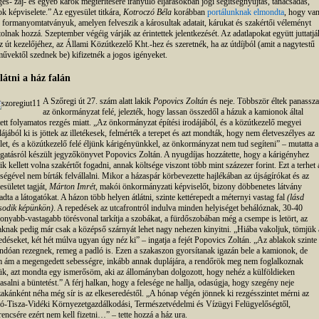
gés- zaj- és egyéb károk megtérítésére irányuló eljárásokban jogi segítségnyújtás, tanácsadás,
ok képviselete.” Az egyesület titkára,
Kotroczó Béla
korábban
portálunknak elmondta
, hogy va
 formanyomtatványuk, amelyen felveszik a károsultak adatait, kárukat és szakértői véleményt
tolnak hozzá. Szeptember végéig várják az érintettek jelentkezését. Az adatlapokat együtt juttatjá
az út kezelőjéhez, az Állami Közútkezelő Kht.-hez és szeretnék, ha az útdíjból (amit a nagytestű
művektől szednek be) kifizetnék a jogos igényeket.
látni a ház falán
A Szőregi út 27. szám alatt lakik
Popovics Zoltán
és neje. Többször éltek panassza
az önkormányzat felé, jelezték, hogy lassan összedől a házuk a kamionok által
tett folyamatos rezgés miatt. „Az önkormányzat építési irodájából, és a közútkezelő megyei
dájából ki is jöttek az illetékesek, felmérték a terepet és azt mondták, hogy nem életveszélyes az
let, és a közútkezelő felé éljünk kárigényünkkel, az önkormányzat nem tud segíteni” – mutatta a
ogatásról készült jegyzőkönyvet Popovics Zoltán. A nyugdíjas hozzátette, hogy a kárigényhez
ik kellett volna szakértőt fogadni, annak költsége viszont több mint százezer forint. Ezt a terhet 
eségével nem bírták felvállalni. Mikor a házaspár körbevezette hajlékában az újságírókat és az
esületet tagját,
Márton Imrét
, makói önkormányzati képviselőt, bizony döbbenetes látvány
adta a látogatókat. A házon több helyen átlátni, szinte kettérepedt a méternyi vastag fal
(lásd
odik képünkön)
. A repedések az utcafrontról indulva minden helyiséget behálóznak, 30-40
onyabb-vastagabb törésvonal tarkítja a szobákat, a fürdőszobában még a csempe is letört, az
aknak pedig már csak a középső szárnyát lehet nagy nehezen kinyitni. „Hiába vakoljuk, tömjük 
edéseket, két hét múlva ugyan úgy néz ki” – ingatja a fejét Popovics Zoltán. „Az ablakok szinte
andóan rezegnek, remeg a padló is. Ezen a szakaszon gyorsítanak igazán bele a kamionok, de
 ám a megengedett sebességre, inkább annak duplájára, a rendőrök meg nem foglalkoznak
ük, azt mondta egy ismerősöm, aki az állományban dolgozott, hogy nehéz a külföldieken
asalni a büntetést.” A férj halkan, hogy a felesége ne hallja, odasúgja, hogy szegény neje
zakánként néha még sír is az elkeseredéstől. „A hónap végén jönnek ki rezgésszintet mérni az
ó-Tisza-Vidéki Környezetgazdálkodási, Természetvédelmi és Vízügyi Felügyelőségtől,
rencsére ezért nem kell fizetni…” – tette hozzá a ház ura.