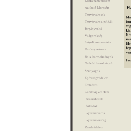
Környezetvédelem
Ha
Az iható Marosért
Testvérvárosok
Már
for
Testvérvárosi példák
vég
Járgányváltó
kár
Köz
Világörökség
mia
Szögedi vasút-emlékök
Els
bep
Mozdony-múzeum
van
Bolsi barmolmányok
For
Neobolsi barmolmányok
Szúnyogok
Egészségvédelem
Testedzés
Gazdaságvédelem
Bazáruházak
Árkádok
Gyarmatváros
Gyarmatország
Rendvédelem