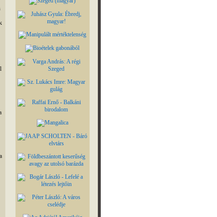
n
k
l
a
a