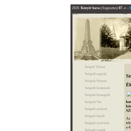
2026.
Kenyér hava
(Augusztus)
07
.-e -
A
Szöged Városa
Szögedi nagytáj
Sz
Szögedi Nemzet
Él
Szögedi kirajzások
Szögedi barangoló
kam
Szögedi Vár
kár
Szögedi szobrok
SZE
Szögedi képök
Az
tel
Szögedi nyelvünk
a 4
Szögedi versök