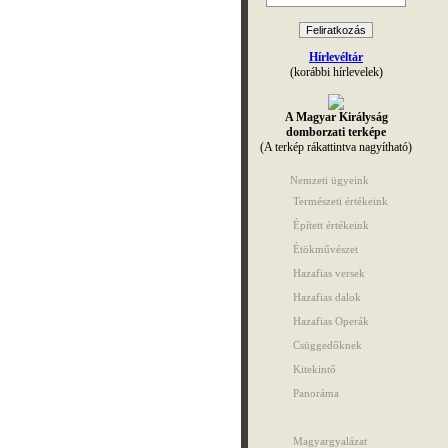
Hírlevéltár
(korábbi hírlevelek)
A Magyar Királyság
domborzati terképe
(A terkép rákattintva nagyítható)
Nemzeti ügyeink
Természeti értékeink
Épített értékeink
Étökművészet
Hazafias versek
Hazafias dalok
Hazafias Operák
Csüggedőknek
Kitekintő
Panoráma
Magyargyalázat