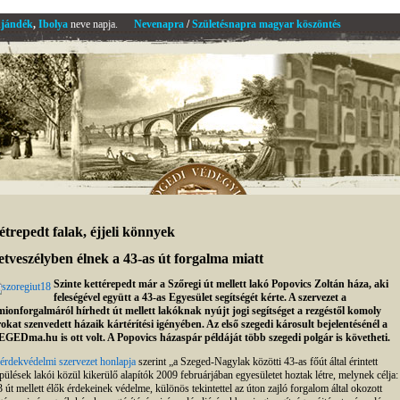
jándék
,
Ibolya
neve napja.
Nevenapra
/
Születésnapra magyar köszöntés
étrepedt falak, éjjeli könnyek
etveszélyben élnek a 43-as út forgalma miatt
Szinte kettérepedt már a Szőregi út mellett lakó Popovics Zoltán háza, aki
feleségével együtt a 43-as Egyesület segítségét kérte. A szervezet a
ionforgalmáról hírhedt út mellett lakóknak nyújt jogi segítséget a rezgéstől komoly
okat szenvedett házaik kártérítési igényében. Az első szegedi károsult bejelentésénél a
GEDma.hu is ott volt. A Popovics házaspár példáját több szegedi polgár is követheti.
érdekvédelmi szervezet honlapja
szerint „a Szeged-Nagylak közötti 43-as főút által érintett
epülések lakói közül kikerülő alapítók 2009 februárjában egyesületet hoztak létre, melynek célja:
3 út mellett élők érdekeinek védelme, különös tekintettel az úton zajló forgalom által okozott