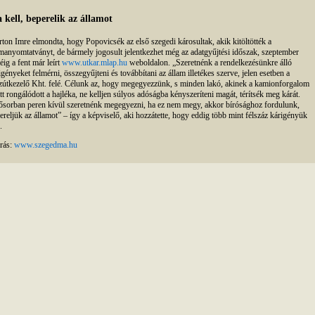
 kell, beperelik az államot
ton Imre elmondta, hogy Popovicsék az első szegedi károsultak, akik kitöltötték a
manyomtatványt, de bármely jogosult jelentkezhet még az adatgyűjtési időszak, szeptember
éig a fent már leírt
www.utkar.mlap.hu
weboldalon. „Szeretnénk a rendelkezésünkre álló
igényeket felmérni, összegyűjteni és továbbítani az állam illetékes szerve, jelen esetben a
útkezelő Kht. felé. Célunk az, hogy megegyezzünk, s minden lakó, akinek a kamionforgalom
tt rongálódott a hajléka, ne kelljen súlyos adóságba kényszeríteni magát, térítsék meg kárát.
ősorban peren kívül szeretnénk megegyezni, ha ez nem megy, akkor bírósághoz fordulunk,
ereljük az államot” – így a képviselő, aki hozzátette, hogy eddig több mint félszáz kárigényük
.
rás:
www.szegedma.hu