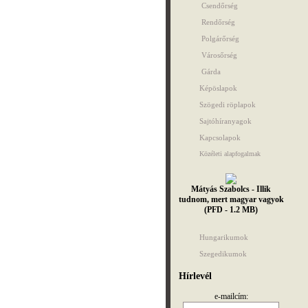
Csendőrség
Rendőrség
Polgárőrség
Városőrség
Gárda
Képöslapok
Szögedi röplapok
Sajtóhíranyagok
Kapcsolapok
Közéleti alapfogalmak
Mátyás Szabolcs - Illik
tudnom, mert magyar vagyok
(PFD - 1.2 MB)
Hungarikumok
Szegedikumok
Hírlevél
e-mailcím: