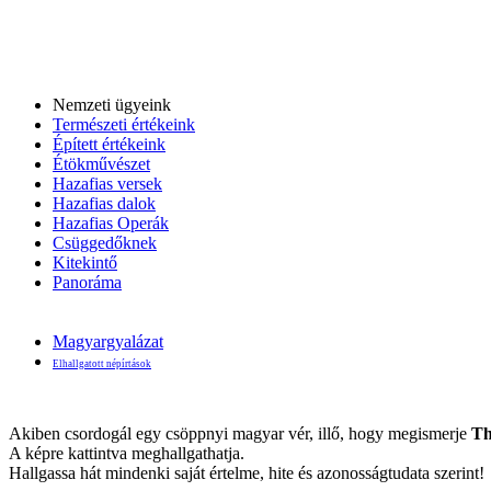
Nemzeti ügyeink
Természeti értékeink
Épített értékeink
Étökművészet
Hazafias versek
Hazafias dalok
Hazafias Operák
Csüggedőknek
Kitekintő
Panoráma
Magyargyalázat
Elhallgatott népírtások
Akiben csordogál egy csöppnyi magyar vér, illő, hogy megismerje
Th
A képre kattintva meghallgathatja.
Hallgassa hát mindenki saját értelme, hite és azonosságtudata szerint!