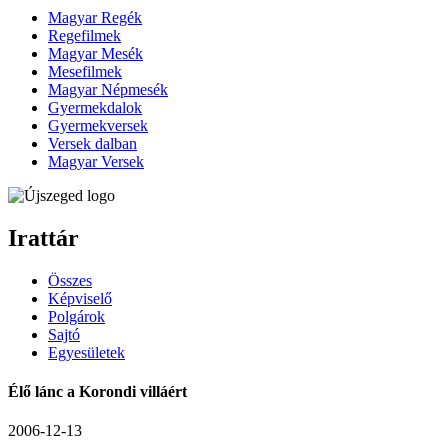
Magyar Regék
Regefilmek
Magyar Mesék
Mesefilmek
Magyar Népmesék
Gyermekdalok
Gyermekversek
Versek dalban
Magyar Versek
Irattár
Összes
Képviselő
Polgárok
Sajtó
Egyesületek
Élő lánc a Korondi villáért
2006-12-13