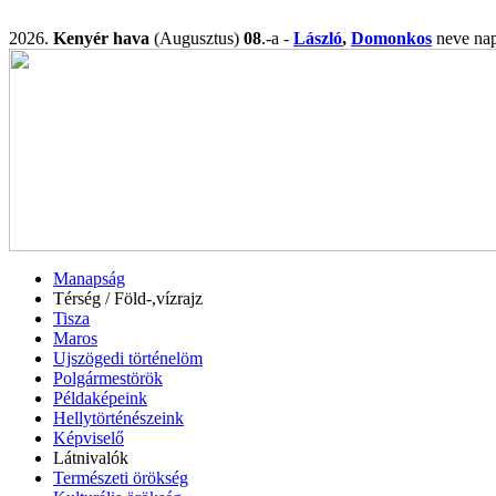
2026.
Kenyér hava
(Augusztus)
08
.-a -
László
,
Domonkos
neve n
Manapság
Térség / Föld-,vízrajz
Tisza
Maros
Ujszögedi történelöm
Polgármestörök
Példaképeink
Hellytörténészeink
Képviselő
Látnivalók
Természeti örökség