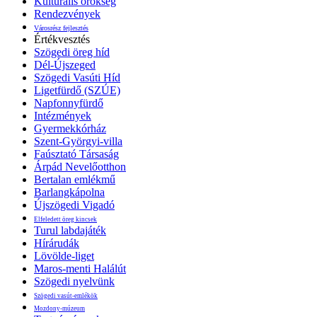
Kulturális örökség
Rendezvények
Városrész fejlesztés
Értékvesztés
Szögedi öreg híd
Dél-Újszeged
Szögedi Vasúti Híd
Ligetfürdő (SZÚE)
Napfonnyfürdő
Intézmények
Gyermekkórház
Szent-Györgyi-villa
Faúsztató Társaság
Árpád Nevelőotthon
Bertalan emlékmű
Barlangkápolna
Újszögedi Vigadó
Elfeledett öreg kincsek
Turul labdajáték
Hírárudák
Lövölde-liget
Maros-menti Halálút
Szögedi nyelvünk
Szögedi vasút-emlékök
Mozdony-múzeum