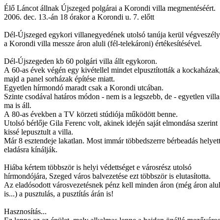
Élő Láncot állnak Újszeged polgárai a Korondi villa megmentéséért.
2006. dec. 13.-án 18 órakor a Korondi u. 7. előtt
Dél-Újszeged egykori villanegyedének utolsó tanúja kerül végveszél
a Korondi villa messze áron aluli (fél-telekároni) értékesítésével.
Dél-Újszegeden kb 60 polgári villa állt egykoron.
A 60-as évek végén egy kivétellel mindet elpusztították a kockaházak
majd a panel sorházak építése miatt.
Egyetlen hírmondó maradt csak a Korondi utcában.
Szinte csodával határos módon - nem is a legszebb, de - egyetlen vill
ma is áll.
A 80-as években a TV körzeti stúdiója működött benne.
Utolsó bérlője Gila Ferenc volt, akinek idején saját elmondása szerint
kissé lepusztult a villa.
Már 8 esztendeje lakatlan. Most immár többedszerre bérbeadás helyet
eladásra kínálják.
Hiába kértem többször is helyi védettséget e városrész utolsó
hírmondójára, Szeged város balvezetése ezt többször is elutasította.
Az eladósodott városvezetésnek pénz kell minden áron (még áron alu
is...) a pusztulás, a pusztítás árán is!
Hasznosítás...