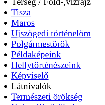
Térség / Föld-,vízrajz
Tisza
Maros
Ujszögedi történelöm
Polgármestörök
Példaképeink
Hellytörténészeink
Képviselő
Látnivalók
Természeti örökség