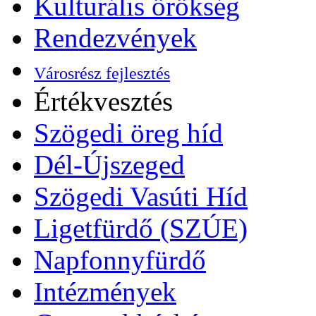
Kulturális örökség
Rendezvények
Városrész fejlesztés
Értékvesztés
Szögedi öreg híd
Dél-Újszeged
Szögedi Vasúti Híd
Ligetfürdő (SZÚE)
Napfonnyfürdő
Intézmények