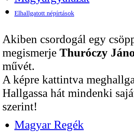
Elhallgatott népírtások
Akiben csordogál egy csöpp
megismerje
Thuróczy Jáno
művét.
A képre kattintva meghallga
Hallgassa hát mindenki sajá
szerint!
Magyar Regék