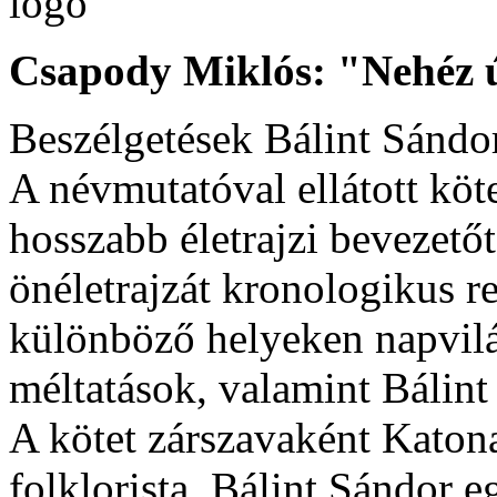
Csapody Miklós: "Nehéz ú
Beszélgetések Bálint Sándo
A névmutatóval ellátott köt
hosszabb életrajzi bevezető
önéletrajzát kronologikus r
különböző helyeken napvilág
méltatások, valamint Bálint
A kötet zárszavaként Katon
folklorista, Bálint Sándor e