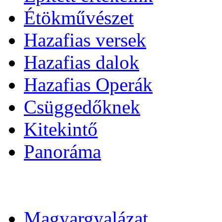
Étökművészet
Hazafias versek
Hazafias dalok
Hazafias Operák
Csüggedőknek
Kitekintő
Panoráma
Magyargyalázat