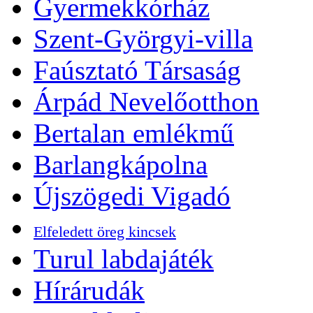
Gyermekkórház
Szent-Györgyi-villa
Faúsztató Társaság
Árpád Nevelőotthon
Bertalan emlékmű
Barlangkápolna
Újszögedi Vigadó
Elfeledett öreg kincsek
Turul labdajáték
Hírárudák