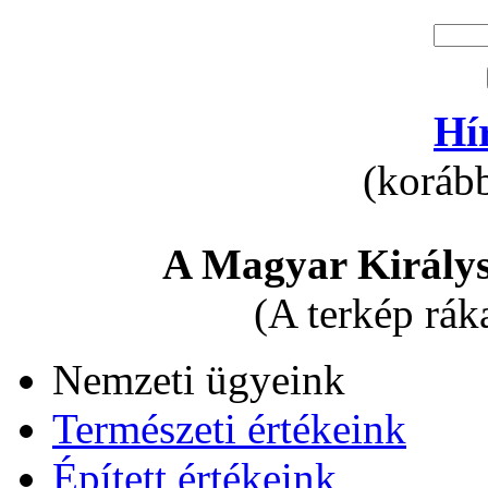
Hí
(korább
A Magyar Királys
(A terkép rák
Nemzeti ügyeink
Természeti értékeink
Épített értékeink