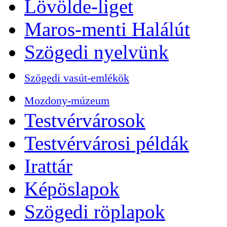
Lövölde-liget
Maros-menti Halálút
Szögedi nyelvünk
Szögedi vasút-emlékök
Mozdony-múzeum
Testvérvárosok
Testvérvárosi példák
Irattár
Képöslapok
Szögedi röplapok