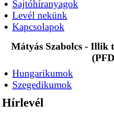
Sajtóhíranyagok
Levél nekünk
Kapcsolapok
Mátyás Szabolcs - Illi
(PFD
Hungarikumok
Szegedikumok
Hírlevél