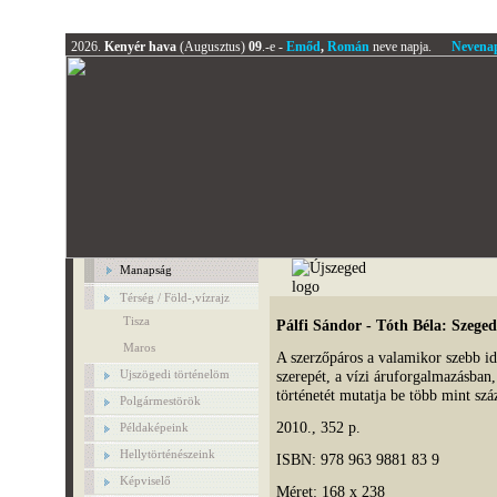
2026.
Kenyér hava
(Augusztus)
09
.-e -
Emőd
,
Román
neve napja.
Nevena
Manapság
Térség / Föld-,vízrajz
Tisza
Pálfi Sándor - Tóth Béla: Szege
Maros
A szerzőpáros a valamikor szebb id
Ujszögedi történelöm
szerepét, a vízi áruforgalmazásban,
történetét mutatja be több mint száz
Polgármestörök
2010., 352 p.
Példaképeink
Hellytörténészeink
ISBN: 978 963 9881 83 9
Képviselő
Méret: 168 x 238