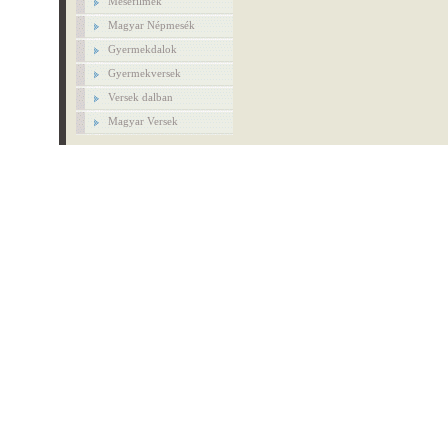
Mesefilmek
Magyar Népmesék
Gyermekdalok
Gyermekversek
Versek dalban
Magyar Versek