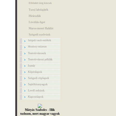
Elfeledett öreg kincsek
Turul labdajáték
Hírárudák
Lövölde-liget
Maros-menti Halálút
Szögedi nyelvünk
Szögedi vasút-emlékök
Mozdony-múzeum
Testvérvárosok
Testvérvárosi példák
Irattár
Képöslapok
Szögedi röplapok
Sajtóhíranyagok
Levél nekünk
Kapcsolapok
Mátyás Szabolcs - Illik
tudnom, mert magyar vagyok