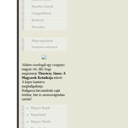
Hazafias Operák
Csüggedőknek
Kitekintő
Panoráma
Magyargyalázat
Elhallgatott népírtások
Akiben csordogál egy csöppnyi
magyar vér, illő, hogy
megismerje
Thuróczy János: A
Magyarok Krónikája
művét.
A képre kattintva
meghallgathatja.
Hallgassa hát mindenki saját
értelme, hite és azonosságtudata
szerint!
Magyar Regék
Regefilmek
Magyar Mesék