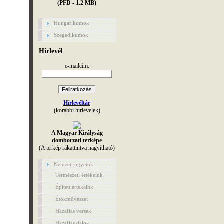
(PFD - 1.2 MB)
Hungarikumok
Szegedikumok
Hírlevél
e-mailcím:
Hírlevéltár
(korábbi hírlevelek)
A Magyar Királyság
domborzati terképe
(A terkép rákattintva nagyítható)
Nemzeti ügyeink
Természeti értékeink
Épített értékeink
Étökművészet
Hazafias versek
Hazafias dalok