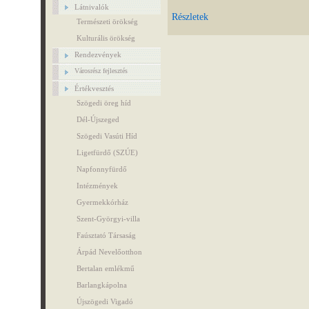
Látnivalók
Részletek
Természeti örökség
Kulturális örökség
Rendezvények
Városrész fejlesztés
Értékvesztés
Szögedi öreg híd
Dél-Újszeged
Szögedi Vasúti Híd
Ligetfürdő (SZÚE)
Napfonnyfürdő
Intézmények
Gyermekkórház
Szent-Györgyi-villa
Faúsztató Társaság
Árpád Nevelőotthon
Bertalan emlékmű
Barlangkápolna
Újszögedi Vigadó