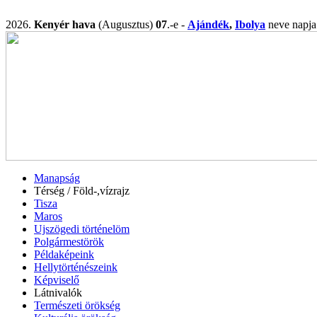
2026.
Kenyér hava
(Augusztus)
07
.-e -
Ajándék
,
Ibolya
neve nap
Manapság
Térség / Föld-,vízrajz
Tisza
Maros
Ujszögedi történelöm
Polgármestörök
Példaképeink
Hellytörténészeink
Képviselő
Látnivalók
Természeti örökség