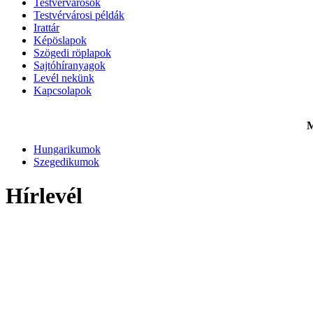
Testvérvárosok
Testvérvárosi példák
Irattár
Képöslapok
Szögedi röplapok
Sajtóhíranyagok
Levél nekünk
Kapcsolapok
M
Hungarikumok
Szegedikumok
Hírlevél