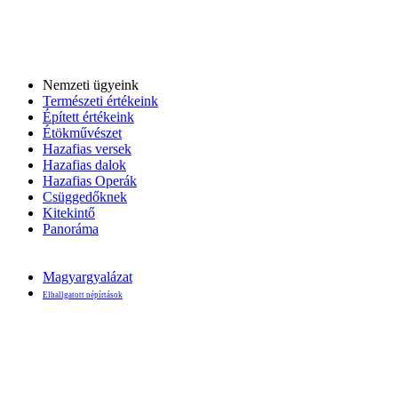
Nemzeti ügyeink
Természeti értékeink
Épített értékeink
Étökművészet
Hazafias versek
Hazafias dalok
Hazafias Operák
Csüggedőknek
Kitekintő
Panoráma
Magyargyalázat
Elhallgatott népírtások