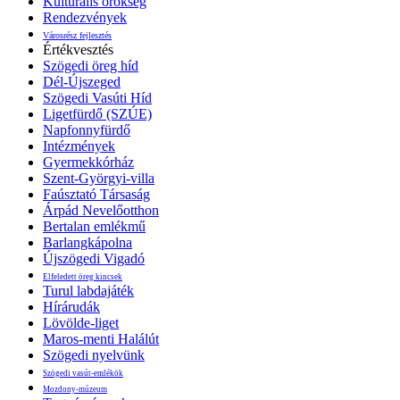
Kulturális örökség
Rendezvények
Városrész fejlesztés
Értékvesztés
Szögedi öreg híd
Dél-Újszeged
Szögedi Vasúti Híd
Ligetfürdő (SZÚE)
Napfonnyfürdő
Intézmények
Gyermekkórház
Szent-Györgyi-villa
Faúsztató Társaság
Árpád Nevelőotthon
Bertalan emlékmű
Barlangkápolna
Újszögedi Vigadó
Elfeledett öreg kincsek
Turul labdajáték
Hírárudák
Lövölde-liget
Maros-menti Halálút
Szögedi nyelvünk
Szögedi vasút-emlékök
Mozdony-múzeum