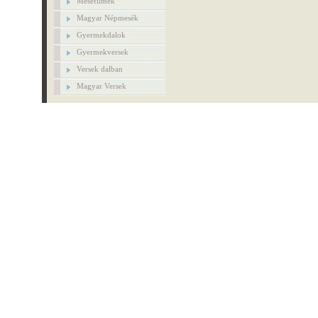
Mesefilmek
Magyar Népmesék
Gyermekdalok
Gyermekversek
Versek dalban
Magyar Versek