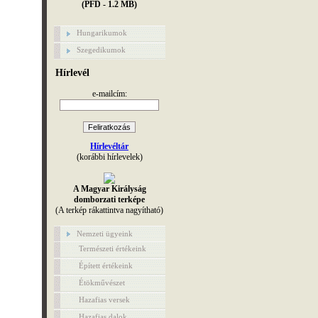
(PFD - 1.2 MB)
Hungarikumok
Szegedikumok
Hírlevél
e-mailcím:
Hírlevéltár
(korábbi hírlevelek)
A Magyar Királyság
domborzati terképe
(A terkép rákattintva nagyítható)
Nemzeti ügyeink
Természeti értékeink
Épített értékeink
Étökművészet
Hazafias versek
Hazafias dalok