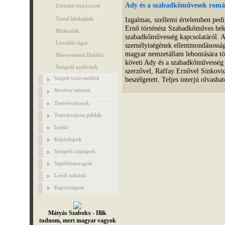
Ady és a szabadkőművesek romá
Elfeledett öreg kincsek
Turul labdajáték
Izgalmas, szellemi értelemben pedi
Ernő történész Szabadkőműves bék
Hírárudák
szabadkőművesség kapcsolatáról. A
Lövölde-liget
személyiségének ellentmondásossága 
magyar nemzetállam lebontására tö
Maros-menti Halálút
követi Ady és a szabadkőművesség k
Szögedi nyelvünk
szerzővel, Raffay Ernővel Sinkovi
beszélgetett. Teljes interjú olvasha
Szögedi vasút-emlékök
Mozdony-múzeum
Testvérvárosok
Testvérvárosi példák
Irattár
Képöslapok
Szögedi röplapok
Sajtóhíranyagok
Levél nekünk
Kapcsolapok
Mátyás Szabolcs - Illik
tudnom, mert magyar vagyok