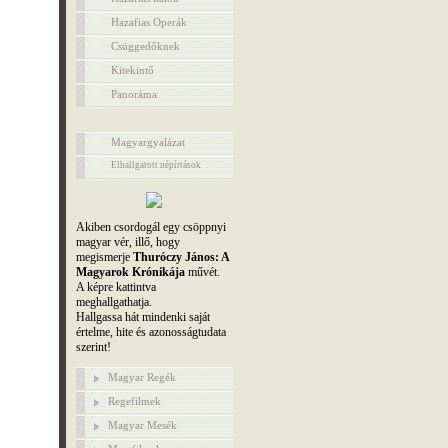
Hazafias Operák
Csüggedőknek
Kitekintő
Panoráma
Magyargyalázat
Elhallgatott népírtások
Akiben csordogál egy csöppnyi
magyar vér, illő, hogy
megismerje
Thuróczy János: A
Magyarok Krónikája
művét.
A képre kattintva
meghallgathatja.
Hallgassa hát mindenki saját
értelme, hite és azonosságtudata
szerint!
Magyar Regék
Regefilmek
Magyar Mesék