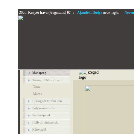
2026.
Kenyér hava
(Augusztus)
07
.-e -
Ajándék
,
Ibolya
neve napja.
Neven
Manapság
Térség / Föld-,vízrajz
Tisza
Maros
Ujszögedi történelöm
Polgármestörök
Példaképeink
Hellytörténészeink
Képviselő