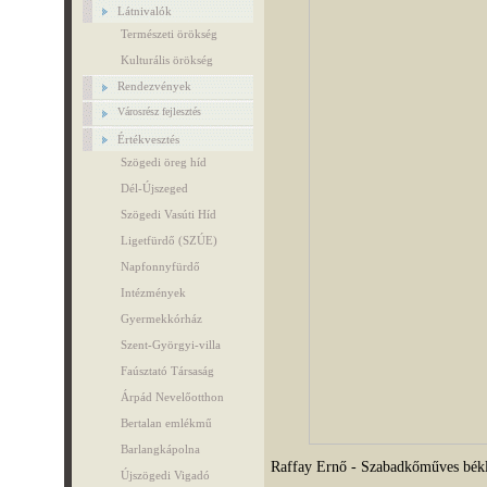
Látnivalók
Természeti örökség
Kulturális örökség
Rendezvények
Városrész fejlesztés
Értékvesztés
Szögedi öreg híd
Dél-Újszeged
Szögedi Vasúti Híd
Ligetfürdő (SZÚE)
Napfonnyfürdő
Intézmények
Gyermekkórház
Szent-Györgyi-villa
Faúsztató Társaság
Árpád Nevelőotthon
Bertalan emlékmű
Barlangkápolna
Raffay Ernő - Szabadkőműves békl
Újszögedi Vigadó