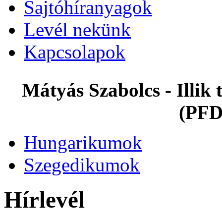
Sajtóhíranyagok
Levél nekünk
Kapcsolapok
Mátyás Szabolcs - Illi
(PFD
Hungarikumok
Szegedikumok
Hírlevél