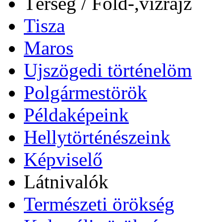
Térség / Föld-,vízrajz
Tisza
Maros
Ujszögedi történelöm
Polgármestörök
Példaképeink
Hellytörténészeink
Képviselő
Látnivalók
Természeti örökség