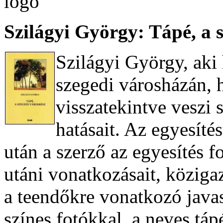
Szilágyi György: Tápé, a 
Szilágyi György, aki
szegedi városházán, 
visszatekintve veszi
hatásait. Az egyesíté
után a szerző az egyesítés f
utáni vonatkozásait, közigaz
a teendőkre vonatkozó javas
színes fotókkal, a neves tá