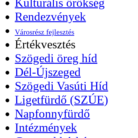
Kulturális örökség
Rendezvények
Városrész fejlesztés
Értékvesztés
Szögedi öreg híd
Dél-Újszeged
Szögedi Vasúti Híd
Ligetfürdő (SZÚE)
Napfonnyfürdő
Intézmények