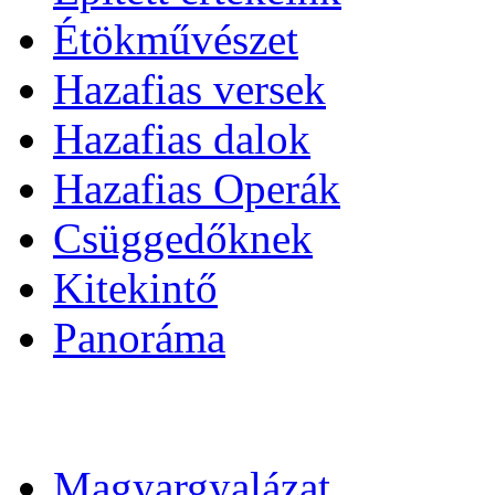
Étökművészet
Hazafias versek
Hazafias dalok
Hazafias Operák
Csüggedőknek
Kitekintő
Panoráma
Magyargyalázat