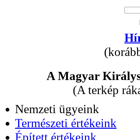
Hí
(korább
A Magyar Királys
(A terkép rák
Nemzeti ügyeink
Természeti értékeink
Épített értékeink