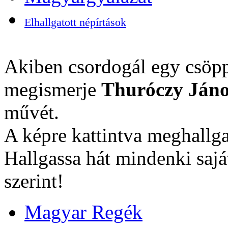
Elhallgatott népírtások
Akiben csordogál egy csöpp
megismerje
Thuróczy Jáno
művét.
A képre kattintva meghallga
Hallgassa hát mindenki sajá
szerint!
Magyar Regék