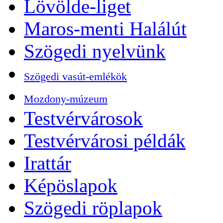
Lövölde-liget
Maros-menti Halálút
Szögedi nyelvünk
Szögedi vasút-emlékök
Mozdony-múzeum
Testvérvárosok
Testvérvárosi példák
Irattár
Képöslapok
Szögedi röplapok