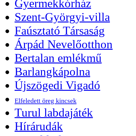
Gyermekkórház
Szent-Györgyi-villa
Faúsztató Társaság
Árpád Nevelőotthon
Bertalan emlékmű
Barlangkápolna
Újszögedi Vigadó
Elfeledett öreg kincsek
Turul labdajáték
Hírárudák