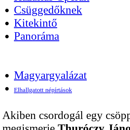
Csüggedőknek
Kitekintő
Panoráma
Magyargyalázat
Elhallgatott népírtások
Akiben csordogál egy csöpp
megismerje
Thuróczy Jáno