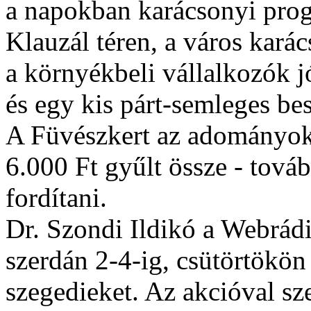
a napokban karácsonyi prog
Klauzál téren, a város kará
a környékbeli vállalkozók jó
és egy kis párt-semleges bes
A Füvészkert az adományoka
6.000 Ft gyűlt össze - tová
fordítani.
Dr. Szondi Ildikó a Webrád
szerdán 2-4-ig, csütörtökön
szegedieket. Az akcióval s