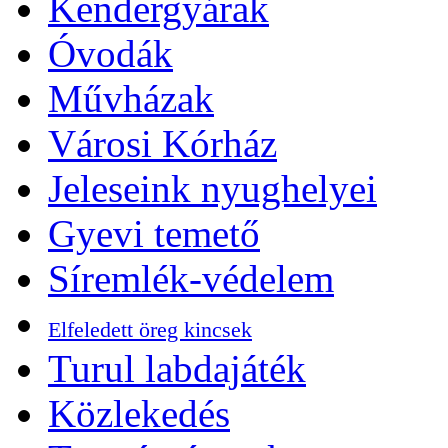
Kendergyárak
Óvodák
Művházak
Városi Kórház
Jeleseink nyughelyei
Gyevi temető
Síremlék-védelem
Elfeledett öreg kincsek
Turul labdajáték
Közlekedés