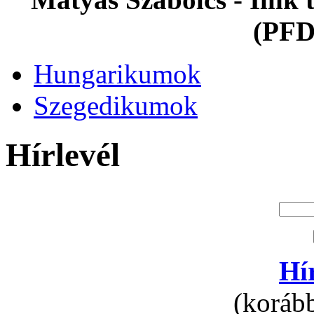
(PFD
Hungarikumok
Szegedikumok
Hírlevél
Hí
(korább