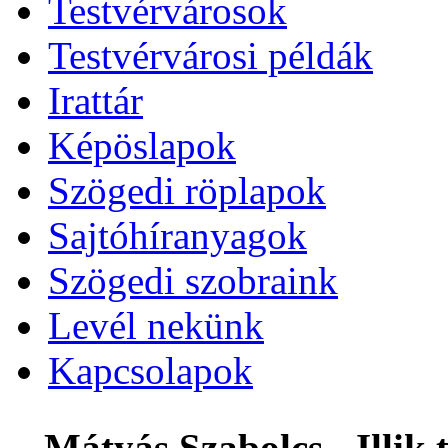
Testvérvárosok
Testvérvárosi példák
Irattár
Képöslapok
Szögedi röplapok
Sajtóhíranyagok
Szögedi szobraink
Levél nekünk
Kapcsolapok
Mátyás Szabolcs - Illi