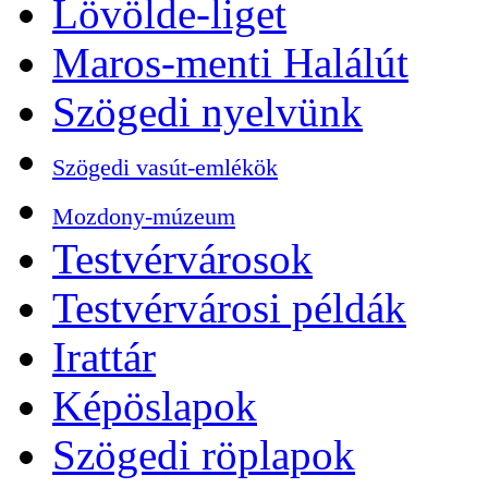
Lövölde-liget
Maros-menti Halálút
Szögedi nyelvünk
Szögedi vasút-emlékök
Mozdony-múzeum
Testvérvárosok
Testvérvárosi példák
Irattár
Képöslapok
Szögedi röplapok