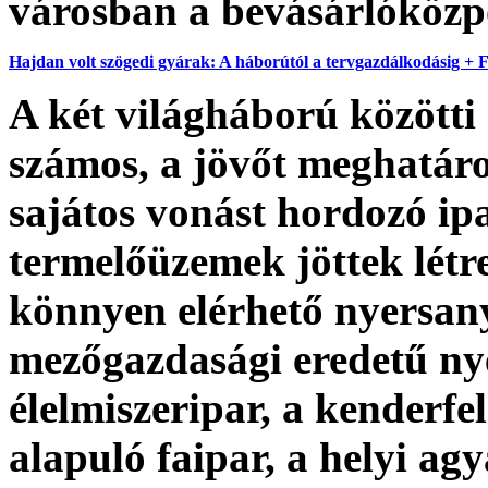
városban a bevásárlóközp
Hajdan volt szögedi gyárak: A háborútól a tervgazdálkodásig + 
A két világháború közötti
számos, a jövőt meghatáro
sajátos vonást hordozó ip
termelőüzemek jöttek létre
könnyen elérhető nyersan
mezőgazdasági eredetű ny
élelmiszeripar, a kenderfel
alapuló faipar, a helyi ag