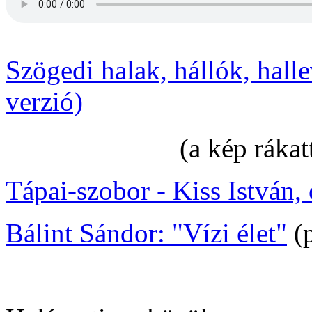
Szögedi halak, hállók, hall
verzió)
(a kép rákat
Tápai-szobor - Kiss István, 
Bálint Sándor: "Vízi élet"
(p