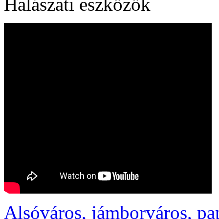
Halászati eszközök
Alsóváros, jámborváros, pa