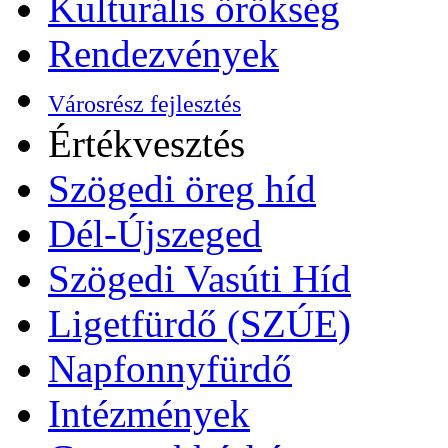
Kulturális örökség
Rendezvények
Városrész fejlesztés
Értékvesztés
Szögedi öreg híd
Dél-Újszeged
Szögedi Vasúti Híd
Ligetfürdő (SZÚE)
Napfonnyfürdő
Intézmények