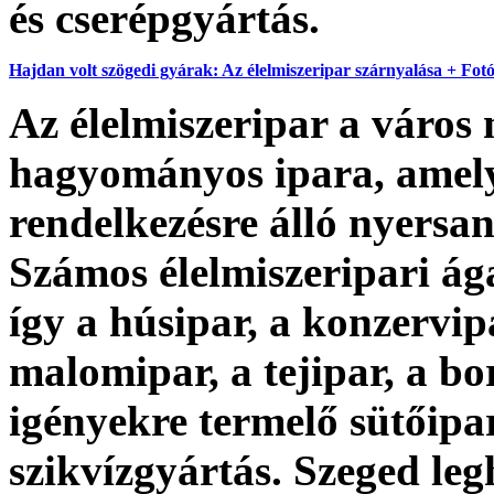
és cserépgyártás.
Hajdan volt szögedi gyárak: Az élelmiszeripar szárnyalása + Fot
Az élelmiszeripar a város
hagyományos ipara, amely
rendelkezésre álló nyersa
Számos élelmiszeripari á
így a húsipar, a konzervip
malomipar, a tejipar, a bo
igényekre termelő sütőipa
szikvízgyártás. Szeged leg