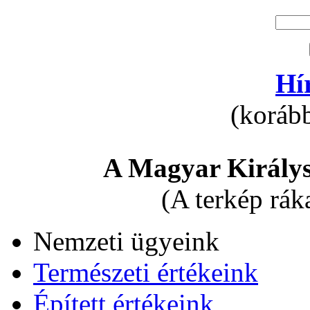
Hí
(korább
A Magyar Királys
(A terkép rák
Nemzeti ügyeink
Természeti értékeink
Épített értékeink