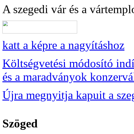
A szegedi vár és a vártempl
katt a képre a nagyításhoz
Költségvetési módosító indí
és a maradványok konzervá
Újra megnyitja kapuit a szeg
Szöged