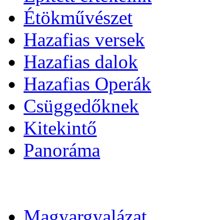
Étökművészet
Hazafias versek
Hazafias dalok
Hazafias Operák
Csüggedőknek
Kitekintő
Panoráma
Magyargyalázat