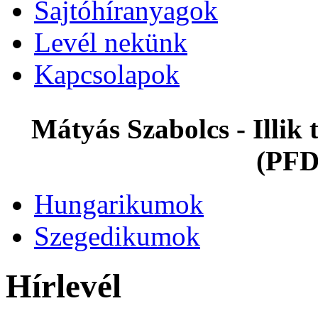
Sajtóhíranyagok
Levél nekünk
Kapcsolapok
Mátyás Szabolcs - Illi
(PFD
Hungarikumok
Szegedikumok
Hírlevél