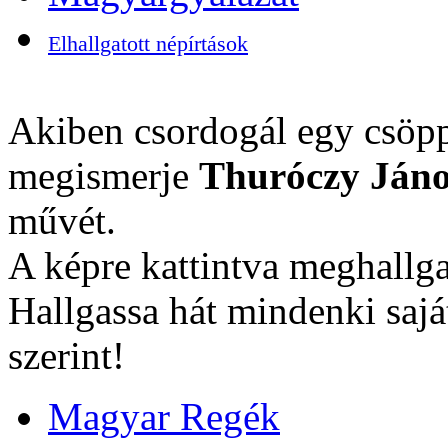
Elhallgatott népírtások
Akiben csordogál egy csöpp
megismerje
Thuróczy Jáno
művét.
A képre kattintva meghallga
Hallgassa hát mindenki sajá
szerint!
Magyar Regék