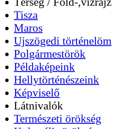
Térség / Föld-,vízrajz
Tisza
Maros
Ujszögedi történelöm
Polgármestörök
Példaképeink
Hellytörténészeink
Képviselő
Látnivalók
Természeti örökség