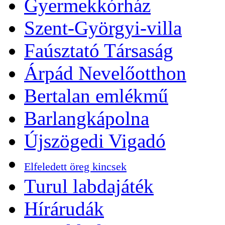
Gyermekkórház
Szent-Györgyi-villa
Faúsztató Társaság
Árpád Nevelőotthon
Bertalan emlékmű
Barlangkápolna
Újszögedi Vigadó
Elfeledett öreg kincsek
Turul labdajáték
Hírárudák