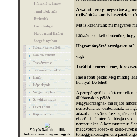
Elfeledett öreg kincsek
A walesi herceg megvetése a „mo
Turul labdajáték
nyilvánításokon és beszédeken túl
Hírárudák
Mit is kezdhetünk mi magyarok mi
Lövölde-liget
Maros-menti Halálút
Először is el kell döntenünk, hogy
Szögedi nyelvünk
Hagyományőrző országarculat?
Szögedi vasút-emlékök
Mozdony-múzeum
vagy
Testvérvárosok
További nemzetellenes, kirekeszt
Testvérvárosi példák
Íme a fönti példa: Még mindig leh
Irattár
könnyű! De lehet!
Képöslapok
Szögedi röplapok
A pénzpörgető bankárterror ellen 
állíthatnak jó példát.
Sajtóhíranyagok
Magyarországnak ma sajnos nincsen
Levél nekünk
nemzetellenes tombolásnak, az inga
ádázul a neovörös fosztogatás az e
Kapcsolapok
eltörölni..." internáci ideája csak
nemzetünket. A kommunizmus áldo
meggyötört közép- és kelet-európai
Mátyás Szabolcs - Illik
tömeggyilkosságon és a panelrenge
tudnom, mert magyar vagyok