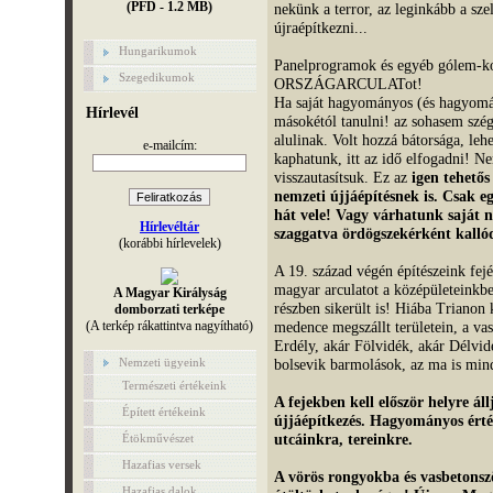
(PFD - 1.2 MB)
nekünk a terror, az leginkább a sz
újraépítkezni...
Hungarikumok
Panelprogramok és egyéb gólem-kon
Szegedikumok
ORSZÁGARCULATot!
Ha saját hagyományos (és hagyomán
Hírlevél
másokétól tanulni! az sohasem szé
alulinak. Volt hozzá bátorsága, leh
e-mailcím:
kaphatunk, itt az idő elfogadni! 
visszautasítsuk. Ez az
igen tehetős
nemzeti újjáépítésnek is. Csak e
hát vele! Vagy várhatunk saját n
Hírlevéltár
szaggatva ördögszekérként kallód
(korábbi hírlevelek)
A 19. század végén építészeink fe
magyar arculatot a középületeinkbe
A Magyar Királyság
részben sikerült is! Hiába Trianon
domborzati terképe
(A terkép rákattintva nagyítható)
medence megszállt területein, a v
Erdély, akár Fölvidék, akár Délvidé
Nemzeti ügyeink
bolsevik barmolások, az ma is min
Természeti értékeink
A fejekben kell először helyre ál
Épített értékeink
újjáépítkezés. Hagyományos érté
utcáinkra, tereinkre.
Étökművészet
Hazafias versek
A vörös rongyokba és vasbetonsz
Hazafias dalok