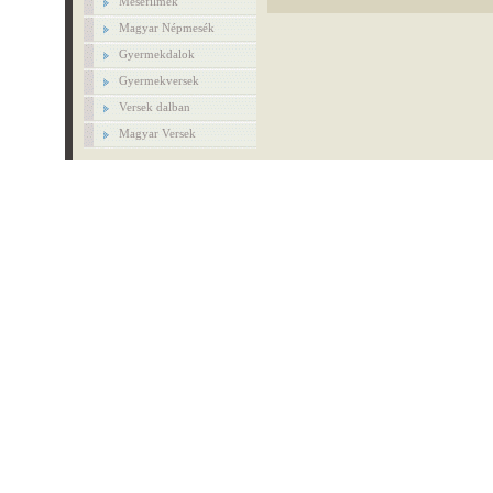
Mesefilmek
Magyar Népmesék
Gyermekdalok
Gyermekversek
Versek dalban
Magyar Versek