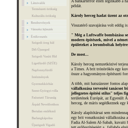
A bankárterror ellen leginkább a h
Látnivalók
példát.
Természeti örökség
Károly herceg hadat üzent az o
Kulturális örökség
Rendezvények
Visszatérő szavajárása volt eddig is
Városrész fejlesztés
" Még a Luftwaffe bombázása se
Értékvesztés
modern építészek, mivel a némete
Szögedi öreg híd
épületeket a leromboltak helyére
Dél-Újszeged
De most...
Szögedi Vasúti Híd
Ligetfürdő (SZÚE)
Károly herceg nemzetközivé terjeszt
a Times. A brit trónörökös egy kuva
Napfonnyfürdő
össze a hagyományos építészeti for
Intézmények
A több, mit hatszázezer fontos alap
Gyermekkórház
vállalkozása tervezési tanácsot b
Szent-Györgyi-villa
jellegzetes építési stílus" teljes f
Faúsztató Társaság
területének Európát, az Egyesült Á
herceg, de máris segédkeznek egy kí
Árpád Nevelőotthon
Bertalan emlékmű
Károly alapítótársai sem mindennap
egy brit vonatkozású vállalkozása a
Barlangkápolna
Fadia Al-Salem Al-Sabah, kuvaiti h
Újszögedi Vigadó
tett erőfeszítéseiért a „fallabda e