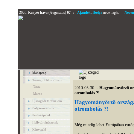
2026.
Kenyér hava
(Augusztus)
07
.-e -
Ajándék
,
Ibolya
neve napja.
Neven
Manapság
Térség / Föld-,vízrajz
Tisza
2010-05-30. -
Hagyományőrző ors
otrombolás ?!
Maros
Ujszögedi történelöm
Hagyományőrző országar
otrombolás ?!
Polgármestörök
Példaképeink
Hellytörténészeink
Még mindig lehet Európában európ
Képviselő