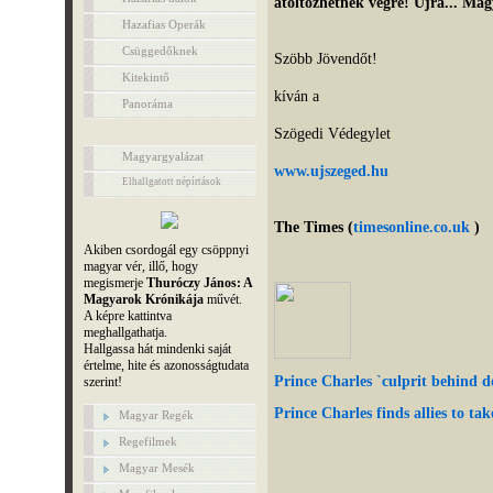
átöltözhetnek végre! Újra... Ma
Hazafias Operák
Csüggedőknek
Szöbb Jövendőt!
Kitekintő
kíván a
Panoráma
Szögedi Védegylet
Magyargyalázat
www.ujszeged.hu
Elhallgatott népírtások
The Times (
timesonline.co.uk
)
Akiben csordogál egy csöppnyi
magyar vér, illő, hogy
megismerje
Thuróczy János: A
Magyarok Krónikája
művét.
A képre kattintva
meghallgathatja.
Hallgassa hát mindenki saját
értelme, hite és azonosságtudata
Prince Charles `culprit behind 
szerint!
Prince Charles finds allies to ta
Magyar Regék
Regefilmek
Magyar Mesék