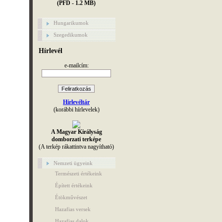
(PFD - 1.2 MB)
Hungarikumok
Szegedikumok
Hírlevél
e-mailcím:
Hírlevéltár
(korábbi hírlevelek)
A Magyar Királyság
domborzati terképe
(A terkép rákattintva nagyítható)
Nemzeti ügyeink
Természeti értékeink
Épített értékeink
Étökművészet
Hazafias versek
Hazafias dalok