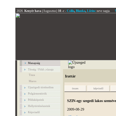
2026.
Kenyér hava
(Augusztus)
10
.-e -
Csilla
,
Blanka
,
Lőrinc
neve napja.
Manapság
Térség / Föld-,vízrajz
Tisza
Irattár
Maros
Ujszögedi történelöm
összes
képviselő
Polgármestörök
Példaképeink
SZIN-egy szegedi lakos szeméve
Hellytörténészeink
2009-08-29
Képviselő