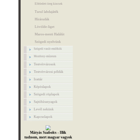
Elfeledett öreg kincsek
Turul labdajáték
Hírárudák
Lövölde-liget
Maros-menti Halálút
Szögedi nyelvünk
Szögedi vasút-emlékök
Mozdony-múzeum
Testvérvárosok
Testvérvárosi példák
Irattár
Képöslapok
Szögedi röplapok
Sajtóhíranyagok
Levél nekünk
Kapcsolapok
Mátyás Szabolcs - Illik
tudnom, mert magyar vagyok