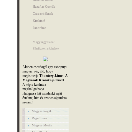
Hazafias Operák
Csüggedőknek
Kitekintő
Panoráma
Magyargyalázat
Elhallgatott népírtások
Akiben csordogál egy csöppnyi
magyar vér, illő, hogy
megismerje
Thuróczy János: A
Magyarok Krónikája
művét.
A képre kattintva
meghallgathatja.
Hallgassa hát mindenki saját
értelme, hite és azonosságtudata
szerint!
Magyar Regék
Regefilmek
Magyar Mesék