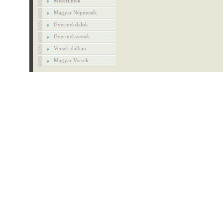
Mesefilmek
Magyar Népmesék
Gyermekdalok
Gyermekversek
Versek dalban
Magyar Versek