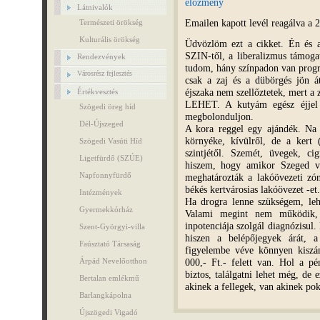
előzmény
Látnivalók
Emailen kapott levél reagálva a 2
Természeti örökség
Kulturális örökség
Üdvözlöm ezt a cikket. Én és a
SZIN-től, a liberalizmus támogat
Rendezvények
tudom, hány színpadon van progr
Városrész fejlesztés
csak a zaj és a dübörgés jön á
éjszaka nem szellőztetek, mert
Értékvesztés
LEHET. A kutyám egész éjjel 
Szögedi öreg híd
megbolonduljon.
Dél-Újszeged
A kora reggel egy ajándék. Na
környéke, kívülről, de a kert (
Szögedi Vasúti Híd
szintjétől. Szemét, üvegek, c
Ligetfürdő (SZÚE)
hiszem, hogy amikor Szeged vá
Napfonnyfürdő
meghatározták a lakóövezeti zó
békés kertvárosias lakóövezet -et.
Intézmények
Ha drogra lenne szükségem, leh
Gyermekkórház
Valami megint nem működik, 
inpotenciája szolgál diagnózisul
Szent-Györgyi-villa
hiszen a belépőjegyek árát, 
Faúsztató Társaság
figyelembe véve könnyen kisz
000,- Ft.- felett van. Hol a p
Árpád Nevelőotthon
biztos, találgatni lehet még, de
Bertalan emlékmű
akinek a fellegek, van akinek pok
Barlangkápolna
Újszögedi Vigadó