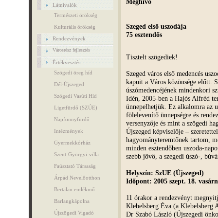
Meghívó
Látnivalók
Természeti örökség
Szeged első uszodája
Kulturális örökség
75 esztendős
Rendezvények
Városrész fejlesztés
Tisztelt szögediek!
Értékvesztés
Szeged város első medencés uszo
Szögedi öreg híd
kapuit a Város közönsége előtt.
Dél-Újszeged
úszómedencéjének mindenkori szü
Szögedi Vasúti Híd
Idén, 2005-ben a Hajós Alfréd te
ünnepelhetjük. Ez alkalomra az u
Ligetfürdő (SZÚE)
fölelevenítő ünnepségre és rende
Napfonnyfürdő
versenyzője és mint a szögedi h
Újszeged képviselője – szeretett
Intézmények
hagyományteremtőnek tartom, mel
Gyermekkórház
minden esztendőben uszoda-napot r
Szent-Györgyi-villa
szebb jövő, a szegedi úszó-, búvá
Faúsztató Társaság
Helyszín: SzUE (Újszeged)
Árpád Nevelőotthon
Időpont: 2005 szept. 18. vasárn
Bertalan emlékmű
11 órakor a rendezvényt megnyitj
Barlangkápolna
Klebelsberg Éva (a Klebelsberg A
Újszögedi Vigadó
Dr Szabó László (Újszegedi önko