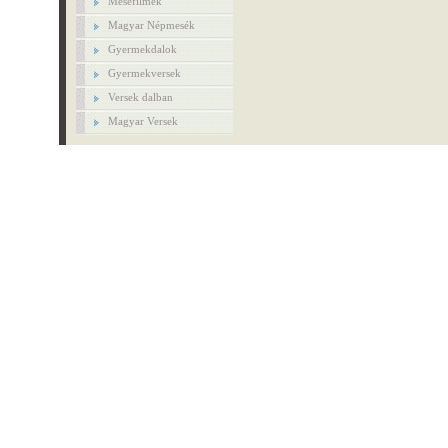
Mesefilmek
Magyar Népmesék
Gyermekdalok
Gyermekversek
Versek dalban
Magyar Versek