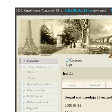
2026.
Kenyér hava
(Augusztus)
10
.-e -
Csilla
,
Blanka
,
Lőrinc
neve napja.
Manapság
Térség / Föld-,vízrajz
Tisza
Irattár
Maros
Ujszögedi történelöm
összes
képviselő
Polgármestörök
Példaképeink
Szeged első uszodája 75 eszten
Hellytörténészeink
2005-09-12
Képviselő