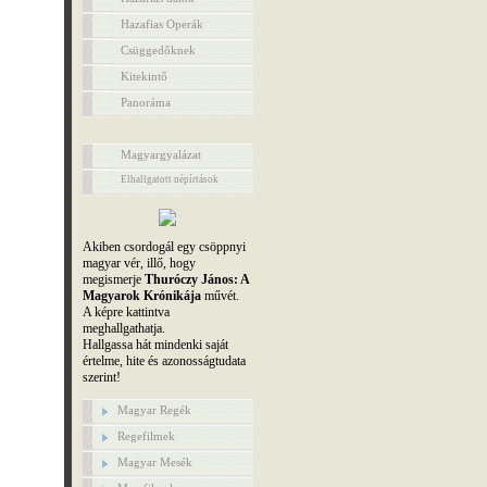
Hazafias Operák
Csüggedőknek
Kitekintő
Panoráma
Magyargyalázat
Elhallgatott népírtások
Akiben csordogál egy csöppnyi
magyar vér, illő, hogy
megismerje
Thuróczy János: A
Magyarok Krónikája
művét.
A képre kattintva
meghallgathatja.
Hallgassa hát mindenki saját
értelme, hite és azonosságtudata
szerint!
Magyar Regék
Regefilmek
Magyar Mesék