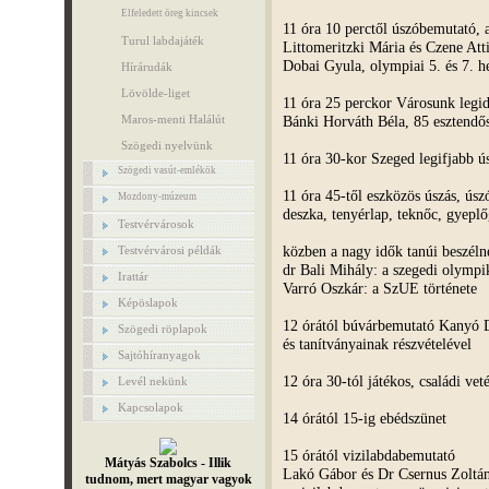
Elfeledett öreg kincsek
11 óra 10 perctől úszóbemutató, a
Turul labdajáték
Littomeritzki Mária és Czene Att
Dobai Gyula, olympiai 5. és 7. he
Hírárudák
Lövölde-liget
11 óra 25 perckor Városunk legid
Bánki Horváth Béla, 85 esztendő
Maros-menti Halálút
Szögedi nyelvünk
11 óra 30-kor Szeged legifjabb 
Szögedi vasút-emlékök
11 óra 45-től eszközös úszás, úsz
Mozdony-múzeum
deszka, tenyérlap, teknőc, gyep
Testvérvárosok
közben a nagy idők tanúi beszél
Testvérvárosi példák
dr Bali Mihály: a szegedi olymp
Irattár
Varró Oszkár: a SzUE története
Képöslapok
12 órától búvárbemutató Kanyó 
Szögedi röplapok
és tanítványainak részvételével
Sajtóhíranyagok
12 óra 30-tól játékos, családi vet
Levél nekünk
Kapcsolapok
14 órától 15-ig ebédszünet
15 órától vizilabdabemutató
Mátyás Szabolcs - Illik
Lakó Gábor és Dr Csernus Zoltán
tudnom, mert magyar vagyok