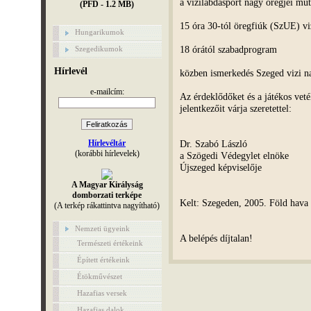
a vizilabdasport nagy öregjei mu
(PFD - 1.2 MB)
15 óra 30-tól öregfiúk (SzUE) v
Hungarikumok
18 órától szabadprogram
Szegedikumok
Hírlevél
közben ismerkedés Szeged vizi na
e-mailcím:
Az érdeklődőket és a játékos vet
jelentkezőit várja szeretettel:
Dr. Szabó László
Hírlevéltár
(korábbi hírlevelek)
a Szögedi Védegylet elnöke
Újszeged képviselője
A Magyar Királyság
domborzati terképe
Kelt: Szegeden, 2005. Föld hava 
(A terkép rákattintva nagyítható)
Nemzeti ügyeink
A belépés díjtalan!
Természeti értékeink
Épített értékeink
Étökművészet
Hazafias versek
Hazafias dalok