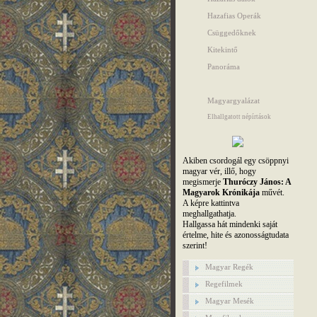
Hazafias Operák
Csüggedőknek
Kitekintő
Panoráma
Magyargyalázat
Elhallgatott népírtások
Akiben csordogál egy csöppnyi
magyar vér, illő, hogy
megismerje
Thuróczy János: A
Magyarok Krónikája
művét.
A képre kattintva
meghallgathatja.
Hallgassa hát mindenki saját
értelme, hite és azonosságtudata
szerint!
Magyar Regék
Regefilmek
Magyar Mesék