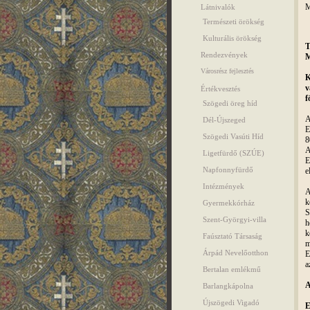
M
Látnivalók
Természeti örökség
Kulturális örökség
T
Rendezvények
M
Városrész fejlesztés
K
v
Értékvesztés
f
Szögedi öreg híd
A
Dél-Újszeged
E
Szögedi Vasúti Híd
8
A
Ligetfürdő (SZÚE)
E
Napfonnyfürdő
e
Intézmények
A
k
Gyermekkórház
S
Szent-Györgyi-villa
h
k
Faúsztató Társaság
m
Árpád Nevelőotthon
E
a
Bertalan emlékmű
A
Barlangkápolna
Újszögedi Vigadó
E