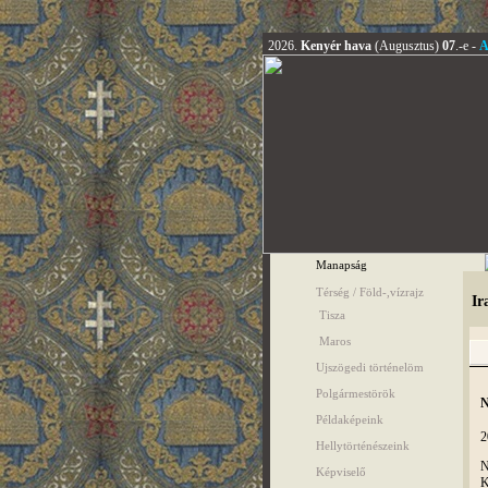
2026.
Kenyér hava
(Augusztus)
07
.-e -
A
Manapság
Térség / Föld-,vízrajz
Ir
Tisza
Maros
Ujszögedi történelöm
Polgármestörök
N
Példaképeink
2
Hellytörténészeink
N
Képviselő
K