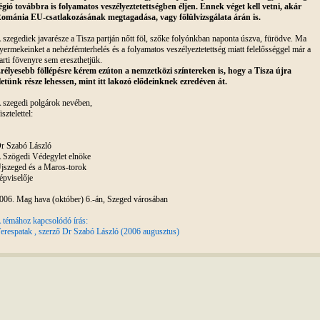
égió továbbra is folyamatos veszélyeztetettségben éljen. Ennek véget kell vetni, akár
ománia EU-csatlakozásának megtagadása, vagy fölülvizsgálata árán is.
 szegediek javarésze a Tisza partján nőtt föl, szőke folyónkban naponta úszva, fürödve. Ma
yermekeinket a nehézfémterhelés és a folyamatos veszélyeztetettség miatt felelősséggel már a
arti fövenyre sem ereszthetjük.
rélyesebb föllépésre kérem ezúton a nemzetközi színtereken is, hogy a Tisza újra
letünk része lehessen, mint itt lakozó elődeinknek ezredéven át.
 szegedi polgárok nevében,
isztelettel:
r Szabó László
 Szögedi Védegylet elnöke
jszeged és a Maros-torok
épviselője
006. Mag hava (október) 6.-án, Szeged városában
 témához kapcsolódó írás:
erespatak , szerző Dr Szabó László (2006 augusztus)