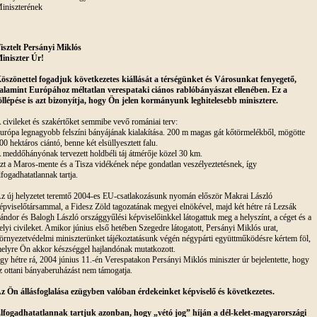
iniszterének
isztelt Persányi Miklós
iniszter Úr!
öszönettel fogadjuk következetes kiállását a térségünket és Városunkat fenyegető,
alamint Európához méltatlan verespataki ciános rablóbányászat ellenében. Ez a
öllépése is azt bizonyítja, hogy Ön jelen kormányunk leghitelesebb minisztere.
 civileket és szakértőket semmibe vevő romániai terv:
urópa legnagyobb felszíni bányájának kialakítása. 200 m magas gát kőtörmelékből, mögötte
00 hektáros ciántó, benne két elsüllyesztett falu.
 meddőhányónak tervezett holdbéli táj átmérője közel 30 km.
zt a Maros-mente és a Tisza vidékének népe gondatlan veszélyeztetésnek, így
lfogadhatatlannak tartja.
z új helyzetet teremtő 2004-es EU-csatlakozásunk nyomán először Makrai László
épviselőtársammal, a Fidesz Zöld tagozatának megyei elnökével, majd két hétre rá Lezsák
ándor és Balogh László országgyűlési képviselőinkkel látogattuk meg a helyszínt, a céget és a
elyi civileket. Amikor június első hetében Szegedre látogatott, Persányi Miklós urat,
örnyezetvédelmi miniszterünket tájékoztatásunk végén négypárti együttműködésre kértem föl,
elyre Ön akkor készséggel hajlandónak mutatkozott.
gy hétre rá, 2004 június 11.-én Verespatakon Persányi Miklós miniszter úr bejelentette, hogy
z ottani bányaberuházást nem támogatja.
z Ön állásfoglalása ezügyben valóban érdekeinket képviselő és következetes.
lfogadhatatlannak tartjuk azonban, hogy „vétó jog” híján a dél-kelet-magyarországi