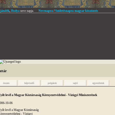
jándék
,
Ibolya
neve napja.
Nevenapra
/
Születésnapra magyar köszöntés
attár
összes
képviselő
polgárok
sajtó
egyesületek
yílt levél a Magyar Köztársaság Környezetvédelmi - Vízügyi Miniszterének
006-10-06
yílt levél a Magyar Köztársaság
örnyezetvédelmi - Vízügyi