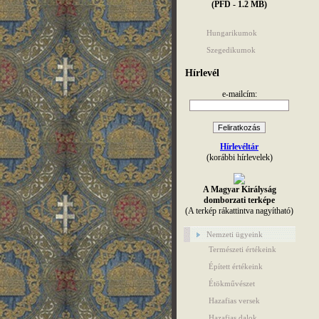
(PFD - 1.2 MB)
Hungarikumok
Szegedikumok
Hírlevél
e-mailcím:
Hírlevéltár
(korábbi hírlevelek)
A Magyar Királyság
domborzati terképe
(A terkép rákattintva nagyítható)
Nemzeti ügyeink
Természeti értékeink
Épített értékeink
Étökművészet
Hazafias versek
Hazafias dalok