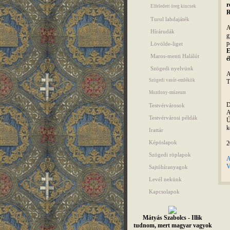
r
Elfeledett öreg kincsek
R
Turul labdajáték
A
Hírárudák
g
p
Lövölde-liget
E
Maros-menti Halálút
é
Szögedi nyelvünk
A
Szögedi vasút-emlékök
T
Mozdony-múzeum
D
Testvérvárosok
A
Testvérvárosi példák
Ú
k
Irattár
Képöslapok
2
Szögedi röplapok
A
V
Sajtóhíranyagok
Levél nekünk
Kapcsolapok
Mátyás Szabolcs - Illik
tudnom, mert magyar vagyok