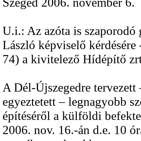
Szeged 2006. november 6.
U.i.: Az azóta is szaporodó
László képviselő kérdésére -
74) a kivitelező Hídépítő zr
A Dél-Újszegedre tervezett
egyeztetett – legnagyobb s
építéséről a külföldi befekt
2006. nov. 16.-án d.e. 10 