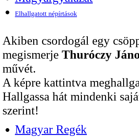
Elhallgatott népírtások
Akiben csordogál egy csöpp
megismerje
Thuróczy Jáno
művét.
A képre kattintva meghallga
Hallgassa hát mindenki sajá
szerint!
Magyar Regék