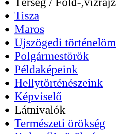
Térség / Föld-,vízrajz
Tisza
Maros
Ujszögedi történelöm
Polgármestörök
Példaképeink
Hellytörténészeink
Képviselő
Látnivalók
Természeti örökség