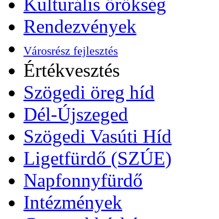
Kulturális örökség
Rendezvények
Városrész fejlesztés
Értékvesztés
Szögedi öreg híd
Dél-Újszeged
Szögedi Vasúti Híd
Ligetfürdő (SZÚE)
Napfonnyfürdő
Intézmények