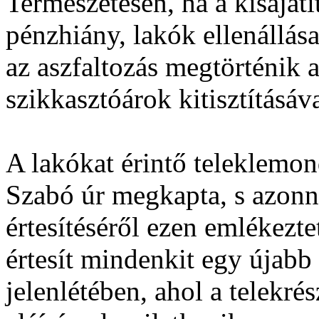
Természetesen, ha a kisajátí
pénzhiány, lakók ellenállás
az aszfaltozás megtörténik a
szikkasztóárok kitisztításáva
A lakókat érintő teleklemon
Szabó úr megkapta, s azonn
értesítéséről ezen emlékezt
értesít mindenkit egy újabb
jelenlétében, ahol a telekré