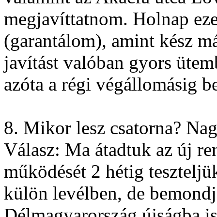
megjavíttatnom. Holnap eze
(garantálom), amint kész má
javítást valóban gyors üte
azóta a régi végállomásig be
8. Mikor lesz csatorna? Na
Válasz: Ma átadtuk az új ren
működését 2 hétig teszteljü
külön levélben, de bemondja
Délmagyarország újságba i