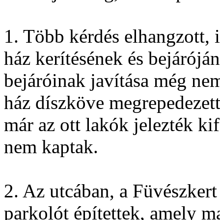
1. Több kérdés elhangzott, i
ház kerítésének és bejárójá
bejáróinak javítása még nem
ház díszköve megrepedezett,
már az ott lakók jelezték ki
nem kaptak.
2. Az utcában, a Füvészker
parkolót építettek, amely m