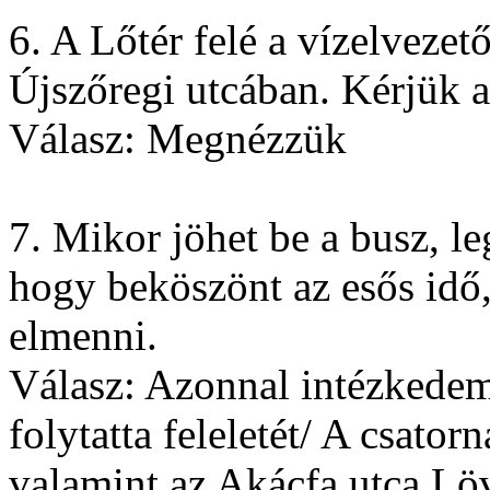
6. A Lőtér felé a vízelveze
Újszőregi utcában. Kérjük a 
Válasz: Megnézzük
7. Mikor jöhet be a busz, l
hogy beköszönt az esős idő,
elmenni.
Válasz: Azonnal intézkedem
folytatta feleletét/ A csator
valamint az Akácfa utca Löv