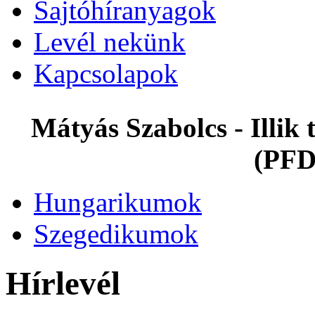
Sajtóhíranyagok
Levél nekünk
Kapcsolapok
Mátyás Szabolcs - Illi
(PFD
Hungarikumok
Szegedikumok
Hírlevél