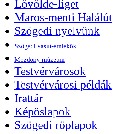
Lövölde-liget
Maros-menti Halálút
Szögedi nyelvünk
Szögedi vasút-emlékök
Mozdony-múzeum
Testvérvárosok
Testvérvárosi példák
Irattár
Képöslapok
Szögedi röplapok