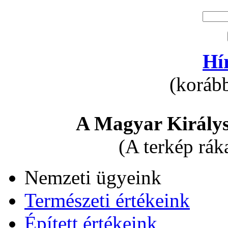
Hí
(korább
A Magyar Királys
(A terkép rák
Nemzeti ügyeink
Természeti értékeink
Épített értékeink