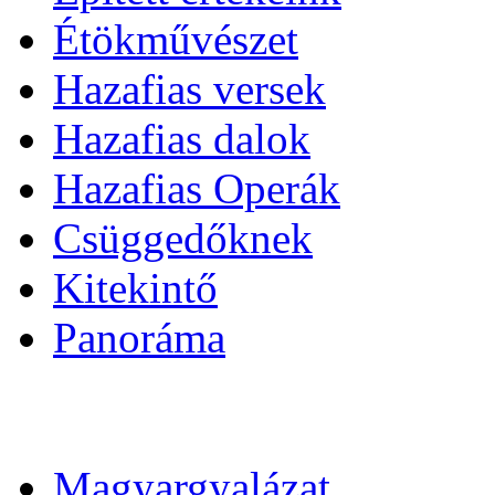
Étökművészet
Hazafias versek
Hazafias dalok
Hazafias Operák
Csüggedőknek
Kitekintő
Panoráma
Magyargyalázat