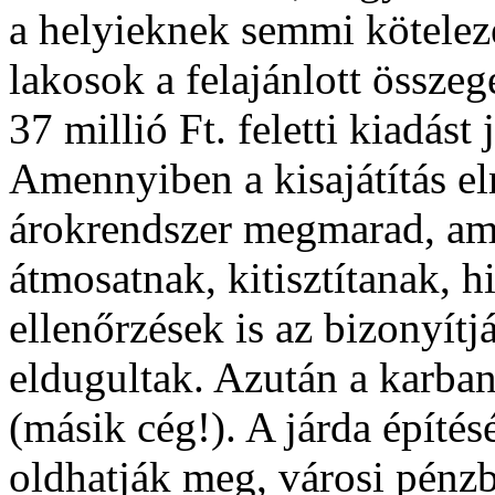
a helyieknek semmi köteleze
lakosok a felajánlott összeg
37 millió Ft. feletti kiadást 
Amennyiben a kisajátítás el
árokrendszer megmarad, amel
átmosatnak, kitisztítanak, 
ellenőrzések is az bizonyít
eldugultak. Azután a karban
(másik cég!). A járda építé
oldhatják meg, városi pénzbő