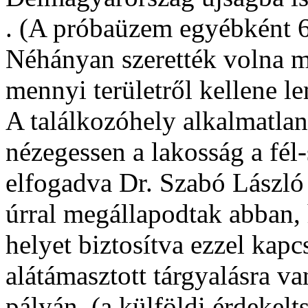
. (A próbaüzem egyébként 
Néhányan szerették volna m
mennyi területről kellene l
A találkozóhely alkalmatlan
nézegessen a lakosság a fél-s
elfogadva Dr. Szabó László
úrral megállapodtak abban,
helyet biztosítva ezzel kap
alátámasztott tárgyalásra v
pályán. (a külföldi érdekel