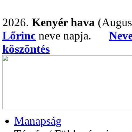
2026.
Kenyér hava
(Augus
Lőrinc
neve napja.
Nev
köszöntés
Manapság