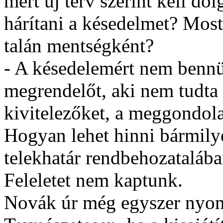
mert új terv szerint kell do
hárítani a késedelmet? Most 
talán mentségként?
- A késedelemért nem bennü
megrendelőt, aki nem tudta m
kivitelezőket, a meggondola
Hogyan lehet hinni bármilye
telekhatár rendbehozatalába
Feleletet nem kaptunk.
Novák úr még egyszer nyoma