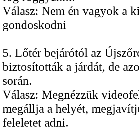
Válasz: Nem én vagyok a kiv
gondoskodni
5. Lőtér bejárótól az Újsző
biztosították a járdát, de az
során.
Válasz: Megnézzük videofel
megállja a helyét, megjavít
feleletet adni.