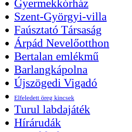
Gyermekkórház
Szent-Györgyi-villa
Faúsztató Társaság
Árpád Nevelőotthon
Bertalan emlékmű
Barlangkápolna
Újszögedi Vigadó
Elfeledett öreg kincsek
Turul labdajáték
Hírárudák