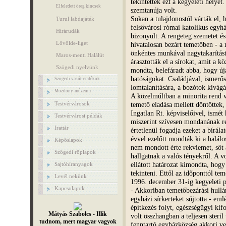
tekintették ezt a kegyeleti helye
Elfeledett öreg kincsek
szemtanúja volt.
Sokan a tulajdonostól várták el, h
Turul labdajáték
felsővárosi római katolikus egyh
Hírárudák
bizonyult. A rengeteg szemetet és 
Lövölde-liget
hivatalosan bezárt temetőben - a 
önkéntes munkával nagytakarítást
Maros-menti Halálút
árasztották el a sírokat, amit a 
Szögedi nyelvünk
mondta, belefáradt abba, hogy úja
hatóságokat. Családjával, ismerős
Szögedi vasút-emlékök
lomtalanítására, a bozótok kivágá
Mozdony-múzeum
A közelmúltban a minorita rend ve
temető eladása mellett döntöttek,
Testvérvárosok
Ingatlan Rt. képviselőivel, ismét 
Testvérvárosi példák
miszerint szívesen mondanának re
Irattár
értetlenül fogadja ezeket a bírál
évvel ezelőtt mondták ki a halálos
Képöslapok
nem mondott érte rekviemet, sőt a
Szögedi röplapok
hallgatnak a valós tényekről. A 
ellátott határozat kimondta, hogy 
Sajtóhíranyagok
tekinteni. Ettől az időponttól te
Levél nekünk
1996. december 31-ig kegyeleti p
Kapcsolapok
- Akkoriban temetőbezárási hullá
egyházi sírkerteket sújtotta - eml
építkezés folyt, egészségügyi ki
Mátyás Szabolcs - Illik
volt összhangban a teljesen steril
tudnom, mert magyar vagyok
fenntartó egyházközség akkori ve