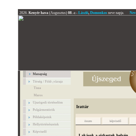
2026.
Kenyér hava
(Augusztus)
08
.-a -
László
,
Domonkos
neve napja.
Nev
Manapság
Térség / Föld-,vízrajz
Tisza
Maros
Ujszögedi történelöm
Irattár
Polgármestörök
Példaképeink
összes
képviselő
Hellytörténészeink
Képviselő
Lakások a sírkertek helyén