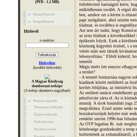
(PFD - 1.2 MB)
fellebbviteli hatóságtól kérte, h
működhessen tovább. A végső döf
ben, amikor ezt a kérést is elutas
Hungarikumok
papi szolgálatot, ahol szintén te
Szegedikumok
tilalmat, és továbbra is engedély
Azt sem árt tudni, hogy Komócsi
Hírlevél
az urna tilalmát a következőkkel
építkezés folyik. Ezek a körülmé
e-mailcím:
közönség kegyeleti érzését, s a t
vétele után sem látszik kívánato
lebonyolítása." Ebből kiderül, ho
temetőt.
Hírlevéltár
Mégis miért lett ennyire elhagyot
(korábbi hírlevelek)
a terület?
- A temető fenntartása nagyon so
A Magyar Királyság
kiadások között említhető az őrzé
domborzati terképe
kerítés felújítása, az öntözővíz bi
(A terkép rákattintva nagyítható)
Az említett tanácsi rendelkezés g
pénzforrást zárta el. Az is köztu
Nemzeti ügyeink
muszáj. A sírok használati joga 2
Természeti értékeink
megváltásra. Ezzel szinte senki n
hozzátartozójuk helyére már senki
Épített értékeink
rendelet szerint 1996-ban felszá
Étökművészet
Az OTP Ingatlan Rt. már megbízo
kötelessége gondoskodni a terep 
Hazafias versek
holttestének az exhumálásáról, a 
Hazafias dalok