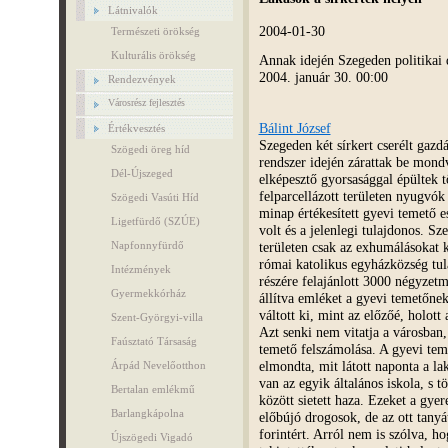
Látnivalók
2004-01-30
Természeti örökség
Kulturális örökség
Annak idején Szegeden politikai 
2004. január 30. 00:00
Rendezvények
Városrész fejlesztés
Bálint József
Értékvesztés
Szegeden két sírkert cserélt gazd
Szögedi öreg híd
rendszer idején zárattak be mond
Dél-Újszeged
elképesztő gyorsasággal épültek t
felparcellázott területen nyugvó
Szögedi Vasúti Híd
minap értékesített gyevi temető 
Ligetfürdő (SZÚE)
volt és a jelenlegi tulajdonos. Sz
területen csak az exhumálásokat 
Napfonnyfürdő
római katolikus egyházközség tu
Intézmények
részére felajánlott 3000 négyzetm
Gyermekkórház
állítva emléket a gyevi temetőne
váltott ki, mint az előzőé, holot
Szent-Györgyi-villa
Azt senki nem vitatja a városban
Faúsztató Társaság
temető felszámolása. A gyevi tem
elmondta, mit látott naponta a la
Árpád Nevelőotthon
van az egyik általános iskola, s t
Bertalan emlékmű
között sietett haza. Ezeket a gy
Barlangkápolna
előbújó drogosok, de az ott tanyá
forintért. Arról nem is szólva, h
Újszögedi Vigadó