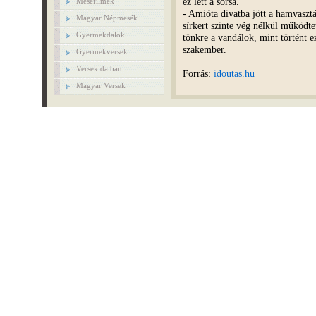
ez lett a sorsa.
Mesefilmek
- Amióta divatba jött a hamvasztá
Magyar Népmesék
sírkert szinte vég nélkül működtet
Gyermekdalok
tönkre a vandálok, mint történt e
szakember.
Gyermekversek
Versek dalban
Forrás:
idoutas.hu
Magyar Versek