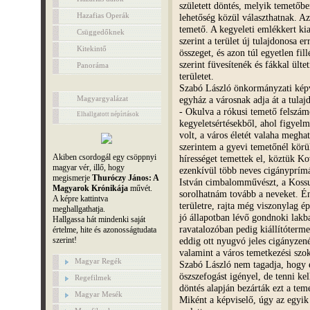
született döntés, melyik temetőbe
Hazafias Operák
lehetőség közül választhatnak. A
temető. A kegyeleti emlékkert kia
Csüggedőknek
szerint a terület új tulajdonosa e
Kitekintő
összeget, és azon túl egyetlen fil
szerint füvesítenék és fákkal ült
Panoráma
területet.
Szabó László önkormányzati képvi
egyház a városnak adja át a tulaj
Magyargyalázat
- Okulva a rókusi temető felszám
Elhallgatott népírtások
kegyeletsértésekből, ahol figyelm
volt, a város életét valaha megh
szerintem a gyevi temetőnél körül
Akiben csordogál egy csöppnyi
hírességet temettek el, köztük Kov
magyar vér, illő, hogy
ezenkívül több neves cigányprímá
megismerje
Thuróczy János: A
István cimbalomművészt, a Kossut
Magyarok Krónikája
művét.
sorolhatnám tovább a neveket. Én
A képre kattintva
területre, rajta még viszonylag é
meghallgathatja.
jó állapotban lévő gondnoki lakb
Hallgassa hát mindenki saját
ravatalozóban pedig kiállítóterme
értelme, hite és azonosságtudata
eddig ott nyugvó jeles cigányzené
szerint!
valamint a város temetkezési szok
Magyar Regék
Szabó László nem tagadja, hogy e
öszszefogást igényel, de tenni ke
Regefilmek
döntés alapján bezárták ezt a tem
Magyar Mesék
Miként a képviselő, úgy az egyik 