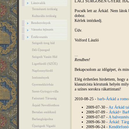
LACI SÜRGŐSEN GYERE HA
Látnivalók
Természeti örökség
Pocsék lett az Árkád. Nem láto
doboz.
Kulturális örökség
Kérlek intézkedj.
Rendezvények
Üdv.
Városrész fejlesztés
Értékvesztés
Volford László
Szögedi öreg híd
Dél-Újszeged
...
Szögedi Vasúti Híd
Rendben!
Ligetfürdő (SZÚE)
Bekapcsolom az időgépet, és mi
Napfonnyfürdő
Intézmények
Elég érthetően hirdettem, hogy a
klasszicista körutunk helyén mily
Gyermekkórház
a színes sorokra rákattintani!
Szent-Györgyi-villa
2010-08-25 -
barb-Árkád a romo
Faúsztató Társaság
Árpád Nevelőotthon
2009-07-30 -
Az Árkád tal
2009-07-09 -
Árkád= Barb
Bertalan emlékmű
2009-07-07 -
A balvezetés
Barlangkápolna
2009-06-30 -
Árkád: Tárgy
Újszögedi Vigadó
2009-06-24 -
Kendörfonó-