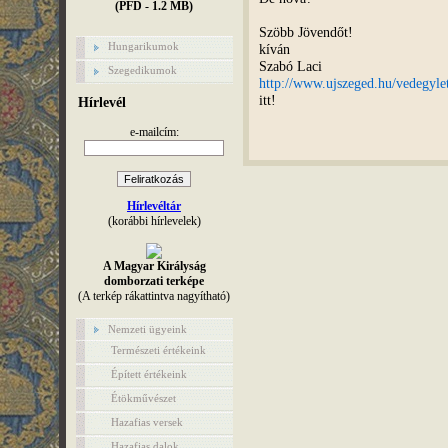
(PFD - 1.2 MB)
Szöbb Jövendőt!
Hungarikumok
kíván
Szabó Laci
Szegedikumok
http://www.ujszeged.hu/vedegyle
itt!
Hírlevél
e-mailcím:
Hírlevéltár
(korábbi hírlevelek)
A Magyar Királyság
domborzati terképe
(A terkép rákattintva nagyítható)
Nemzeti ügyeink
Természeti értékeink
Épített értékeink
Étökművészet
Hazafias versek
Hazafias dalok