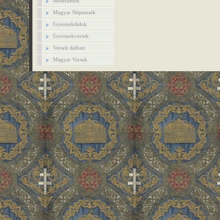
Mesefilmek
Magyar Népmesék
Gyermekdalok
Gyermekversek
Versek dalban
Magyar Versek