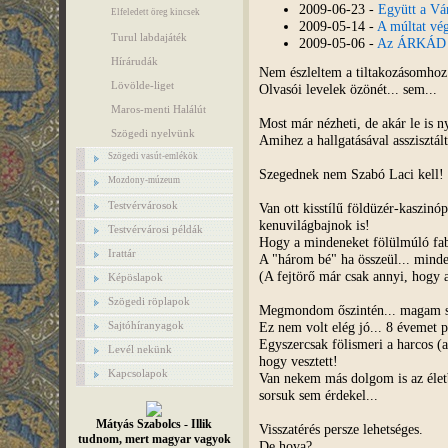
2009-06-23 -
Együtt a Vá
Elfeledett öreg kincsek
2009-05-14 -
A múltat vég
Turul labdajáték
2009-05-06 -
Az ÁRKÁD le
Hírárudák
Nem észleltem a tiltakozásomhoz 
Lövölde-liget
Olvasói levelek özönét... sem...
Maros-menti Halálút
Most már nézheti, de akár le is n
Szögedi nyelvünk
Amihez a hallgatásával asszisztált
Szögedi vasút-emlékök
Szegednek nem Szabó Laci kell! 
Mozdony-múzeum
Testvérvárosok
Van ott kisstílű földüzér-kaszinó
kenuvilágbajnok is!
Testvérvárosi példák
Hogy a mindeneket fölülmúló fabo
Irattár
A "három bé" ha összeül... mind
(A fejtörő már csak annyi, hogy 
Képöslapok
Szögedi röplapok
Megmondom őszintén... magam sok
Ez nem volt elég jó... 8 évemet 
Sajtóhíranyagok
Egyszercsak fölismeri a harcos (
Levél nekünk
hogy vesztett!
Kapcsolapok
Van nekem más dolgom is az életbe
sorsuk sem érdekel...
Mátyás Szabolcs - Illik
Visszatérés persze lehetséges.
tudnom, mert magyar vagyok
De hova?