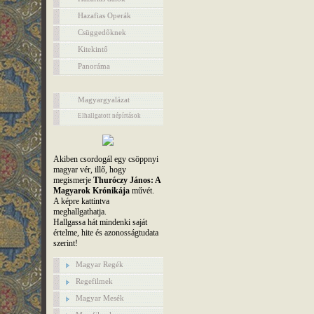
Hazafias Operák
Csüggedőknek
Kitekintő
Panoráma
Magyargyalázat
Elhallgatott népírtások
Akiben csordogál egy csöppnyi
magyar vér, illő, hogy
megismerje
Thuróczy János: A
Magyarok Krónikája
művét.
A képre kattintva
meghallgathatja.
Hallgassa hát mindenki saját
értelme, hite és azonosságtudata
szerint!
Magyar Regék
Regefilmek
Magyar Mesék