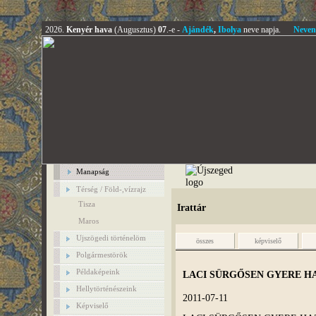
2026.
Kenyér hava
(Augusztus)
07
.-e -
Ajándék
,
Ibolya
neve napja.
Neven
Manapság
Térség / Föld-,vízrajz
Tisza
Irattár
Maros
Ujszögedi történelöm
összes
képviselő
Polgármestörök
Példaképeink
LACI SÜRGŐSEN GYERE H
Hellytörténészeink
2011-07-11
Képviselő