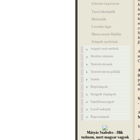
Elfeledett öreg kincsek
M
l
Turul labdajáték
m
h
Hírárudák
m
Lövölde-liget
c
H
Maros-menti Halálút
l
Szögedi nyelvünk
f
Szögedi vasút-emlékök
A
t
Mozdony-múzeum
C
Testvérvárosok
A
Testvérvárosi példák
(
Irattár
p
d
Képöslapok
m
Szögedi röplapok
S
Sajtóhíranyagok
-
Levél nekünk
A
Kapcsolapok
M
S
Mátyás Szabolcs - Illik
tudnom, mert magyar vagyok