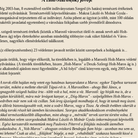
ég 2003-ban, 8 esztendővel ezelőtt indítványoztam Szeged (és határa) természeti értékeinek
édetté nyilvánítását. Természetvédő képviselőtársaim - Makrai László és Molnár Gyula -
ámogatásával terjesztettem elő az indítványt. Azóta pihent az ügyirat (a több, mint 100 oldalas
zakértői javaslattal egyetemben) a városháza fiókjaiban szebb jövendőről álmodozva.
 szögedi természeti értékek (köztük a Marostő városrészt ölelő és annak nevét adó Holt-
aros ág) teljes életrekeltése azonban mindeddig többnyire csak süket fülekkel és Város-
llenes, nagytőkés ellenérdekekkel találkozott.
(z előterjesztésemben) 23 védelemre javasolt terület között szerepelnek a holtágaink is...
gazán örülök, hogy végre előkerült, ha töredékében is, legalább a Marostői Holt-Maros védetté
yilvánítása. (A töredék töredékében, hiszen „Holt-Maros" a Deszk-Szőregi Holt-Maros ág is.)
z alkalomból ajánlom most figyelmükbe „A hű folyó" című könyvem egyik, még 2005-ben
ródott fejezetét:
A torok előtt hajdan még vetett egy hatalmas kanyarulatot a Maros: egykor Tápéhoz tartozott
 terület, miként a mellette elterülő Tápai-rét is. A Marostőben - ahogy Bitó János, a
egnagyobb szögedi halász írta - több volt a hal, mint a víz. Marostő: így hívják ma is, de a
ajdan körülölelő, mára már levágott kanyar, a „Dög-Maros" - szépelgőbben Holt-Maros -
edrében már nem sok víz csillan. Sok öreg újszögedi mondhatja el, hogy itt tanult meg úszni.
z állóvíz biztonságosabb volt, mint a sodró Maros, vagy a Tisza. Az elmúlt években sikerült a
oltág toroki részét két ütemben kicsinosítani. Szorgos akadékoskodásom eredményeként
okkal természetközelibb állapotban, mint ahogy a „mérnöki" tervek szerint történt volna. E
obbításban velem szorgoskodtak Makrai László és Molnár Gyula önkormányzati képviselők
s. Egész karzaterdőt mentettünk meg Paulovics Péterrel a fölújítás második ütemében
yakaskodva. A „Volt-Maros" - ahogyan oviskorú Bendegúz fiam hívja - azonban ma sem az,
mi lehetne! Csak az alsó, „fölújított" bögéje, a már „rehabilitált" szakasza hasonlít kissé a
arosra. Vízutánpótlást ma igen ügyetlenül, hosszú, kalandos úton, csövön át kap a