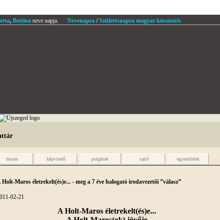
erta
,
Bettina
neve napja.
Nevenapra
/
Születésnapra magyar köszöntés
attár
összes
képviselő
polgárok
sajtó
egyesületek
 Holt-Maros életrekelt(és)e... - meg a 7 éve halogató irodavezetői ”válasz”
011-02-21
A Holt-Maros életrekelt(és)e...
A Holt-Maros(ok) jövője