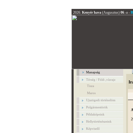
2026.
Kenyér hava
(Augusztus)
06
.-a -
B
Manapság
Térség / Föld-,vízrajz
Ir
Tisza
Maros
Ujszögedi történelöm
Polgármestörök
A
Példaképeink
2
Hellytörténészeink
Képviselő