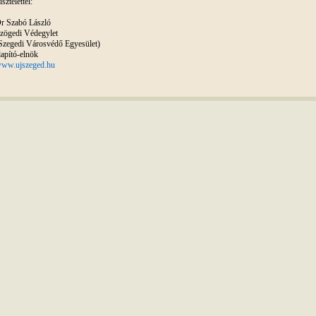
isztelettel:
r Szabó László
zögedi Védegylet
Szegedi Városvédő Egyesület)
lapító-elnök
ww.ujszeged.hu