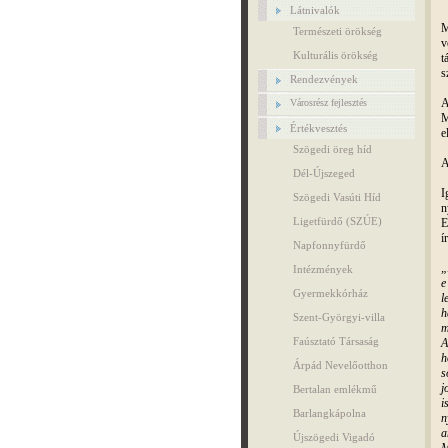
Látnivalók
M
Természeti örökség
v
Kulturális örökség
t
s
Rendezvények
A
Városrész fejlesztés
M
Értékvesztés
e
Szögedi öreg híd
A
Dél-Újszeged
I
Szögedi Vasúti Híd
n
Ligetfürdő (SZÚE)
E
í
Napfonnyfürdő
„
Intézmények
e
Gyermekkórház
l
h
Szent-Györgyi-villa
m
Faúsztató Társaság
A
h
Árpád Nevelőotthon
s
j
Bertalan emlékmű
i
Barlangkápolna
n
a
Újszögedi Vigadó
M