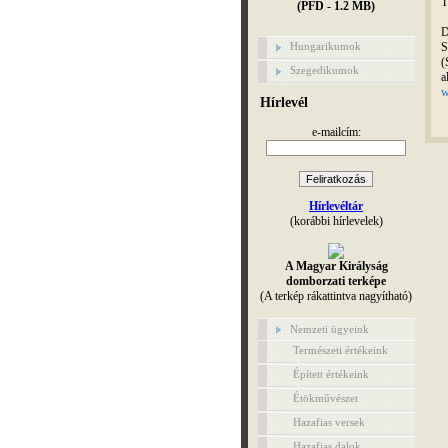
T
(PFD - 1.2 MB)
D
S
Hungarikumok
(
Szegedikumok
a
w
Hírlevél
e-mailcím:
Hírlevéltár
(korábbi hírlevelek)
A Magyar Királyság
domborzati terképe
(A terkép rákattintva nagyítható)
Nemzeti ügyeink
Természeti értékeink
Épített értékeink
Étökművészet
Hazafias versek
Hazafias dalok