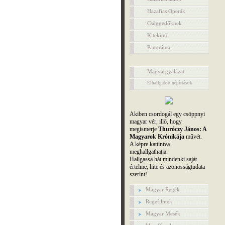
Hazafias Operák
Csüggedőknek
Kitekintő
Panoráma
Magyargyalázat
Elhallgatott népírtások
Akiben csordogál egy csöppnyi
magyar vér, illő, hogy
megismerje
Thuróczy János: A
Magyarok Krónikája
művét.
A képre kattintva
meghallgathatja.
Hallgassa hát mindenki saját
értelme, hite és azonosságtudata
szerint!
Magyar Regék
Regefilmek
Magyar Mesék