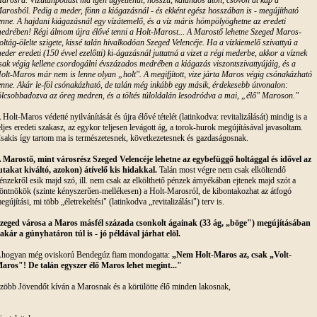
arosból. Pedig a meder, fönn a kiágazásnál - és ekként egész hosszában is - megújítható
enne. A hajdani kiágazásnál egy vízátemelő, és a víz máris hömpölyöghetne az eredeti
edrében! Régi álmom újra élővé tenni a Holt-Marost... A Marostő lehetne Szeged Maros-
oltág-ölelte szigete, kissé talán hivalkodóan Szeged Velencéje. Ha a vízkiemelő szivattyú a
eder eredeti (150 évvel ezelőtti) ki-ágazásnál juttatná a vizet a régi mederbe, akkor a víznek
sak végig kellene csordogálni évszázados medrében a kiágazás viszontszivattyújáig, és a
olt-Maros már nem is lenne olyan „holt". A megifjított, vize járta Maros végig csónakázható
enne. Akár le-föl csónakázható, de talán még inkább egy másik, érdekesebb útvonalon:
ölcsobbadozva az öreg medren, és a töltés túloldalán lesodródva a mai, „élő" Maroson."
 Holt-Maros védetté nyilvánítását és újra élővé tételét (latinkodva: revitalizálását) mindig is a
eljes eredeti szakasz, az egykor teljesen levágott ág, a torok-hurok megújításával javasoltam.
sakis így tartom ma is természetesnek, következetesnek és gazdaságosnak.
 Marostő, mint városrész Szeged Velencéje lehetne az egybefüggő holtággal és idővel az
utakat kiváltó, azokon) átívelő kis hidakkal.
Talán most végre nem csak elköltendő
énzekről esik majd szó, ill. nem csak az elkölthető pénzek árnyékában ejtenek majd szót a
öntnökök (szinte kényszerűen-mellékesen) a Holt-Marosról, de kibontakozhat az átfogó
egújítási, mi több „életrekeltési" (latinkodva „revitalizálási") terv is.
zeged városa a Maros másfél százada csonkolt ágainak (33 ág, „böge") megújításában
 akár a gúnyhatáron túl is - jó példával járhat elöl.
hogyan még oviskorú Bendegúz fiam mondogatta:
„Nem Holt-Maros az, csak „Volt-
aros"! De talán egyszer élő Maros lehet megint..."
zöbb Jövendőt kíván a Marosnak és a körülötte élő minden lakosnak,