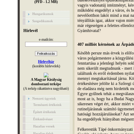
(PFD - 1.2 MB)
vagyis vadonatúj intézményt, kér
működési engedélyt a város, és h
Hungarikumok
nevelőotthon lakói mind a mai n
tényállítás igaz, akkor vajon mi
Szegedikumok
már régesrégen a felettes ellenő
Gyámhivatal?
Hírlevél
e-mailcím:
407 milliót kérnének az Árpádé
Később persze más érvek is előfo
város polgármestere a közgyűlési
Hírlevéltár
fenntartása a jelenlegi helyén s
(korábbi hírlevelek)
nem sikerült megtudnunk - mert 
találtunk és erről érdemben nyila
mennyi megtakarítással járna. Kö
A Magyar Királyság
értékesítésre jelölte ki a Szőregi ú
domborzati terképe
de eladásra még nem hirdették m
(A terkép rákattintva nagyítható)
Egyre gyűlnek tehát a megválaszo
most az is, hogy ha a Budai Nag
Nemzeti ügyeink
sikeresen véget ért, akkor miért 
Természeti értékeink
rutineljárásnak számító ügymene
Épített értékeink
hatósági hozzájárulásokat? Azt se
ha engedélyek hiányában mégsem
Étökművészet
Hazafias versek
Felkerestük Tápé önkormányzati k
Hazafias dalok