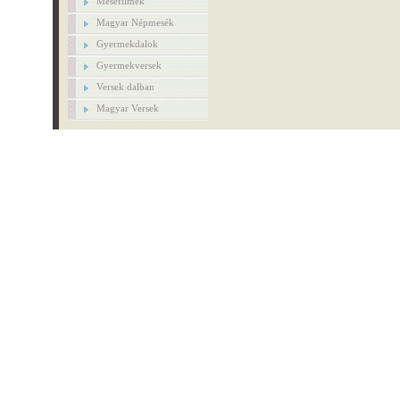
Mesefilmek
Magyar Népmesék
Gyermekdalok
Gyermekversek
Versek dalban
Magyar Versek