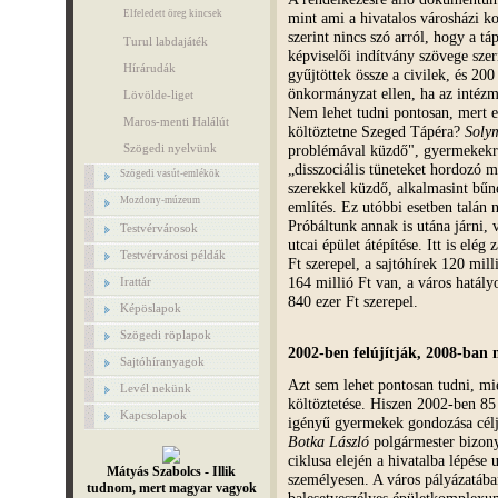
Elfeledett öreg kincsek
mint ami a hivatalos városházi 
szerint nincs szó arról, hogy a tá
Turul labdajáték
képviselői indítvány szövege szer
Hírárudák
gyűjtöttek össze a civilek, és 200
önkormányzat ellen, ha az inté
Lövölde-liget
Nem lehet tudni pontosan, mert e
Maros-menti Halálút
költöztetne Szeged Tápéra?
Soly
problémával küzdő", gyermekekről
Szögedi nyelvünk
„disszociális tüneteket hordozó m
Szögedi vasút-emlékök
szerekkel küzdő, alkalmasint bűn
Mozdony-múzeum
említés. Ez utóbbi esetben talán n
Próbáltunk annak is utána járni,
Testvérvárosok
utcai épület átépítése. Itt is elé
Testvérvárosi példák
Ft szerepel, a sajtóhírek 120 mil
164 millió Ft van, a város hatály
Irattár
840 ezer Ft szerepel.
Képöslapok
Szögedi röplapok
2002-ben felújítják, 2008-ban m
Sajtóhíranyagok
Azt sem lehet pontosan tudni, mié
Levél nekünk
költöztetése. Hiszen 2002-ben 85 m
Kapcsolapok
igényű gyermekek gondozása céljá
Botka László
polgármester bizonyá
ciklusa elején a hivatalba lépése 
Mátyás Szabolcs - Illik
személyesen. A város pályázatába
tudnom, mert magyar vagyok
balesetveszélyes épületkomplexum