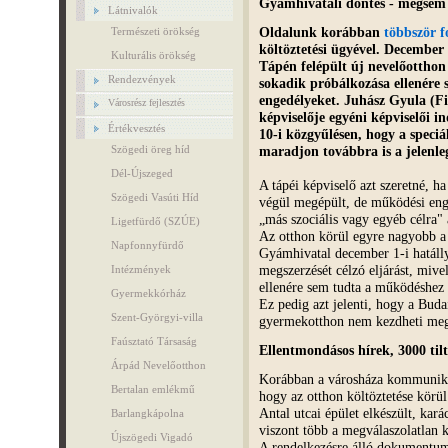
Gyámhivatali döntés - mégsem 
Látnivalók
Oldalunk korábban
többször f
Természeti örökség
költöztetési ügyével. December
Kulturális örökség
Tápén felépült új nevelőotthon 
Rendezvények
sokadik próbálkozása ellenére 
engedélyeket. Juhász Gyula (
Városrész fejlesztés
képviselője egyéni képviselői 
Értékvesztés
10-i közgyűlésen, hogy a speciá
maradjon továbbra is a jelenleg
Szögedi öreg híd
Dél-Újszeged
A tápéi képviselő azt szeretné, ha
Szögedi Vasúti Híd
végül megépült, de működési enge
„más szociális vagy egyéb célra"
Ligetfürdő (SZÚE)
Az otthon körül egyre nagyobb a
Napfonnyfürdő
Gyámhivatal december 1-i hatáll
megszerzését célzó eljárást, miv
Intézmények
ellenére sem tudta a működéshez 
Gyermekkórház
Ez pedig azt jelenti, hogy a Buda
Szent-Györgyi-villa
gyermekotthon nem kezdheti me
Faúsztató Társaság
Ellentmondásos hírek, 3000 tilt
Árpád Nevelőotthon
Korábban a városháza kommunikác
Bertalan emlékmű
hogy az otthon költöztetése kör
Antal utcai épület elkészült, ka
Barlangkápolna
viszont több a megválaszolatlan 
Újszögedi Vigadó
A rendelkezésre álló dokumentum