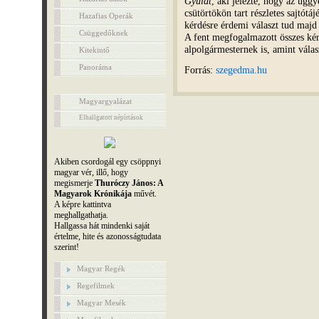
Gyulát
, aki jelezte, hogy az ügg
csütörtökön tart részletes sajtótá
Hazafias Operák
kérdésre érdemi választ tud majd 
Csüggedőknek
A fent megfogalmazott összes k
alpolgármesternek is, amint válas
Kitekintő
Panoráma
Forrás:
szegedma.hu
Magyargyalázat
Elhallgatott népírtások
Akiben csordogál egy csöppnyi
magyar vér, illő, hogy
megismerje
Thuróczy János: A
Magyarok Krónikája
művét.
A képre kattintva
meghallgathatja.
Hallgassa hát mindenki saját
értelme, hite és azonosságtudata
szerint!
Magyar Regék
Regefilmek
Magyar Mesék