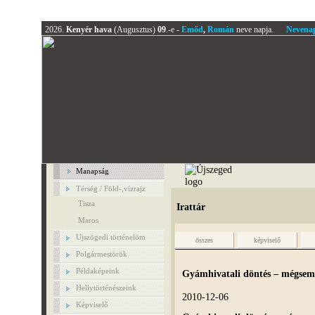
2026.
Kenyér hava
(Augusztus)
09
.-e -
Emőd
,
Román
neve napja.
Nevena
Manapság
Térség / Föld-,vízrajz
Tisza
Irattár
Maros
Ujszögedi történelöm
összes
képviselő
Polgármestörök
Példaképeink
Gyámhivatali döntés – mégsem 
Hellytörténészeink
2010-12-06
Képviselő