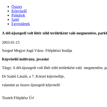
Összes
Képviselő
Polgárok
Sajtó
Egyesületek
A dél-újszegedi volt lõtér zöld területként való megmentése, park
2003-01-15
Szeged Megyei Jogú Város Fõépítészi Irodája
Képviselõi indítvány, javaslat
Tárgy: A dél-újszegedi volt lõtér zöld területként való megmentése, p
Dr Szabó László, a 7. Körzet képviselõje,
valamint az összes újszegedi képviselõ
Tisztelt Fõépítész Úr!