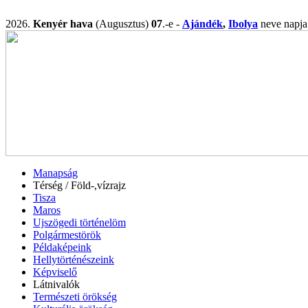
2026.
Kenyér hava
(Augusztus)
07
.-e -
Ajándék
,
Ibolya
neve nap
Manapság
Térség / Föld-,vízrajz
Tisza
Maros
Ujszögedi történelöm
Polgármestörök
Példaképeink
Hellytörténészeink
Képviselő
Látnivalók
Természeti örökség