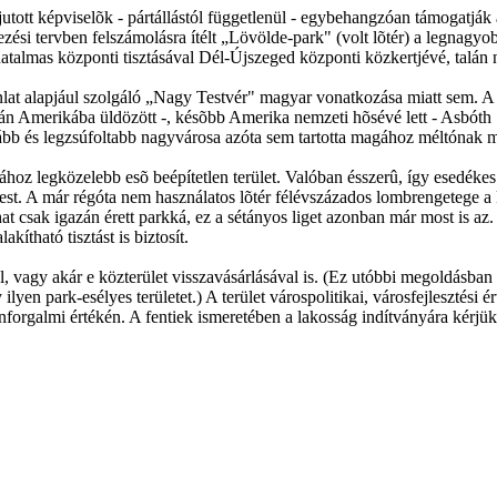
ejutott képviselõk - pártállástól függetlenül - egybehangzóan támogatjá
ezési tervben felszámolásra ítélt „Lövölde-park" (volt lõtér) a legnagyob
hatalmas központi tisztásával Dél-Újszeged központi közkertjévé, talán 
lat alapjául szolgáló „Nagy Testvér" magyar vonatkozása miatt sem. A 
után Amerikába üldözött -, késõbb Amerika nemzeti hõsévé lett - Asbó
gább és legzsúfoltabb nagyvárosa azóta sem tartotta magához méltónak m
ontjához legközelebb esõ beépítetlen terület. Valóban ésszerû, így esedé
yest. A már régóta nem használatos lõtér félévszázados lombrengetege a
hat csak igazán érett parkká, ez a sétányos liget azonban már most is az
kítható tisztást is biztosít.
el, vagy akár e közterület visszavásárlásával is. (Ez utóbbi megoldásba
yen park-esélyes területet.) A terület várospolitikai, városfejlesztési é
nforgalmi értékén. A fentiek ismeretében a lakosság indítványára kérjük