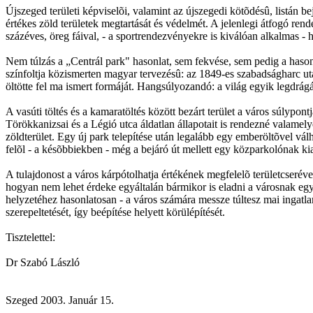
Újszeged területi képviselõi, valamint az újszegedi kötõdésû, listán b
értékes zöld területek megtartását és védelmét. A jelenlegi átfogó rend
százéves, öreg fáival, - a sportrendezvényekre is kiválóan alkalmas - 
Nem túlzás a „Centrál park" hasonlat, sem fekvése, sem pedig a hason
színfoltja közismerten magyar tervezésû: az 1849-es szabadságharc 
öltötte fel ma ismert formáját. Hangsúlyozandó: a világ egyik legdrá
A vasúti töltés és a kamaratöltés között bezárt terület a város súlyp
Törökkanizsai és a Légió utca áldatlan állapotait is rendezné valamel
zöldterület. Egy új park telepítése után legalább egy emberöltõvel vál
felõl - a késõbbiekben - még a bejáró út mellett egy közparkolónak kiala
A tulajdonost a város kárpótolhatja értékének megfelelõ területcserév
hogyan nem lehet érdeke egyáltalán bármikor is eladni a városnak egy il
helyzetéhez hasonlatosan - a város számára messze túltesz mai ingatla
szerepeltetését, így beépítése helyett körülépítését.
Tisztelettel:
Dr Szabó László
Szeged 2003. Január 15.