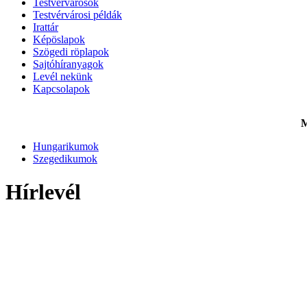
Testvérvárosok
Testvérvárosi példák
Irattár
Képöslapok
Szögedi röplapok
Sajtóhíranyagok
Levél nekünk
Kapcsolapok
M
Hungarikumok
Szegedikumok
Hírlevél