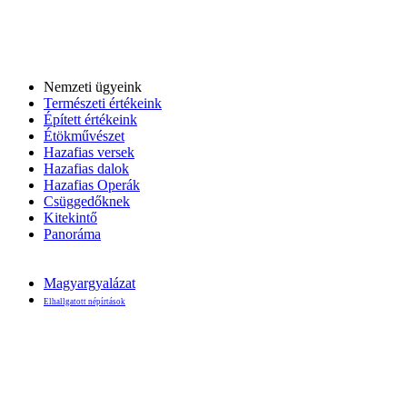
Nemzeti ügyeink
Természeti értékeink
Épített értékeink
Étökművészet
Hazafias versek
Hazafias dalok
Hazafias Operák
Csüggedőknek
Kitekintő
Panoráma
Magyargyalázat
Elhallgatott népírtások