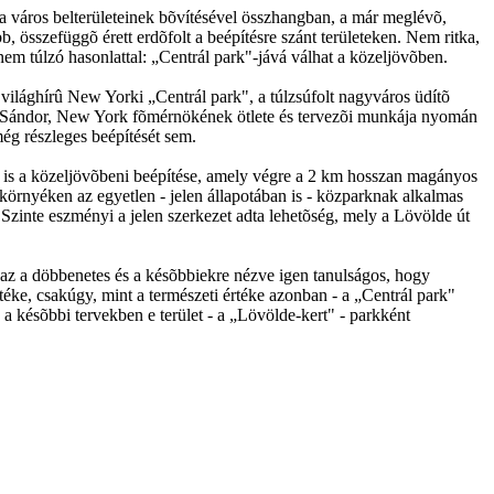
k a város belterületeinek bõvítésével összhangban, a már meglévõ,
b, összefüggõ érett erdõfolt a beépítésre szánt területeken. Nem ritka,
nem túlzó hasonlattal: „Centrál park"-jává válhat a közeljövõben.
világhírû New Yorki „Centrál park", a túlzsúfolt nagyváros üdítõ
th Sándor, New York fõmérnökének ötlete és tervezõi munkája nyomán
ég részleges beépítését sem.
kes is a közeljövõbeni beépítése, amely végre a 2 km hosszan magányos
 környéken az egyetlen - jelen állapotában is - közparknak alkalmas
. Szinte eszményi a jelen szerkezet adta lehetõség, mely a Lövölde út
n az a döbbenetes és a késõbbiekre nézve igen tanulságos, hogy
rtéke, csakúgy, mint a természeti értéke azonban - a „Centrál park"
 a késõbbi tervekben e terület - a „Lövölde-kert" - parkként