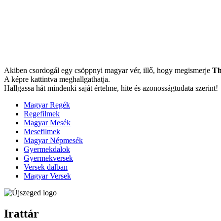
Akiben csordogál egy csöppnyi magyar vér, illő, hogy megismerje
Th
A képre kattintva meghallgathatja.
Hallgassa hát mindenki saját értelme, hite és azonosságtudata szerint!
Magyar Regék
Regefilmek
Magyar Mesék
Mesefilmek
Magyar Népmesék
Gyermekdalok
Gyermekversek
Versek dalban
Magyar Versek
Irattár