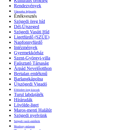
Kulturális örökség
Rendezvények
Városrész fejlesztés
Értékvesztés
Szögedi öreg híd
Dél-Újszeged
Szögedi Vasúti Híd
Ligetfürdő (SZÚE)
Napfonnyfürdő
Intézmények
Gyermekkórház
Szent-Györgyi-villa
Faúsztató Társaság
Árpád Nevelőotthon
Bertalan emlékmű
Barlangkápolna
Újszögedi Vigadó
Elfeledett öreg kincsek
Turul labdajáték
Hírárudák
Lövölde-liget
Maros-menti Halálút
Szögedi nyelvünk
Szögedi vasút-emlékök
Mozdony-múzeum