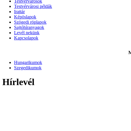
Testvérvárosok
Testvérvárosi példák
Irattár
Képöslapok
Szögedi röplapok
Sajtóhíranyagok
Levél nekünk
Kapcsolapok
M
Hungarikumok
Szegedikumok
Hírlevél