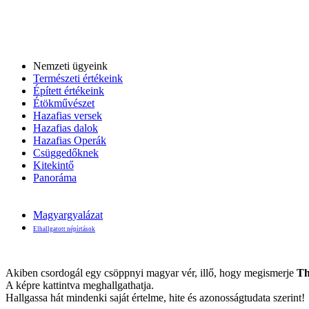
Nemzeti ügyeink
Természeti értékeink
Épített értékeink
Étökművészet
Hazafias versek
Hazafias dalok
Hazafias Operák
Csüggedőknek
Kitekintő
Panoráma
Magyargyalázat
Elhallgatott népírtások
Akiben csordogál egy csöppnyi magyar vér, illő, hogy megismerje
Th
A képre kattintva meghallgathatja.
Hallgassa hát mindenki saját értelme, hite és azonosságtudata szerint!