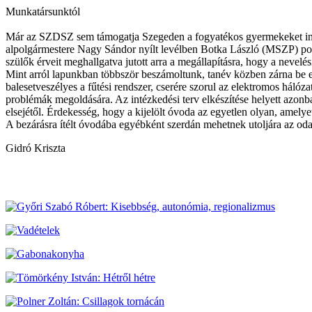
Munkatársunktól
Már az SZDSZ sem támogatja Szegeden a fogyatékos gyermekeket integr
alpolgármestere Nagy Sándor nyílt levélben Botka László (MSZP) po
szülők érveit meghallgatva jutott arra a megállapításra, hogy a nevel
Mint arról lapunkban többször beszámoltunk, tanév közben zárna be e
balesetveszélyes a fűtési rendszer, cserére szorul az elektromos hál
problémák megoldására. Az intézkedési terv elkészítése helyett azonb
elsejétől. Érdekesség, hogy a kijelölt óvoda az egyetlen olyan, amely
A bezárásra ítélt óvodába egyébként szerdán mehetnek utoljára az oda 
Gidró Kriszta