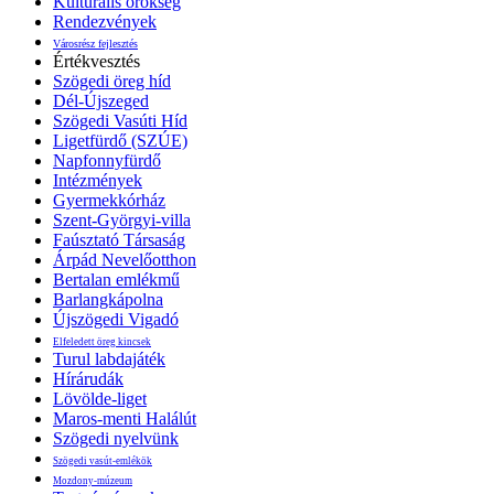
Kulturális örökség
Rendezvények
Városrész fejlesztés
Értékvesztés
Szögedi öreg híd
Dél-Újszeged
Szögedi Vasúti Híd
Ligetfürdő (SZÚE)
Napfonnyfürdő
Intézmények
Gyermekkórház
Szent-Györgyi-villa
Faúsztató Társaság
Árpád Nevelőotthon
Bertalan emlékmű
Barlangkápolna
Újszögedi Vigadó
Elfeledett öreg kincsek
Turul labdajáték
Hírárudák
Lövölde-liget
Maros-menti Halálút
Szögedi nyelvünk
Szögedi vasút-emlékök
Mozdony-múzeum