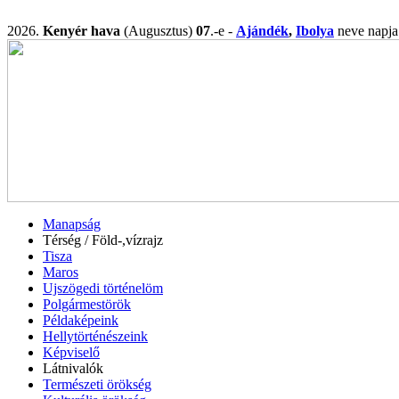
2026.
Kenyér hava
(Augusztus)
07
.-e -
Ajándék
,
Ibolya
neve nap
Manapság
Térség / Föld-,vízrajz
Tisza
Maros
Ujszögedi történelöm
Polgármestörök
Példaképeink
Hellytörténészeink
Képviselő
Látnivalók
Természeti örökség