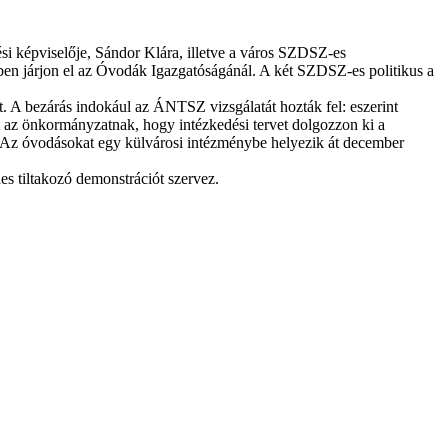
i képviselője, Sándor Klára, illetve a város SZDSZ-es
en járjon el az Óvodák Igazgatóságánál. A két SZDSZ-es politikus a
 A bezárás indokául az ÁNTSZ vizsgálatát hozták fel: eszerint
t az önkormányzatnak, hogy intézkedési tervet dolgozzon ki a
e. Az óvodásokat egy külvárosi intézménybe helyezik át december
es tiltakozó demonstrációt szervez.