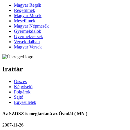
Magyar Regék
Regefilmek
Magyar Mesék
Mesefilmek
Magyar Népmesék
Gyermekdalok
Gyermekversek
Versek dalban
Magyar Versek
Irattár
Összes
Képviselő
Polgárok
Sajtó
Egyesületek
Az SZDSZ is megtartaná az Óvodát ( MN )
2007-11-26