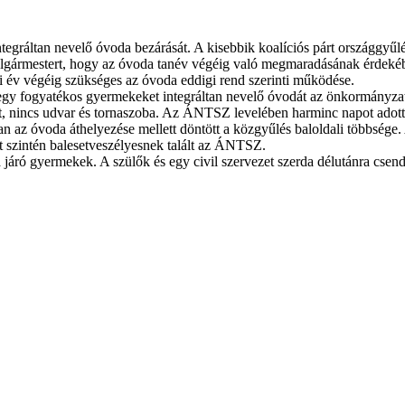
áltan nevelő óvoda bezárását. A kisebbik koalíciós párt országgyűlés
lgármestert, hogy az óvoda tanév végéig való megmaradásának érdekéb
ési év végéig szükséges az óvoda eddigi rend szerinti működése.
gy fogyatékos gyermekeket integráltan nevelő óvodát az önkormányzat.
ózat, nincs udvar és tornaszoba. Az ÁNTSZ levelében harminc napot adot
an az óvoda áthelyezése mellett döntött a közgyűlés baloldali többség
et szintén balesetveszélyesnek talált az ÁNTSZ.
járó gyermekek. A szülők és egy civil szervezet szerda délutánra csend