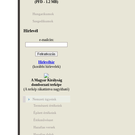
(PFD - 1.2 MB)
Hungarikumok
Szegedikumok
Hírlevél
e-mailcím:
Hírlevéltár
(korábbi hírlevelek)
A Magyar Királyság
domborzati terképe
(A terkép rákattintva nagyítható)
Nemzeti ügyeink
Természeti értékeink
Épített értékeink
Étökművészet
Hazafias versek
Hazafias dalok