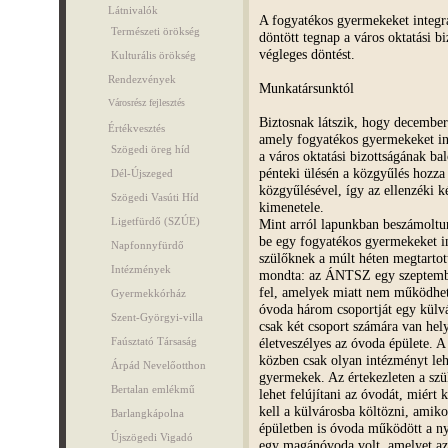
Látnivalók
A fogyatékos gyermekeket integrá
Természeti örökség
döntött tegnap a város oktatási 
végleges döntést.
Kulturális örökség
Rendezvények
Munkatársunktól
Városrész fejlesztés
Biztosnak látszik, hogy december 
Értékvesztés
amely fogyatékos gyermekeket int
Szögedi öreg híd
a város oktatási bizottságának ba
pénteki ülésén a közgyűlés hozza
Dél-Újszeged
közgyűlésével, így az ellenzéki k
Szögedi Vasúti Híd
kimenetele.
Ligetfürdő (SZÚE)
Mint arról lapunkban beszámoltun
be egy fogyatékos gyermekeket i
Napfonnyfürdő
szülőknek a múlt héten megtartott 
Intézmények
mondta: az ÁNTSZ egy szeptember
fel, amelyek miatt nem működhe
Gyermekkórház
óvoda három csoportját egy külvá
Szent-Györgyi-villa
csak két csoport számára van hely
életveszélyes az óvoda épülete. A
Faúsztató Társaság
közben csak olyan intézményt leh
Árpád Nevelőotthon
gyermekek. Az értekezleten a szü
Bertalan emlékmű
lehet felújítani az óvodát, miért
kell a külvárosba költözni, amik
Barlangkápolna
épületben is óvoda működött a nyá
Újszögedi Vigadó
egy magánóvoda volt, amelyet az