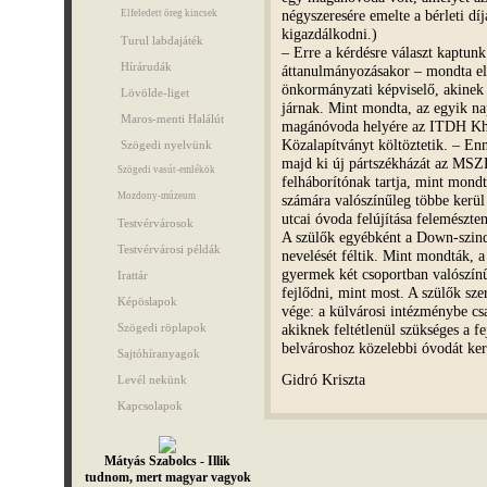
négyszeresére emelte a bérleti dí
Elfeledett öreg kincsek
kigazdálkodni.)
Turul labdajáték
– Erre a kérdésre választ kaptunk
Hírárudák
áttanulmányozásakor – mondta el
önkormányzati képviselő, akinek 
Lövölde-liget
járnak. Mint mondta, az egyik na
Maros-menti Halálút
magánóvoda helyére az ITDH Kht-
Közalapítványt költöztetik. – Enn
Szögedi nyelvünk
majd ki új pártszékházát az MSZ
Szögedi vasút-emlékök
felháborítónak tartja, mint mondt
Mozdony-múzeum
számára valószínűleg többe kerül
utcai óvoda felújítása felemészten
Testvérvárosok
A szülők egyébként a Down-szind
Testvérvárosi példák
nevelését féltik. Mint mondták, a
gyermek két csoportban valószín
Irattár
fejlődni, mint most. A szülők sze
Képöslapok
vége: a külvárosi intézménybe cs
akiknek feltétlenül szükséges a f
Szögedi röplapok
belvároshoz közelebbi óvodát ke
Sajtóhíranyagok
Gidró Kriszta
Levél nekünk
Kapcsolapok
Mátyás Szabolcs - Illik
tudnom, mert magyar vagyok