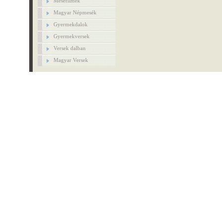
Mesefilmek
Magyar Népmesék
Gyermekdalok
Gyermekversek
Versek dalban
Magyar Versek