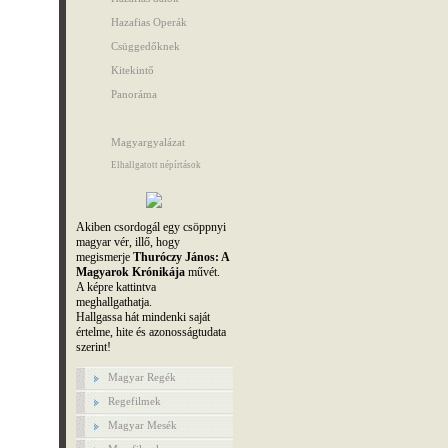
Hazafias Operák
Csüggedőknek
Kitekintő
Panoráma
Magyargyalázat
Elhallgatott népírtások
Akiben csordogál egy csöppnyi
magyar vér, illő, hogy
megismerje
Thuróczy János: A
Magyarok Krónikája
művét.
A képre kattintva
meghallgathatja.
Hallgassa hát mindenki saját
értelme, hite és azonosságtudata
szerint!
Magyar Regék
Regefilmek
Magyar Mesék