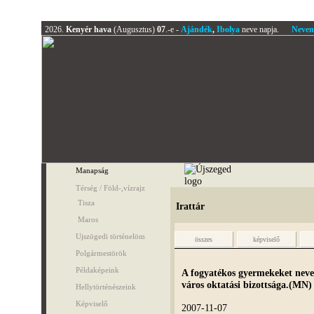
2026.
Kenyér hava
(Augusztus)
07
.-e -
Ajándék
,
Ibolya
neve napja.
Neven
Manapság
Térség / Föld-,vízrajz
Tisza
Irattár
Maros
Ujszögedi történelöm
összes
képviselő
Polgármestörök
Példaképeink
A fogyatékos gyermekeket nevel
város oktatási bizottsága.(MN)
Hellytörténészeink
Képviselő
2007-11-07