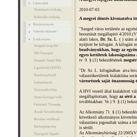
Látnivalók
2010-07-03
Természeti örökség
Kulturális örökség
A megyei döntés kivonatolva it
Rendezvények
"Szeged város területén az egyéni
Városrész fejlesztés
beosztását megállapító 4/2010.(VI
alatti lakos,
Dr. Sz. L
. ( ) szám a
Értékvesztés
nyújtott be kifogást. A kifogást 
Szögedi öreg híd
beadványukban, hogy az egyéni 
Dél-Újszeged
egyes kerületek lakosságszáma
tv. 9. § (1) bekezdésének
megsért
Szögedi Vasúti Híd
Ligetfürdő (SZÚE)
"Dr. Sz. L. kifogásában arra hiv
választókerületek kialakítása sor
Napfonnyfürdő
városrészek saját önazonosság-
Intézmények
Gyermekkórház
A HVI vezető által kialakított vál
megállapítottam, hogy
az sérti a
Szent-Györgyi-villa
továbbiakban: Ve.) 9. § (1) bek
Faúsztató Társaság
Az Alkotmány 71. § (1) bekezdésé
Árpád Nevelőotthon
következő alkotmányos követelmé
Bertalan emlékmű
választásra jogosultak száma a le
Barlangkápolna
is sérült.
Az Alkotmánybíróság 22/2005(VI.
Újszögedi Vigadó