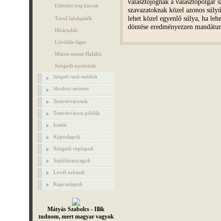
választójognak a választópolgár 
Elfeledett öreg kincsek
szavazatoknak közel azonos súlyú
lehet közel egyenlő súlya, ha le
Turul labdajáték
döntése eredményezzen mandátu
Hírárudák
Lövölde-liget
Maros-menti Halálút
Szögedi nyelvünk
Szögedi vasút-emlékök
Mozdony-múzeum
Testvérvárosok
Testvérvárosi példák
Irattár
Képöslapok
Szögedi röplapok
Sajtóhíranyagok
Levél nekünk
Kapcsolapok
Mátyás Szabolcs - Illik
tudnom, mert magyar vagyok