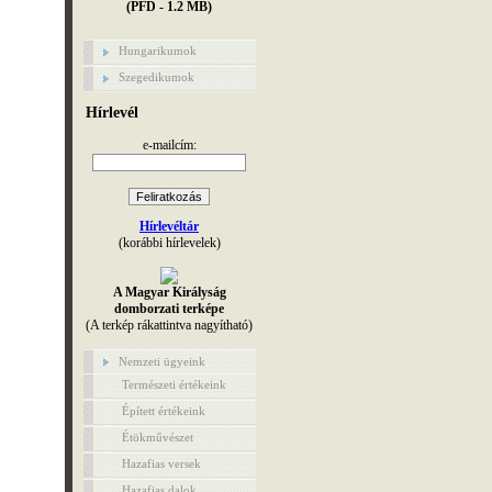
(PFD - 1.2 MB)
Hungarikumok
Szegedikumok
Hírlevél
e-mailcím:
Hírlevéltár
(korábbi hírlevelek)
A Magyar Királyság
domborzati terképe
(A terkép rákattintva nagyítható)
Nemzeti ügyeink
Természeti értékeink
Épített értékeink
Étökművészet
Hazafias versek
Hazafias dalok