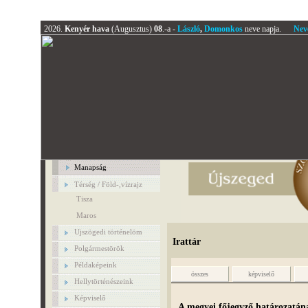
2026.
Kenyér hava
(Augusztus)
08
.-a -
László
,
Domonkos
neve napja.
Nev
Manapság
Térség / Föld-,vízrajz
Tisza
Maros
Ujszögedi történelöm
Irattár
Polgármestörök
Példaképeink
összes
képviselő
Hellytörténészeink
Képviselő
A megyei főjegyző határozatán