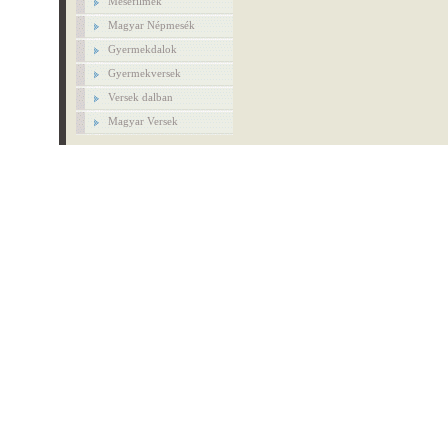
Mesefilmek
Magyar Népmesék
Gyermekdalok
Gyermekversek
Versek dalban
Magyar Versek