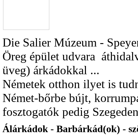
Die Salier Múzeum - Speye
Öreg épület udvara áthidal
üveg) árkádokkal ...
Németek otthon ilyet is tud
Német-bőrbe bújt, korrumpá
fosztogatók pedig Szegede
Álárkádok - Barbárkád(ok) - szö