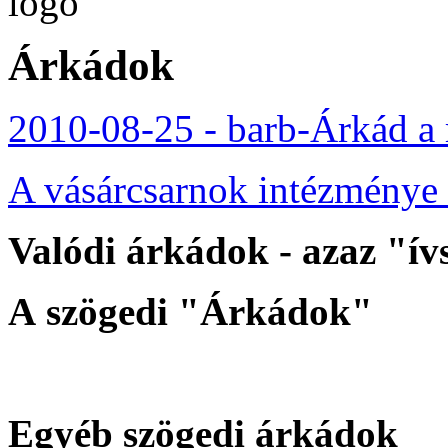
Árkádok
2010-08-25 - barb-Árkád a 
A vásárcsarnok intézménye
Valódi árkádok - azaz "í
A szögedi "Árkádok"
Egyéb szögedi árkádok