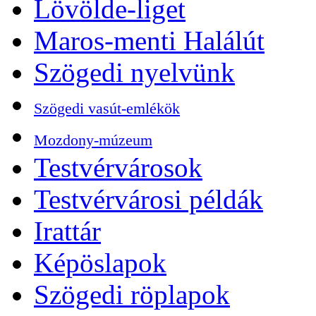
Lövölde-liget
Maros-menti Halálút
Szögedi nyelvünk
Szögedi vasút-emlékök
Mozdony-múzeum
Testvérvárosok
Testvérvárosi példák
Irattár
Képöslapok
Szögedi röplapok