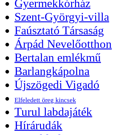
Gyermekkórház
Szent-Györgyi-villa
Faúsztató Társaság
Árpád Nevelőotthon
Bertalan emlékmű
Barlangkápolna
Újszögedi Vigadó
Elfeledett öreg kincsek
Turul labdajáték
Hírárudák