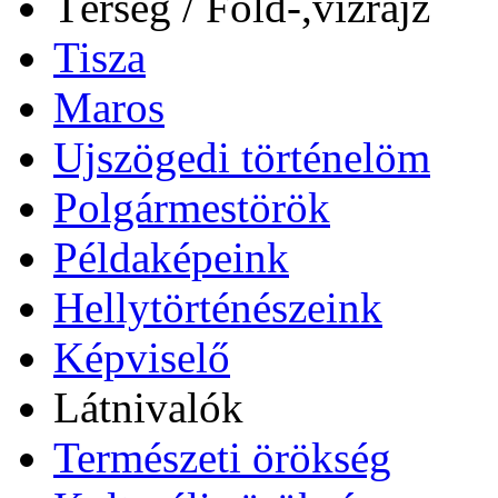
Térség / Föld-,vízrajz
Tisza
Maros
Ujszögedi történelöm
Polgármestörök
Példaképeink
Hellytörténészeink
Képviselő
Látnivalók
Természeti örökség