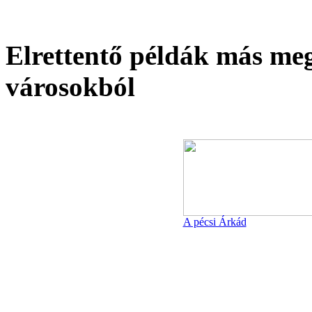
Elrettentő példák más me
városokból
A pécsi Árkád