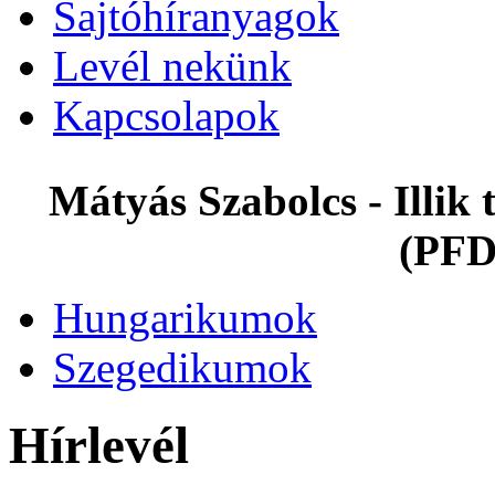
Sajtóhíranyagok
Levél nekünk
Kapcsolapok
Mátyás Szabolcs - Illi
(PFD
Hungarikumok
Szegedikumok
Hírlevél