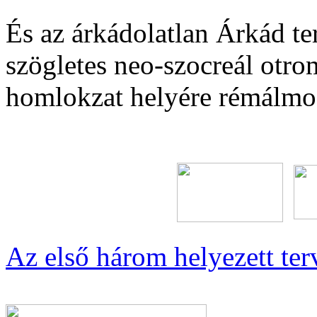
És az árkádolatlan Árkád te
szögletes neo-szocreál otro
homlokzat helyére rémálmo
Az első három helyezett ter