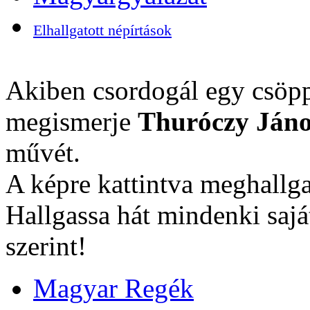
Elhallgatott népírtások
Akiben csordogál egy csöpp
megismerje
Thuróczy Jáno
művét.
A képre kattintva meghallga
Hallgassa hát mindenki sajá
szerint!
Magyar Regék