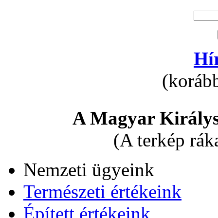
Hí
(korább
A Magyar Királys
(A terkép rák
Nemzeti ügyeink
Természeti értékeink
Épített értékeink