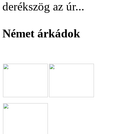
derékszög az úr...
Német árkádok