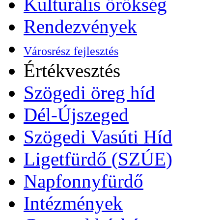
Kulturális örökség
Rendezvények
Városrész fejlesztés
Értékvesztés
Szögedi öreg híd
Dél-Újszeged
Szögedi Vasúti Híd
Ligetfürdő (SZÚE)
Napfonnyfürdő
Intézmények