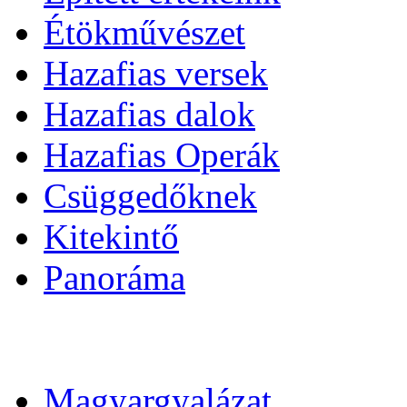
Étökművészet
Hazafias versek
Hazafias dalok
Hazafias Operák
Csüggedőknek
Kitekintő
Panoráma
Magyargyalázat