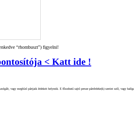
genkedve “rhombuszt”) figyelni!
ontosítója < Katt ide !
olgált, vagy megbízó pártjaik érdekeit helyezik. E fősodratú sajtó persze pártérdeke(k) szerint szól, vagy hall