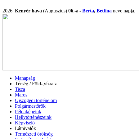
2026.
Kenyér hava
(Augusztus)
06
.-a -
Berta
,
Bettina
neve napj
Manapság
Térség / Föld-,vízrajz
Tisza
Maros
Ujszögedi történelöm
Polgármestörök
Példaképeink
Hellytörténészeink
Képviselő
Látnivalók
Természeti örökség