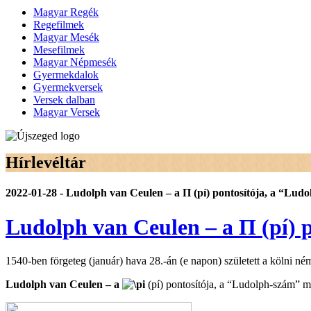
Magyar Regék
Regefilmek
Magyar Mesék
Mesefilmek
Magyar Népmesék
Gyermekdalok
Gyermekversek
Versek dalban
Magyar Versek
Hírlevéltár
2022-01-28 - Ludolph van Ceulen – a Π (pí) pontosítója, a “Ludo
Ludolph van Ceulen – a Π (pí) 
1540-ben förgeteg (január) hava 28.-án (e napon) született a kölni n
Ludolph van Ceulen – a
(pí) pontosítója, a “Ludolph-szám” me