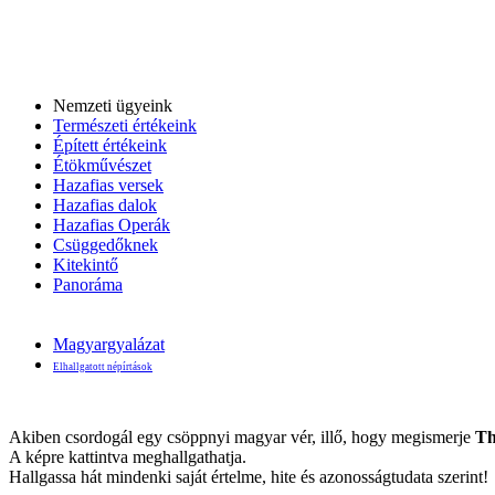
Nemzeti ügyeink
Természeti értékeink
Épített értékeink
Étökművészet
Hazafias versek
Hazafias dalok
Hazafias Operák
Csüggedőknek
Kitekintő
Panoráma
Magyargyalázat
Elhallgatott népírtások
Akiben csordogál egy csöppnyi magyar vér, illő, hogy megismerje
Th
A képre kattintva meghallgathatja.
Hallgassa hát mindenki saját értelme, hite és azonosságtudata szerint!