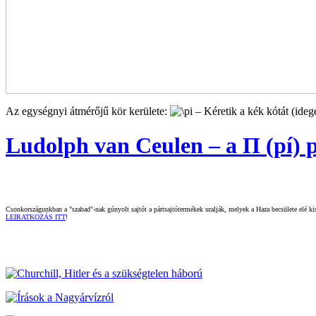
Az egységnyi átmérőjű kör kerülete:
– Kéretik a kék kótát (ide
Ludolph van Ceulen – a Π (pí) p
Csonkországunkban a "szabad"-nak gúnyolt sajtót a pártsajtótermékek uralják, melyek a Haza becsülete elé kisz
LEIRATKOZÁS ITT
!