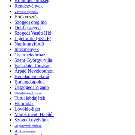
Kulturális örökség
Rendezvények
Városrész fejlesztés
Értékvesztés
Szögedi öreg híd
Dél-Újszeged
Szögedi Vasúti Híd
Ligetfürdő (SZÚE)
Napfonnyfürdő
Intézmények
Gyermekkórház
Szent-Györgyi-villa
Faúsztató Társaság
Árpád Nevelőotthon
Bertalan emlékmű
Barlangkápolna
Újszögedi Vigadó
Elfeledett öreg kincsek
Turul labdajáték
Hírárudák
Lövölde-liget
Maros-menti Halálút
Szögedi nyelvünk
Szögedi vasút-emlékök
Mozdony-múzeum