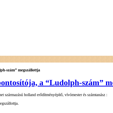
lph-szám” megszállottja
pontosítója, a “Ludolph-szám” me
émet származású holland erődítményépítő, vívómester és számtanász :
gszállottja.