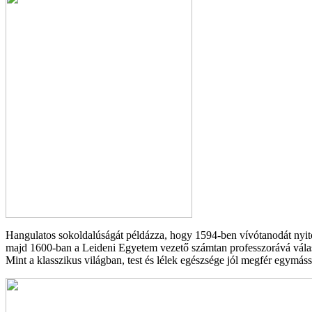
Hangulatos sokoldalúságát példázza, hogy 1594-ben vívótanodát nyit
majd 1600-ban a Leideni Egyetem vezető számtan professzorává válas
Mint a klasszikus világban, test és lélek egészsége jól megfér egymással.