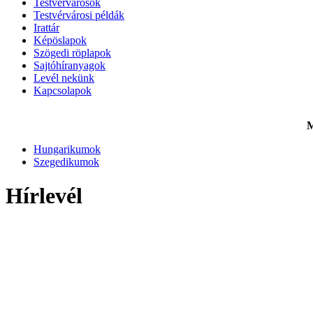
Testvérvárosok
Testvérvárosi példák
Irattár
Képöslapok
Szögedi röplapok
Sajtóhíranyagok
Levél nekünk
Kapcsolapok
M
Hungarikumok
Szegedikumok
Hírlevél